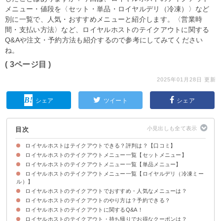
メニュー・値段を〈セット・単品・ロイヤルデリ（冷凍）〉など
別に一覧で、人気・おすすめメニューと紹介します。〈営業時
間・支払い方法〉など、ロイヤルホストのテイクアウトに関する
Q&Aや注文・予約方法も紹介するので参考にしてみてください
ね。
( 3ページ目 )
2025年01月28日 更新
シェア
ツイート
シェア
目次
ロイヤルホストはテイクアウトできる？評判は？【口コミ】
ロイヤルホストのテイクアウトメニュー一覧【セットメニュー】
ロイヤルホストはテイクアウトできる！
ロイヤルホストのテイクアウトメニュー一覧【単品メニュー】
ロイヤルホストのテイクアウトメニュー一覧【ロイヤルデリ（冷凍ミー
ル）】
ロイヤルホストのテイクアウトでおすすめ・人気なメニューは？
ロイヤルホストのテイクアウトのやり方は？予約できる？
3位：ハムとチキンのクラブハウスサンド（950円）
2位：コスモドリア（650円）
1位：アンガスサーロインステーキ重（1,450円）
ロイヤルホストのテイクアウトに関するQ&A！
①ネット注文
②電話注文
ロイヤルホストのテイクアウト・持ち帰りでお得なクーポンは？
Q1、持ち帰りの営業時間は？何時から・何時まで？
Q2、対応している支払い方法は？
Q3、持ち帰りの美味しい温め方は？容器はレンジ対応？