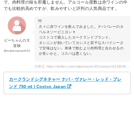
で、肉料理の味を邪魔しません。アルコール度数は赤ワインの中
でも比較的高めですが、飲みやすいと評判の人気商品です。
久々に赤ワインを飲んでみました。ナパバレーのカ
ベルネソービニヨン🍷
コストコで購入したカークランドブランド。
ピーちゃんの大
タンニンが効いていてカシスと若干なスパイシーさ
冒険
で甘味はない。単体で飲むより肉料理と合わせるの
@mabemaster001
が良いかと。コスパは悪くない。
引用元: https://twitter.com/mabemaster001/status/1613904624238624768
カークランドシグネチャー ナパ・ヴァレー・レッド・ブレ
ンド 750 ml | Costco Japan