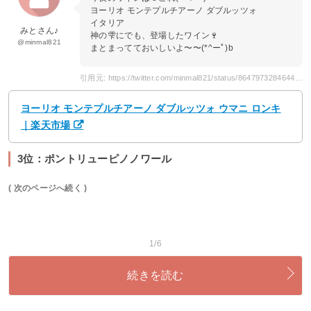
ヨーリオ モンテプルチアーノ ダブルッツォ
イタリア
みとさん♪
神の雫にでも、登場したワイン🍷
@minmal821
まとまってておいしいよ〜〜(*^ーﾟ)b
引用元: https://twitter.com/minmal821/status/864797328464420868
ヨーリオ モンテプルチアーノ ダブルッツォ ウマニ ロンキ
｜楽天市場
3位：ポントリューピノノワール
( 次のページへ続く )
1/6
続きを読む