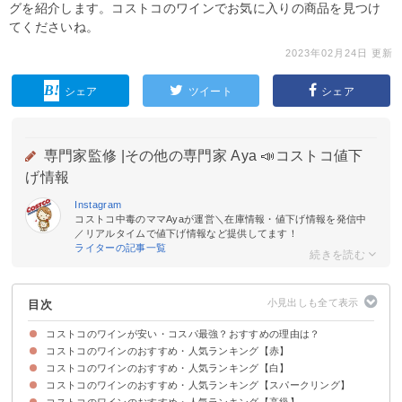
グを紹介します。コストコのワインでお気に入りの商品を見つけ
てくださいね。
2023年02月24日 更新
シェア
ツイート
シェア
専門家監修 |
その他の専門家 Aya 📣コストコ値下
げ情報
Instagram
コストコ中毒のママAyaが運営＼在庫情報・値下げ情報を発信中
／リアルタイムで値下げ情報など提供してます！
ライターの記事一覧
目次
コストコのワインが安い・コスパ最強？おすすめの理由は？
コストコのワインのおすすめ・人気ランキング【赤】
①コストコのワインは安いものだと1000円以下
②コストコのワインは箱や缶のものまであって種類が豊富
コストコのワインのおすすめ・人気ランキング【白】
5位：カークランドシグネチャー ナパバレー
4位：ヨーリオ モンテプルチアーノ ダブルッツォ ウマニ ロンキ
3位：ポントリューピノノワール
2位：ユステンバーグ カベルネ ソーヴィニヨン
1位：ハーディーズ・カベルネソーヴィニヨン
コストコのワインのおすすめ・人気ランキング【スパークリング】
5位：バロン マキシム シャルドネ
4位：シャルドネ ボーヴィニャック
3位：ヘイシェッドヒル ソーヴィニヨンブラン
2位：ハーディーズ・シャルドネ
1位：カークランドシグネチャー ピノグリージョ
コストコのワインのおすすめ・人気ランキング【高級】
5位：コドルニウ カヴァ エコロジカ ブリュット
4位：コドルニウ エレンシア ブリュット
3位：クレマン・ダルザス・ブリュット
2位：カークランドシグネチャー シャンパン ブリュット
1位：カークランドシグネチャー プロセッコ DOCG