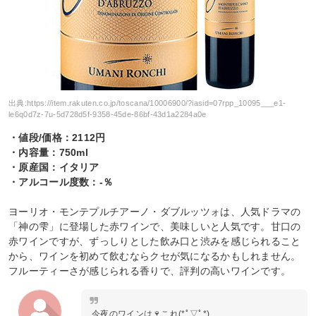
出典:
https://item.rakuten.co.jp/toscana/10006900/?iasid=07rpp_10095___e1-
le6q0d7z-7u-5d728d5f-9358-45de-86bf-43d1a2284a0e
・値段/価格：2112円
・内容量：750ml
・原産国：イタリア
・アルコール度数：-％
ヨーリオ・モンテプルチアーノ・ダブルッツォは、人気ドラマの
「神の雫」に登場した赤ワインで、美味しいと人気です。甘口の
赤ワインですが、ずっしりとした飲み口と渋みを感じられること
から、ワインを初めて飲むならクセが気になるかもしれません。
フルーティーさが感じられる香りで、評判の高いワインです。
今夜のワインは🍷これ(*ﾟ▽ﾟ*)