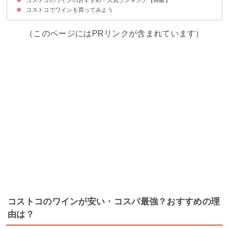
コストコでワインを買ってみよう
5位：ジャフラン ジュヴレ・シャンベルタン
4位：ゴドメ サビーヌ シャンパーニュ レゼルヴァ プルミエ クリュ
3位：ウィスラー リースリング アイスワイン
2位：チューダー ピノ・ノワール
1位：シネガル エステート ディテイルズ
（このページにはPRリンクが含まれています）
コストコのワインが安い・コスパ最強？おすすめの理
由は？