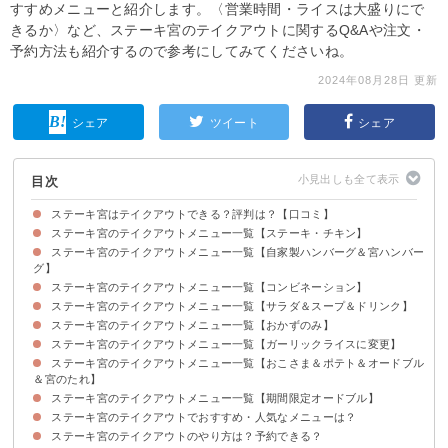
すすめメニューと紹介します。〈営業時間・ライスは大盛りにで
きるか〉など、ステーキ宮のテイクアウトに関するQ&Aや注文・
予約方法も紹介するので参考にしてみてくださいね。
2024年08月28日 更新
シェア
ツイート
シェア
目次
ステーキ宮はテイクアウトできる？評判は？【口コミ】
ステーキ宮のテイクアウトメニュー一覧【ステーキ・チキン】
ステーキ宮はテイクアウトできる！
ステーキ宮のテイクアウトメニュー一覧【自家製ハンバーグ＆宮ハンバー
グ】
ステーキ宮のテイクアウトメニュー一覧【コンビネーション】
ステーキ宮のテイクアウトメニュー一覧【サラダ＆スープ＆ドリンク】
ステーキ宮のテイクアウトメニュー一覧【おかずのみ】
ステーキ宮のテイクアウトメニュー一覧【ガーリックライスに変更】
ステーキ宮のテイクアウトメニュー一覧【おこさま＆ポテト＆オードブル
＆宮のたれ】
ステーキ宮のテイクアウトメニュー一覧【期間限定オードブル】
ステーキ宮のテイクアウトでおすすめ・人気なメニューは？
ステーキ宮のテイクアウトのやり方は？予約できる？
3位：こんがりチキングリル（853円）
2位：宮ハンバーグ（1,069円）
1位：ひとくちてっぱんステーキ125g（1,399円）