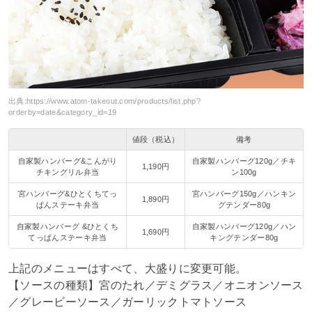
出典:
https://www.atom-takeout.com/products/list.php?
orderby=date&category_id=19
値段（税込）
備考
自家製ハンバーグ&こんがり
自家製ハンバーグ120g／チキ
1,190円
チキングリル弁当
ン100g
宮ハンバーグ&ひとくちてっ
宮ハンバーグ150g／ハンキン
1,890円
ぱんステーキ弁当
グテンダー80g
自家製ハンバーグ &ひとくち
自家製ハンバーグ120g／ハン
1,690円
てっぱんステーキ弁当
キングテンダー80g
上記のメニューはすべて、大盛りに変更可能。
【ソースの種類】宮のたれ／デミグラス／オニオンソース
／グレービーソース／ガーリックトマトソース