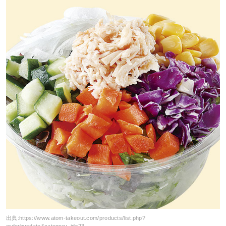
出典:
https://www.atom-takeout.com/products/list.php?
orderby=date&category_id=23