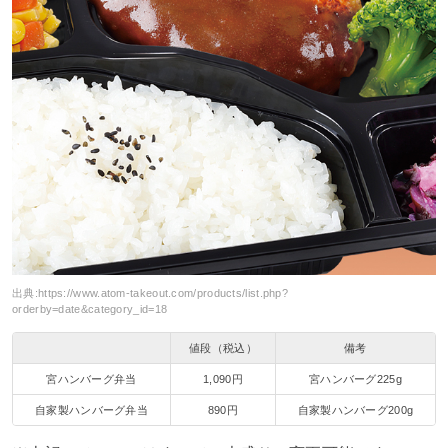
出典:
https://www.atom-takeout.com/products/list.php?
orderby=date&category_id=18
値段（税込）
備考
宮ハンバーグ弁当
1,090円
宮ハンバーグ225g
自家製ハンバーグ弁当
890円
自家製ハンバーグ200g