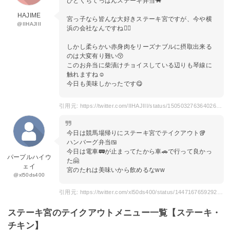
ひとくちてっぱんステーキ弁当🐃
HAJIME
宮っ子なら皆んな大好きステーキ宮ですが、今や横
@IIHAJIII
浜の会社なんですね😮‍💨
しかし柔らかい赤身肉をリーズナブルに摂取出来る
のは大変有り難い😚
このお弁当に柴漬けチョイスしている辺りも琴線に
触れますね☺️
今日も美味しかったです😋
引用元: https://twitter.com/IIHAJIII/status/1505032763640262659?s=20&t=XtknXvdNWS-af-iRbmh6Rw
今日は競馬場帰りにステーキ宮でテイクアウト🥡
ハンバーグ弁当🍱
今日は電車🚃が止まってたから車🚗で行って良かっ
パープルハイウ
た🤗
ェイ
宮のたれは美味いから飲めるなww
@xl50ds400
引用元: https://twitter.com/xl50ds400/status/1447167659292827650?s=20&t=XtknXvdNWS-af-iRbmh6Rw
ステーキ宮のテイクアウトメニュー一覧【ステーキ・
チキン】