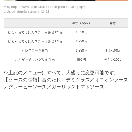
出典:
https://www.atom-takeout.com/products/list.php?
orderby=date&category_id=22
値段（税込）
備考
ひとくちてっぱんステーキ弁当125g
1,590円
ひとくちてっぱんステーキ弁当175g
1,990円
ヒレステーキ弁当
1,990円
ヒレ100g
こんがりチキングリル弁当
890円
チキン200g
※上記のメニューはすべて、大盛りに変更可能です。
【ソースの種類】宮のたれ／デミグラス／オニオンソース
／グレービーソース／ガーリックトマトソース