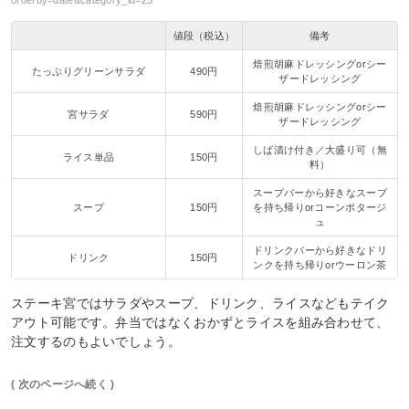
値段（税込）
備考
焙煎胡麻ドレッシングorシー
たっぷりグリーンサラダ
490円
ザードレッシング
焙煎胡麻ドレッシングorシー
宮サラダ
590円
ザードレッシング
しば漬け付き／大盛り可（無
ライス単品
150円
料）
スープバーから好きなスープ
スープ
150円
を持ち帰りorコーンポタージ
ュ
ドリンクバーから好きなドリ
ドリンク
150円
ンクを持ち帰りorウーロン茶
ステーキ宮ではサラダやスープ、ドリンク、ライスなどもテイク
アウト可能です。弁当ではなくおかずとライスを組み合わせて、
注文するのもよいでしょう。
( 次のページへ続く )