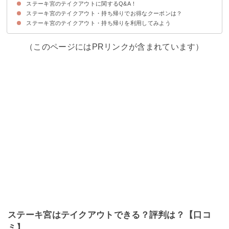
ステーキ宮のテイクアウトに関するQ&A！
ステーキ宮のテイクアウト・持ち帰りでお得なクーポンは？
Q1、持ち帰りの営業時間は？何時から・何時まで？
Q2、対応している支払い方法は？
Q3、持ち帰りでライスは大盛りにできる？有料？
Q4、持ち帰りでも株主優待は使える？
ステーキ宮のテイクアウト・持ち帰りを利用してみよう
（このページにはPRリンクが含まれています）
ステーキ宮はテイクアウトできる？評判は？【口コ
ミ】