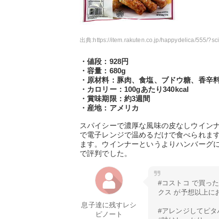
出典:
https://item.rakuten.co.jp/happydelica/555/
・値段：928円
・容量：680g
・原材料：豚肉、食塩、ブドウ糖、香辛
・カロリー：100gあたり340kcal
・賞味期限：約3週間
・産地：アメリカ
スパイシーで濃厚な風味の皮なしウイン
で電子レンジで温めるだけで食べられま
ます。ウインナーというよりハンバーグ
で評判でした。
#コストコ で買っ
クス が予想以上に
息子達に残すレシ
#アレンジしてピタ
ピノート