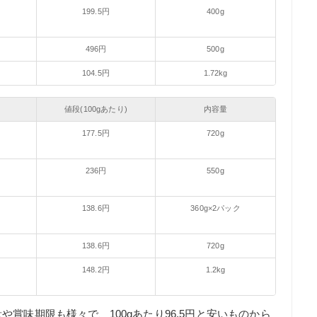
199.5円
400g
496円
500g
104.5円
1.72kg
値段(100gあたり)
内容量
177.5円
720g
236円
550g
138.6円
360g×2パック
138.6円
720g
148.2円
1.2kg
賞味期限も様々で、100gあたり96.5円と安いものから