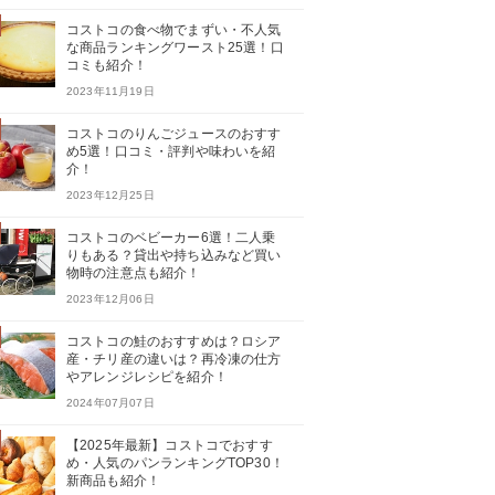
コストコの食べ物でまずい・不人気
な商品ランキングワースト25選！口
コミも紹介！
2023年11月19日
コストコのりんごジュースのおすす
め5選！口コミ・評判や味わいを紹
介！
2023年12月25日
コストコのベビーカー6選！二人乗
りもある？貸出や持ち込みなど買い
物時の注意点も紹介！
2023年12月06日
コストコの鮭のおすすめは？ロシア
産・チリ産の違いは？再冷凍の仕方
やアレンジレシピを紹介！
2024年07月07日
【2025年最新】コストコでおすす
め・人気のパンランキングTOP30！
新商品も紹介！