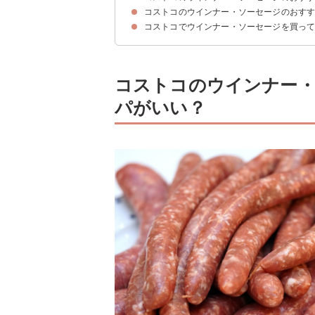
コストコのウインナー・ソーセージのおす
15位：ローズパッキングカンパニー ポークソ
14位：スウィート ロンガニーサ ソーセージ
13位：生ソーセージ マイルドチョリソー
12位：丸大食品串付フランクソーセージ10本
11位：伊藤ハム グランドアルトバイエルン
10位：日本ハム シャウエッセン
9位：GREISINGER グリルパーティー4種
8位：WHITE SMOKE 無添加スモークソーセージ
7位：生ソーセージ 腸詰ポーク
6位：ポークディナーフランク
5位：サルシッチャ ガーリックソーセージ
4位：札幌バルナバフーズ フランクフルト アソー
3位：ジョンソンヴィルオリジナルスモーク
2位：米久かがやき 林檎のフランク
1位：生ソーセージ ディナーフランクフルト
コストコでウインナー・ソーセージを買っ
①コストコのソーセージとポテトのチーズソース
②コストコのウインナーのトマト煮
③生ソーセージのホットドッグ
コストコのウインナー・
パがいい？