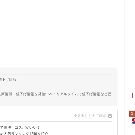
コ値下げ情報
📣在庫情報・値下げ情報を発信中📣／リアルタイムで値下げ情報など提
1
量で値段・コスパがいい？
め人気ランキング15選を紹介！
情報