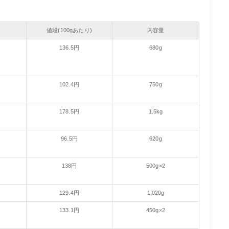
値段(100gあたり)
内容量
136.5円
680g
102.4円
750g
178.5円
1.5kg
96.5円
620g
138円
500g×2
129.4円
1,020g
133.1円
450g×2