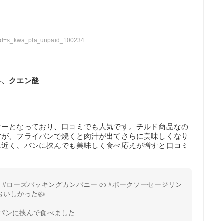
?scid=s_kwa_pla_unpaid_100234
料、クエン酸
ナーとなっており、口コミでも人気です。チルド商品なの
すが、フライパンで焼くと肉汁が出てさらに美味しくなり
に近く、パンに挟んでも美味しく食べ応えが増すと口コミ
た #ローズパッキングカンパニー の #ポークソーセージリン
おいしかった👍
パンに挟んで食べました