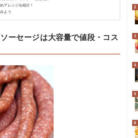
すめアレンジを紹介！
ーセージリンクス
ト4種
2
てみよう
ソーセージは大容量で値段・コス
3
4
5
6