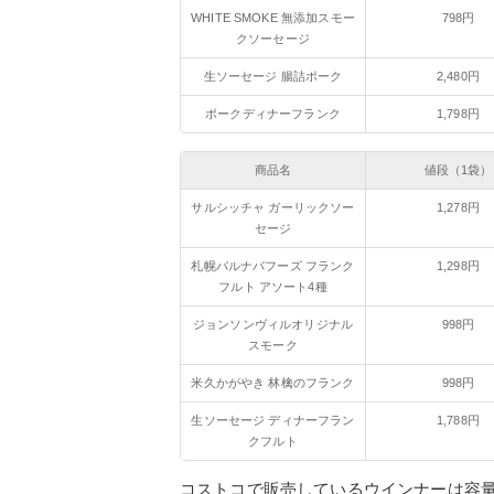
WHITE SMOKE 無添加スモー
798円
クソーセージ
生ソーセージ 腸詰ポーク
2,480円
ポークディナーフランク
1,798円
商品名
値段（1袋）
サルシッチャ ガーリックソー
1,278円
セージ
札幌バルナバフーズ フランク
1,298円
フルト アソート4種
ジョンソンヴィルオリジナル
998円
スモーク
米久かがやき 林檎のフランク
998円
生ソーセージ ディナーフラン
1,788円
クフルト
コストコで販売しているウインナーは容量や