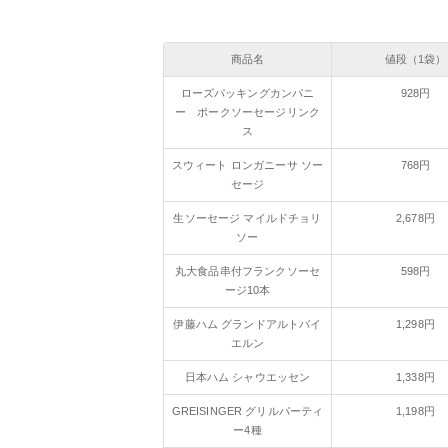
商品名
値段（1袋）
ローズパッキングカンパニ
928円
ー ポークソーセージリンク
ス
スウィート ロンガニーサ ソー
768円
セージ
生ソーセージ マイルドチョリ
2,678円
ソー
丸大食品串付フランクソーセ
598円
ージ10本
伊藤ハム グランドアルトバイ
1,298円
エルン
日本ハム シャウエッセン
1,338円
GREISINGER グリルパーティ
1,198円
ー4種