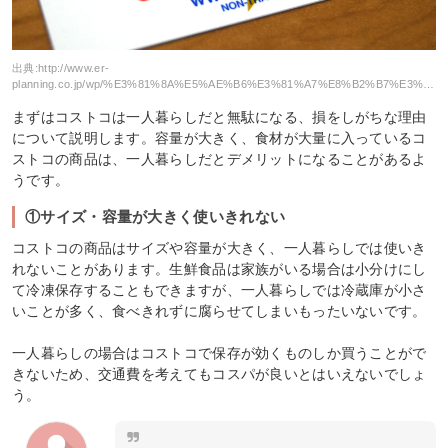
出典:
http://www.er-
planning.co.jp/wp/%E3%81%8A%E5%AE%B6%E3%81%A7%E8%B2%B7%E3%81%88%E3%82%8B%E3%82%B3%E3%82%B9%E3%83%88%E3%82%B3%E5%85%AC%E5%BC%8F%E9%80%9A%E8%B2%A9%E3%82%B5%E3%82%A4%E3%83%88/
まずはコストコは一人暮らしだと無駄になる、損をしがちな理由
について説明します。容量が大きく、食材が大量に入っているコ
ストコの商品は、一人暮らしだとデメリットになることがあるよ
うです。
①サイズ・容量が大きく使いきれない
コストコの商品はサイズや容量が大きく、一人暮らしでは使いき
れないことがあります。生鮮食品は家族がいる場合は小分けにし
て冷凍保存することもできますが、一人暮らしでは冷蔵庫が小さ
いことが多く、食べきれずに腐らせてしまいもったいないです。
一人暮らしの場合はコストコで保存が効くものしか買うことがで
きないため、交通費を考えてもコスパが良いとはいえないでしょ
う。