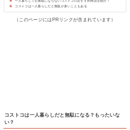
一人暮らしでも無駄にならないコストコのおすすめ商品を紹介！
①コストコのメルマガや折り込みチラシを利用する
②友人や家族などとシェアする
③食品ではなく日用品を購入する
④長期保存が可能なものを選ぶ
コストコは一人暮らしだと無駄が多いこともある
①KIRKLAND スプリングウォーター
②KIRKLAND プレーンベーグル 12個
③冷凍餃子
（このページにはPRリンクが含まれています）
コストコは一人暮らしだと無駄になる？もったいな
い？