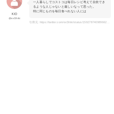
一人暮らしでコストコは毎日レシピ考えて自炊でき
るような人じゃないと厳しいなって思った。
特に同じものを毎日食べれない人には
KIO
@exShiki
引用元: https://twitter.com/exShiki/status/1592787409896628224