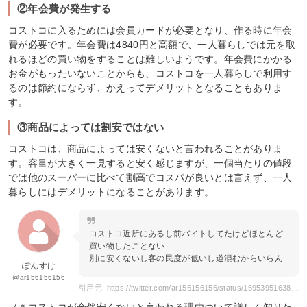
②年会費が発生する
コストコに入るためには会員カードが必要となり、作る時に年会
費が必要です。年会費は4840円と高額で、一人暮らしでは元を取
れるほどの買い物をすることは難しいようです。年会費にかかる
お金がもったいないことからも、コストコを一人暮らしで利用す
るのは節約にならず、かえってデメリットとなることもありま
す。
③商品によっては割安ではない
コストコは、商品によっては安くないと言われることがありま
す。容量が大きく一見すると安く感じますが、一個当たりの値段
では他のスーパーに比べて割高でコスパが良いとは言えず、一人
暮らしにはデメリットになることがあります。
コストコ近所にあるし前バイトしてたけどほとんど
買い物したことない
別に安くないし客の民度が低いし道混むからいらん
ぽんすけ
@ar156156156
引用元: https://twitter.com/ar156156156/status/1595395163802959872