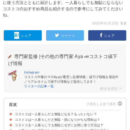
に使う方法とともに紹介します。一人暮らしでも無駄にならない
コストコのおすすめ商品も紹介するので参考にしてみてください
ね。
2023年01月13日 更新
シェア
ツイート
シェア
専門家監修 |
その他の専門家 Aya 📣コストコ値下
げ情報
Instagram
コストコ中毒のママAyaが運営＼在庫情報・値下げ情報を発信中
／リアルタイムで値下げ情報など提供してます！
ライターの記事一覧
目次
コストコは一人暮らしだと無駄になる？もったいない？
コストコは一人暮らしだと無駄・損になりがちな理由は？
コストコを一人暮らしでも無駄にせずにお得に使う方法は？
①サイズ・容量が大きく使いきれない
②年会費が発生する
③商品によっては割安ではない