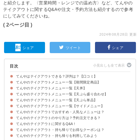
と紹介します。〈営業時間・レンジでの温め方〉など、てんやの
テイクアウトに関するQ&Aや注文・予約方法も紹介するので参考
にしてみてくださいね。
( 2ページ目 )
2024年08月28日 更新
シェア
ツイート
シェア
目次
てんやはテイクアウトできる？評判は？【口コミ】
てんやのテイクアウトメニュー一覧【期間限定商品】
てんやはテイクアウトできる！
てんやのテイクアウトメニュー一覧【天丼】
てんやのテイクアウトメニュー一覧【天ぷら盛り合わせ】
てんやのテイクアウトメニュー一覧【天ぷら単品】
てんやのテイクアウトメニュー一覧【サイドメニュー】
てんやのテイクアウトでおすすめ・人気なメニューは？
てんやのテイクアウトのやり方は？予約注文できる？
3位：たれづけ海鮮天丼弁当（890円）
2位：上天丼弁当（680円）
1位：オールスター天丼弁当（720円）
てんやのテイクアウトに関するQ&A！
①ネット注文
②電話注文
てんやのテイクアウト・持ち帰りでお得なクーポンは？
Q1、持ち帰りの営業時間は？何時から・何時まで？
Q2、対応している支払い方法は？
Q3、持ち帰りの美味しい温め方は？容器はレンジ対応？
てんやのテイクアウト・持ち帰りを利用してみよう