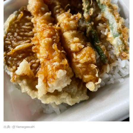
出典:
@YamagawaH