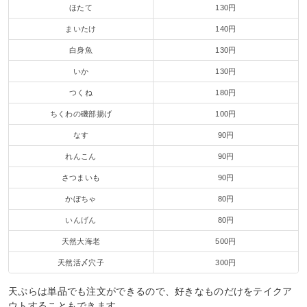
ほたて
130円
まいたけ
140円
白身魚
130円
いか
130円
つくね
180円
ちくわの磯部揚げ
100円
なす
90円
れんこん
90円
さつまいも
90円
かぼちゃ
80円
いんげん
80円
天然大海老
500円
天然活〆穴子
300円
天ぷらは単品でも注文ができるので、好きなものだけをテイクア
ウトすることもできます。