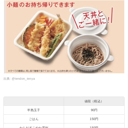
出典:
@tendon_tenya
値段（税込）
半熟玉子
90円
ごはん
150円
からだすこやか茶W
150円