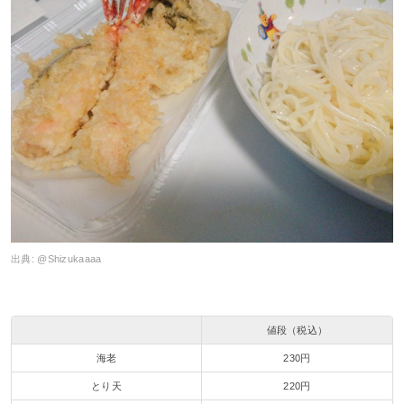
出典:
@Shizukaaaa
値段（税込）
海老
230円
とり天
220円