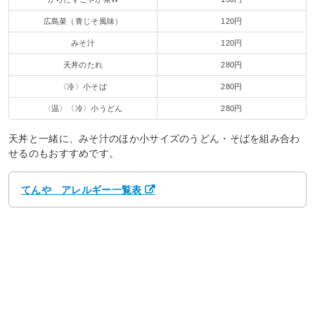
広島菜（青じそ風味）
120円
みそ汁
120円
天丼のたれ
280円
〈冷〉小そば
280円
〈温〉〈冷〉小うどん
280円
天丼と一緒に、みそ汁のほか小サイズのうどん・そばを組み合わ
せるのもおすすめです。
てんや アレルギー一覧表