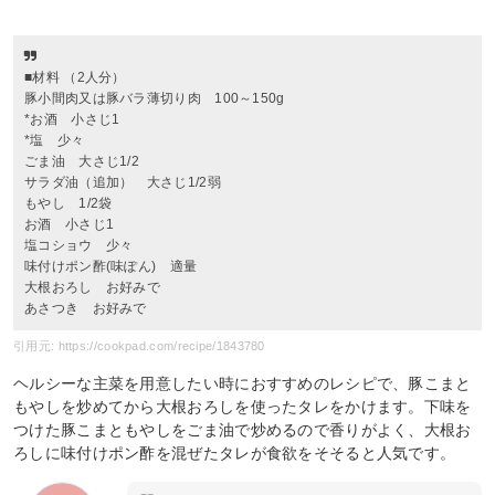
■材料 （2人分）
豚小間肉又は豚バラ薄切り肉 100～150g
*お酒 小さじ1
*塩 少々
ごま油 大さじ1/2
サラダ油（追加） 大さじ1/2弱
もやし 1/2袋
お酒 小さじ1
塩コショウ 少々
味付けポン酢(味ぽん) 適量
大根おろし お好みで
あさつき お好みで
引用元: https://cookpad.com/recipe/1843780
ヘルシーな主菜を用意したい時におすすめのレシピで、豚こまと
もやしを炒めてから大根おろしを使ったタレをかけます。下味を
つけた豚こまともやしをごま油で炒めるので香りがよく、大根お
ろしに味付けポン酢を混ぜたタレが食欲をそそると人気です。