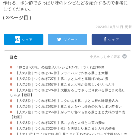
作れる、ポン酢でさっぱり味のレシピなどを紹介するので参考に
してください。
( 3ページ目 )
2023年10月31日 更新
シェア
ツイート
シェア
目次
「豚こま×大根」の殿堂入りレシピTOP15｜つくれぽ1000
【人気1位｜つくれぽ767件】フライパンで作れる豚こま大根
【人気2位｜つくれぽ727件】豚こまと大根と厚揚げの炒め煮
【人気3位｜つくれぽ657件】豚こまと大根が美味しいけんちん汁
【人気4位｜つくれぽ524件】大根おろしでさっぱり食べる豚こまの蒸し
しゃぶ【動画】
【人気5位｜つくれぽ519件】コクのある豚こまと大根の味噌煮込み
【人気6位｜つくれぽ502件】豚こまともやし炒めのおろしポン酢ダレ
【人気7位｜つくれぽ356件】がっつり食べられる豚こまと大根の甘辛煮
【動画】
【人気8位｜つくれぽ327件】豚こま肉と大根と白菜の煮物
【人気9位｜つくれぽ323件】煮汁も美味しい豚こまと大根の煮物
【人気10位｜つくれぽ305件】豚こまと玉ねぎのハンバーグ大根おろしの