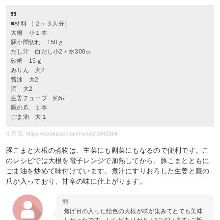
■材料 （２～３人分）
大根 小１本
豚小間切れ 150ｇ
だし汁 白だし小2＋水300㏄
砂糖 15ｇ
みりん 大2
醤油 大2
酒 大2
生姜チューブ 約5㎝
鷹の爪 １本
ごま油 大１
引用元: https://cookpad.com/recipe/2842064
豚こまと大根の煮物は、主菜にも副菜にもなるので便利です。こ
のレシピでは大根を電子レンジで加熱してから、豚こまとともに
ごま油を炒めて味付けています。煮汁にすりおろした生姜と鷹の
爪が入っており、甘辛の味に仕上がります。
焦げ目の入った飴色の大根が味が染みてとても美味