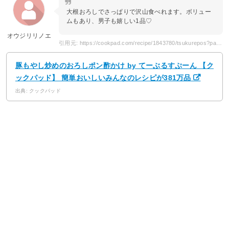
大根おろしでさっぱりで沢山食べれます。ボリュー
ムもあり、男子も嬉しい1品♡
オウジリリノエ
引用元: https://cookpad.com/recipe/1843780/tsukurepos?page=3
豚もやし炒めのおろしポン酢かけ by てーぶるすぷーん 【ク
ックパッド】 簡単おいしいみんなのレシピが381万品
出典: クックパッド