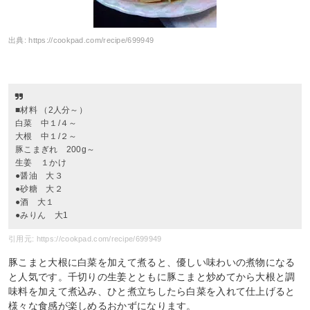
出典:
https://cookpad.com/recipe/699949
■材料 （2人分～）
白菜 中１/４～
大根 中１/２～
豚こまぎれ 200g～
生姜 １かけ
●醤油 大３
●砂糖 大２
●酒 大１
●みりん 大1
引用元: https://cookpad.com/recipe/699949
豚こまと大根に白菜を加えて煮ると、優しい味わいの煮物になる
と人気です。千切りの生姜とともに豚こまと炒めてから大根と調
味料を加えて煮込み、ひと煮立ちしたら白菜を入れて仕上げると
様々な食感が楽しめるおかずになります。