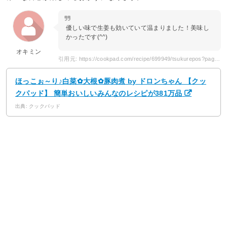
優しい味で生姜も効いていて温まりました！美味し
かったです(^^)
オキミン
引用元: https://cookpad.com/recipe/699949/tsukurepos?page=8
ほっこぉ～り♪白菜✿大根✿豚肉煮 by ドロンちゃん 【クッ
クパッド】 簡単おいしいみんなのレシピが381万品
出典: クックパッド