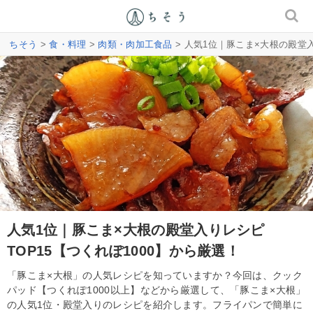
ちそう
>
食・料理
>
肉類・肉加工食品
> 人気1位｜豚こま×大根の殿堂入
人気1位｜豚こま×大根の殿堂入りレシピ
TOP15【つくれぽ1000】から厳選！
「豚こま×大根」の人気レシピを知っていますか？今回は、クック
パッド【つくれぽ1000以上】などから厳選して、「豚こま×大根」
の人気1位・殿堂入りのレシピを紹介します。フライパンで簡単に