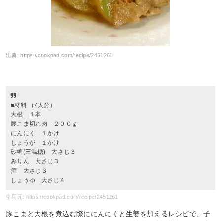
出典:
https://cookpad.com/recipe/2451261
■材料 （4人分）
大根 １本
豚こま切れ肉 ２００ｇ
にんにく １かけ
しょうが １かけ
砂糖(三温糖) 大さじ３
みりん 大さじ３
酒 大さじ３
しょうゆ 大さじ４
引用元: https://cookpad.com/recipe/2451261
豚こまと大根を煮込む際ににんにくと生姜を加えるレシピで、子