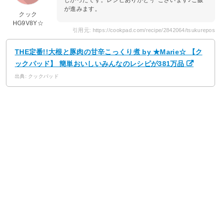
しかったです。レシピありがとぅ*ございます♪ご飯
が進みます。
クック
HG9V8Y☆
引用元: https://cookpad.com/recipe/2842064/tsukurepos
THE定番!!大根と豚肉の甘辛こっくり煮 by ★Marie☆ 【ク
ックパッド】 簡単おいしいみんなのレシピが381万品
出典: クックパッド