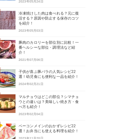
2023年05月24日
冷凍焼けした肉は食べれる？元に復
活する？原因や防止する保存のコツ
を紹介！
2023年05月03日
豚肉のカロリーを部位別に比較！一
番ヘルシーな部位・調理法など紹
介！
2021年07月06日
子供が喜ぶ豚バラの人気レシピ22
選！幼児食にも便利な一品を紹介！
2024年02月21日
マルチョウはどこの部位？シマチョ
ウとの違いは？美味しい焼き方・食
べ方も紹介！
2023年02月04日
ベーコンメインのおかずレシピ22
選！お弁当にも使える料理を紹介！
2023年11月20日