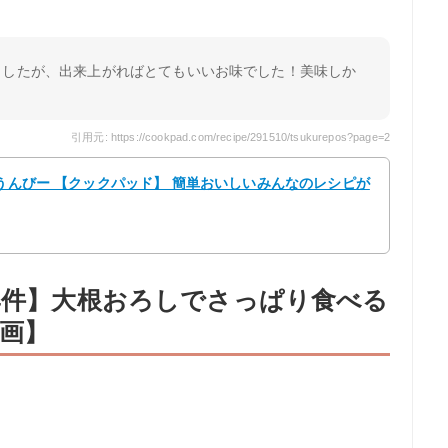
ましたが、出来上がればとてもいいお味でした！美味しか
引用元: https://cookpad.com/recipe/291510/tsukurepos?page=2
たうんびー 【クックパッド】 簡単おいしいみんなのレシピが
24件】大根おろしでさっぱり食べる
画】