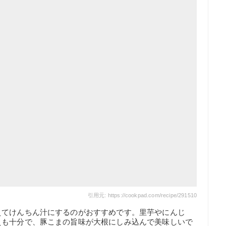
引用元: https://cookpad.com/recipe/291510
えてけんちん汁にするのがおすすめです。里芋やにんじ
えも十分で、豚こまの旨味が大根にしみ込んで美味しいで