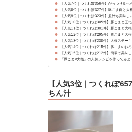
【人気7位｜つくれぽ356件】がっつり食
【人気8位｜つくれぽ327件】豚こま肉と大
【人気9位｜つくれぽ323件】煮汁も美味し
【人気10位｜つくれぽ305件】豚こまと玉
【人気11位｜つくれぽ301件】豚こまと大
【人気12位｜つくれぽ295件】豚こまと大
【人気13位｜つくれぽ230件】大根ステー
【人気14位｜つくれぽ215件】豚こまのお
【人気15位｜つくれぽ212件】簡単で美味
「豚こま×大根」の人気レシピを作ってみよ
【人気3位｜つくれぽ6
ちん汁