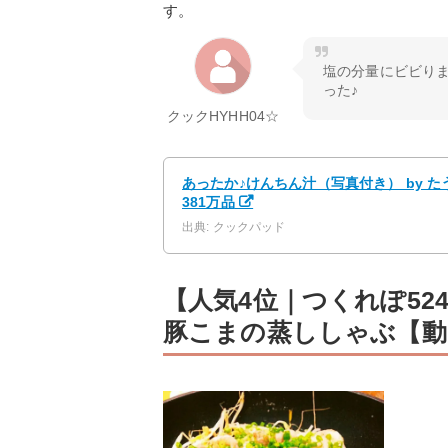
す。
塩の分量にビビり
った♪
クックHYHH04☆
あったか♪けんちん汁（写真付き） by 
381万品
出典: クックパッド
【人気4位｜つくれぽ5
豚こまの蒸ししゃぶ【動