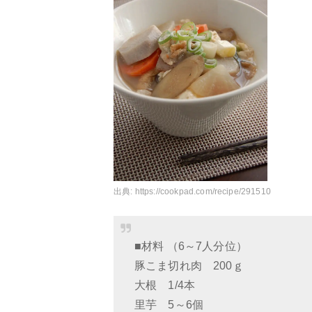
出典:
https://cookpad.com/recipe/291510
■材料 （6～7人分位）
豚こま切れ肉 200ｇ
大根 1/4本
里芋 5～6個