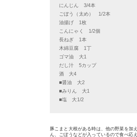
にんじん 3/4本
ごぼう（太め） 1/2本
油揚げ 1枚
こんにゃく 1/2個
長ねぎ 1本
木綿豆腐 1丁
ゴマ油 大1
だし汁 5カップ
酒 大4
■醤油 大2
■みりん 大1
■塩 大1/2
豚こまと大根がある時は、他の野菜を加
ん、ごぼうなどが入っているので食べ応