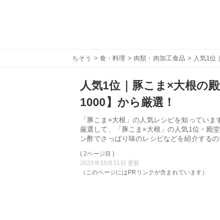
ちそう
>
食・料理
>
肉類・肉加工食品
> 人気1位
人気1位｜豚こま×大根の殿
1000】から厳選！
「豚こま×大根」の人気レシピを知っています
厳選して、「豚こま×大根」の人気1位・殿
ン酢でさっぱり味のレシピなどを紹介するの
( 2ページ目 )
2023年10月31日 更新
（このページにはPRリンクが含まれています）