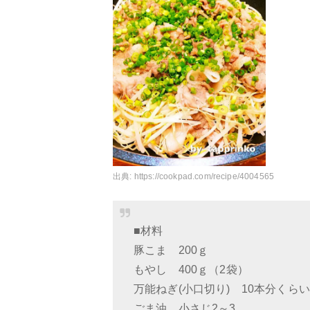
出典:
https://cookpad.com/recipe/4004565
■材料
豚こま 200ｇ
もやし 400ｇ（2袋）
万能ねぎ(小口切り) 10本分くらい
ごま油 小さじ2～3