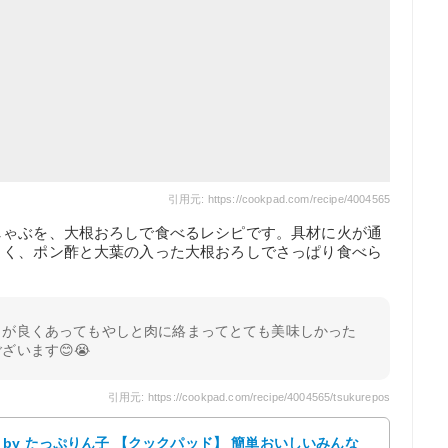
引用元: https://cookpad.com/recipe/4004565
しゃぶを、大根おろしで食べるレシピです。具材に火が通
よく、ポン酢と大葉の入った大根おろしでさっぱり食べら
しが良くあってもやしと肉に絡まってとても美味しかった
ざいます😊😭
引用元: https://cookpad.com/recipe/4004565/tsukurepos
by たっぷりん子 【クックパッド】 簡単おいしいみんな