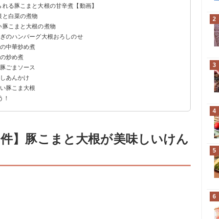
べられる豚こまと大根の甘辛煮【動画】
根と白菜の煮物
2
い豚こまと大根の煮物
ねぎのハンバーグ大根おろしのせ
根の中華炒め煮
根の炒め煮
3
キ豚ごまソース
ろしあんかけ
しい豚こま大根
う！
4
57件】豚こまと大根が美味しいけん
5
6