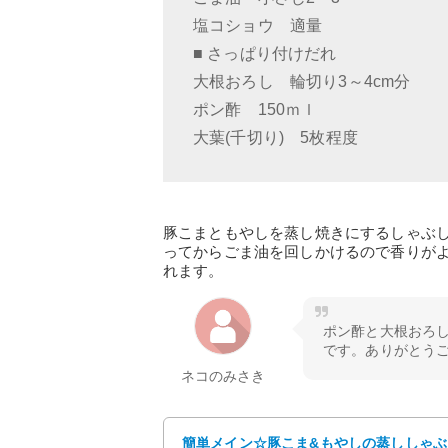
塩コショウ 適量
■ さっぱり付けだれ
大根おろし 輪切り3～4cm分
ポン酢 150ｍｌ
大葉(千切り) 5枚程度
豚こまともやしを蒸し焼きにするしゃぶ
ってからごま油を回しかけるので香りが
れます。
ポン酢と大根おろ
です。ありがとうご
ネコのみさき
簡単メイン☆豚こま&もやしの蒸ししゃぶ 