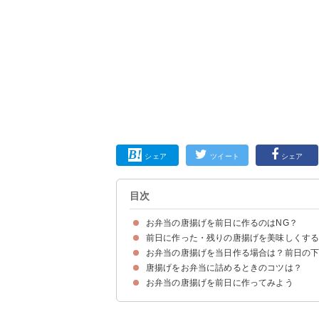
シェア
ツイート
シェア
目次
お弁当の唐揚げを前日に作るのはNG？
前日に作った・残りの唐揚げを美味しくす
お弁当の唐揚げは前日に作ってもOK
注意点①濃い味にする
注意点②冷蔵・冷凍庫で保存する
注意点③温め直さない
お弁当の唐揚げを当日作る場合は？前日の
前日の残りの唐揚げを美味しくする温め方
唐揚げリメイク①甘辛唐揚げ
唐揚げリメイク②酢鶏
唐揚げリメイク③甘辛コチュジャンだれ
唐揚げをお弁当に詰めるときのコツは？
材料
作り方・手順
お弁当の唐揚げを前日に作ってみよう
①唐揚げを冷やしてから入れる
②キッチンペーパーなどを敷く