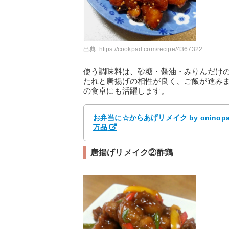
出典:
https://cookpad.com/recipe/4367322
使う調味料は、砂糖・醤油・みりんだけ
たれと唐揚げの相性が良く、ご飯が進み
の食卓にも活躍します。
お弁当に☆からあげリメイク by onino
万品
唐揚げリメイク②酢鶏