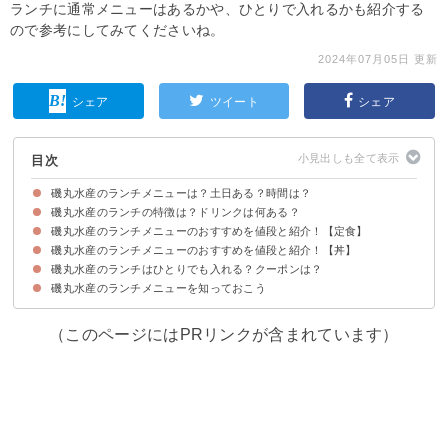
ランチに通常メニューはあるかや、ひとりで入れるかも紹介する
ので参考にしてみてくださいね。
2024年07月05日 更新
シェア
ツイート
シェア
目次
磯丸水産のランチメニューは？土日ある？時間は？
磯丸水産のランチの特徴は？ドリンクは何ある？
磯丸水産のランチメニューは平日・土日共通
磯丸水産のランチの営業時間は11:00～17:00
磯丸水産のランチメニューのおすすめを値段と紹介！【定食】
磯丸水産のランチは定食・丼などのメニューがある
磯丸水産のランチで選べるドリンク
磯丸水産ランチはサイドメニューも豊富
磯丸水産のランチメニューのおすすめを値段と紹介！【丼】
おすすめ①お刺身盛り合わせ定食（1209円）
おすすめ②まぐろ2種盛り定食（1209円）
おすすめ③鯖の塩焼き定食（1055円）
おすすめ④ホッケ焼き定食（1055円）
おすすめ⑤大判アジフライ定食（1055円）
磯丸水産のランチはひとりでも入れる？クーポンは？
おすすめ①うな丼（1396円～）
おすすめ②海鮮こぼれ丼（1209円）
おすすめ③まぐろ2色丼（725円～）
おすすめ④鯛の漁師丼（1088円）
おすすめ⑤サーモンといくらの親子丼（978円）
磯丸水産のランチメニューを知っておこう
磯丸水産のランチはひとりで利用している人も多い
磯丸水産ランチで使えるお得なクーポン情報
（このページにはPRリンクが含まれています）