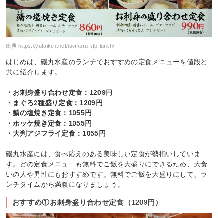
出典:
https://yutaiken.net/isomaru-sfp-lunch/
はじめは、磯丸水産のランチでおすすめの定食メニューを値段と
共に紹介します。
・お刺身盛り合わせ定食：1209円
・まぐろ2種盛り定食：1209円
・鯖の塩焼き定食：1055円
・ホッケ焼き定食：1055円
・大判アジフライ定食：1055円
磯丸水産には、食べ応えのある美味しい定食が勢揃いしていま
す。どの定食メニューも無料でご飯を大盛りにできるため、大食
いの人や男性にもおすすめです。無料でご飯を大盛りにして、ラ
ンチタイムから満腹になりましょう。
おすすめ①お刺身盛り合わせ定食（1209円）