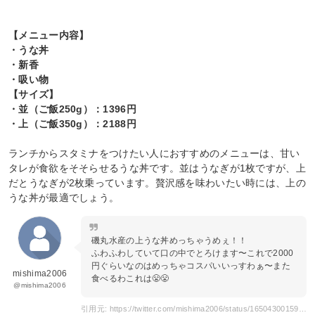
【メニュー内容】
・うな丼
・新香
・吸い物
【サイズ】
・並（ご飯250g）：1396円
・上（ご飯350g）：2188円
ランチからスタミナをつけたい人におすすめのメニューは、甘い
タレが食欲をそそらせるうな丼です。並はうなぎが1枚ですが、上
だとうなぎが2枚乗っています。贅沢感を味わいたい時には、上の
うな丼が最適でしょう。
磯丸水産の上うな丼めっちゃうめぇ！！
ふわふわしていて口の中でとろけます〜これで2000
円ぐらいなのはめっちゃコスパいいっすわぁ〜また
mishima2006
食べるわこれは😤😤
@mishima2006
引用元: https://twitter.com/mishima2006/status/1650430015946002433?s=20