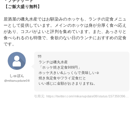
・プチデザート
【ご飯大盛り無料】
居酒屋の磯丸水産ではお馴染みのホッケも、ランチの定食メニュ
ーとして提供しています。メインのホッケは身が分厚く食べ応え
があり、コスパがよいと評判を集めています。また、あっさりと
食べられるのも特徴で、食欲のない日のランチにおすすめの定食
です。
ランチは磯丸水産
「ホッケ焼き定食989円」
ホッケ大きい&ふっくらで美味しい☺️
しゅぽん
焼き魚定食やフライ定食だと
@mikanupdate08
いい感じに金額がおさまりますね。
引用元: https://twitter.com/mikanupdate08/status/1573593963805626368?s=20