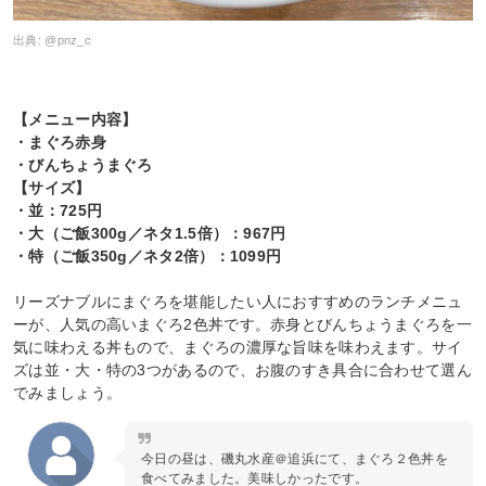
出典:
@pnz_c
【メニュー内容】
・まぐろ赤身
・びんちょうまぐろ
【サイズ】
・並：725円
・大（ご飯300g／ネタ1.5倍）：967円
・特（ご飯350g／ネタ2倍）：1099円
リーズナブルにまぐろを堪能したい人におすすめのランチメニュ
ーが、人気の高いまぐろ2色丼です。赤身とびんちょうまぐろを一
気に味わえる丼もので、まぐろの濃厚な旨味を味わえます。サイ
ズは並・大・特の3つがあるので、お腹のすき具合に合わせて選ん
でみましょう。
今日の昼は、磯丸水産＠追浜にて、まぐろ２色丼を
食べてみました。美味しかったです。