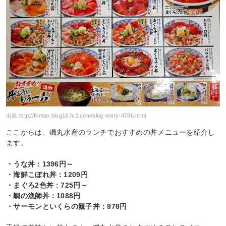
出典:
http://fkman.blog16.fc2.com/blog-entry-4786.html
ここからは、磯丸水産のランチでおすすめの丼メニューを紹介し
ます。
・うな丼：1396円～
・海鮮こぼれ丼：1209円
・まぐろ2色丼：725円～
・鯛の漁師丼：1088円
・サーモンといくらの親子丼：978円