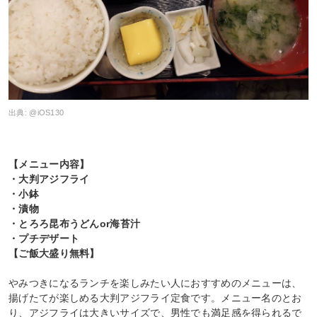
出典:
@iOS130
【メニュー内容】
・大判アジフライ
・小鉢
・漬物
・とろろ昆布うどんor海苔汁
・プチデザート
【ご飯大盛り無料】
やみつきになるランチを楽しみたい人におすすめのメニューは、
揚げたてが楽しめる大判アジフライ定食です。メニュー名のとお
り、アジフライは大きいサイズで、男性でも満足感を得られるで