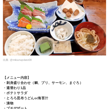
出典:
@mikanupdate08
【メニュー内容】
・刺身盛り合わせ（鯛、ブリ、サーモン、まぐろ）
・週替わり1品
・ポテトサラダ
・とろろ昆布うどんor海苔汁
・漬物
・プチデザート