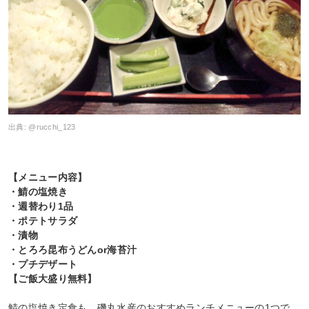
出典:
@rucchi_123
【メニュー内容】
・鯖の塩焼き
・週替わり1品
・ポテトサラダ
・漬物
・とろろ昆布うどんor海苔汁
・プチデザート
【ご飯大盛り無料】
鯖の塩焼き定食も、磯丸水産のおすすめランチメニューの1つで