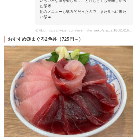
いろいろな味を楽しめて、どれもとても美味しかっ
た😻🌟
他のメニューも魅力的だったので、また食べに来た
い😽🍣
引用元: https://twitter.com/love_miku_neko/status/1668161651370254338?s=20
おすすめ③まぐろ2色丼（725円～）