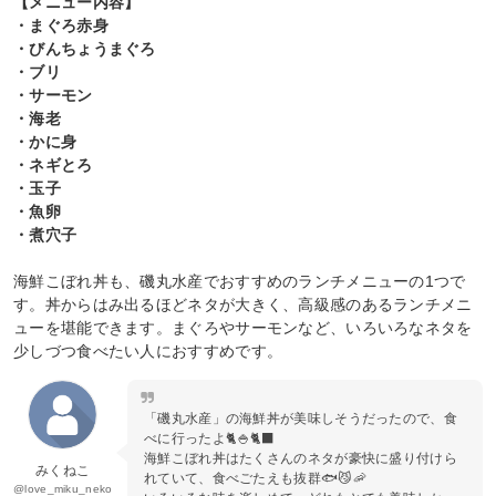
【メニュー内容】
・まぐろ赤身
・びんちょうまぐろ
・ブリ
・サーモン
・海老
・かに身
・ネギとろ
・玉子
・魚卵
・煮穴子
海鮮こぼれ丼も、磯丸水産でおすすめのランチメニューの1つで
す。丼からはみ出るほどネタが大きく、高級感のあるランチメニ
ューを堪能できます。まぐろやサーモンなど、いろいろなネタを
少しづつ食べたい人におすすめです。
「磯丸水産」の海鮮丼が美味しそうだったので、食
べに行ったよ🐈🍚🐈‍⬛
海鮮こぼれ丼はたくさんのネタが豪快に盛り付けら
みくねこ
れていて、食べごたえも抜群🐟😼🦐
@love_miku_neko