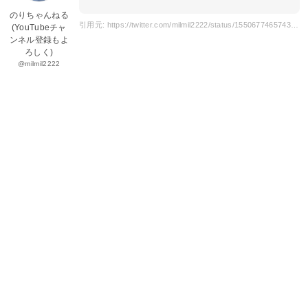
のりちゃんねる
引用元: https://twitter.com/milmil2222/status/1550677465743310849?s=20
(YouTubeチャ
ンネル登録もよ
ろしく)
@milmil2222