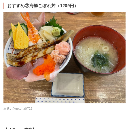
おすすめ②海鮮こぼれ丼（1209円）
出典:
@gotcha0722