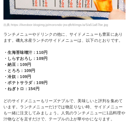
出典:
https://livedoor.blogimg.jp/morondo-jnxqfbft/imgs/a/5/a51a87be.jpg
ランチメニューやドリンクの他に、サイドメニューも豊富にあり
ます。磯丸水産ランチのサイドメニューは、以下のとおりです。
・生海苔味噌汁：110円
・しらすおろし：109円
・納豆：109円
・とろろ：109円
・冷奴：109円
・ポテトサラダ：109円
・ねぎトロ：154円
どのサイドメニューもリーズナブルで、美味しいと評判を集めて
います。ランチメニューだけでは物足りない時、サイドメニュー
も一緒に注文してみましょう。人気のランチメニューに1品料理や
汁物などを足すだけで、テーブルの上が華やかになります。