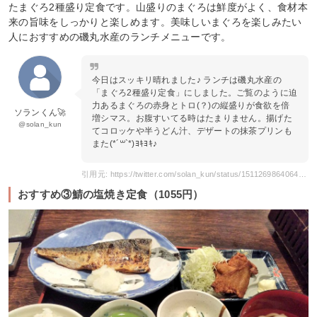
たまぐろ2種盛り定食です。山盛りのまぐろは鮮度がよく、食材本
来の旨味をしっかりと楽しめます。美味しいまぐろを楽しみたい
人におすすめの磯丸水産のランチメニューです。
今日はスッキリ晴れました♪ ランチは磯丸水産の
「まぐろ2種盛り定食」にしました。ご覧のように迫
力あるまぐろの赤身とトロ(？)の縦盛りが食欲を倍
ソランくん🚀
増シマス。お腹すいてる時はたまりません。揚げた
@solan_kun
てコロッケや半うどん汁、デザートの抹茶プリンも
また(*´꒳`*)ﾖｷﾖｷ♪
引用元: https://twitter.com/solan_kun/status/1511269864064749570?s=20
おすすめ③鯖の塩焼き定食（1055円）