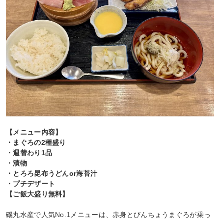
【メニュー内容】
・まぐろの2種盛り
・週替わり1品
・漬物
・とろろ昆布うどんor海苔汁
・プチデザート
【ご飯大盛り無料】
磯丸水産で人気No.1メニューは、赤身とびんちょうまぐろが乗っ