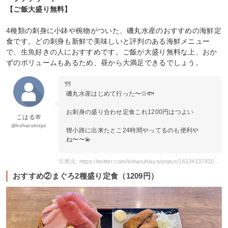
【ご飯大盛り無料】
4種類の刺身に小鉢や椀物がついた、磯丸水産のおすすめの海鮮定
食です。どの刺身も新鮮で美味しいと評判のある海鮮メニュー
で、生魚好きの人におすすめです。ご飯が大盛り無料な上、おか
ずのボリュームもあるため、昼から大満足できるでしょう。
磯丸水産はじめて行った〜❕❕❕🐟
お刺身の盛り合わせ定食これ1200円はつよい
こはる🌸
@koharuhisyo
狸小路に出来たとこ24時間やってるのも便利や
ね〜〜💫
引用元: https://twitter.com/koharuhisyo/status/1613413781035683841?s=20
おすすめ②まぐろ2種盛り定食（1209円）