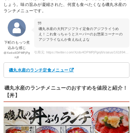
しょう。味の旨みが凝縮された、何度も食べたくなる磯丸水産の
ランチメニューです。
磯丸水産の大判アジフライ定食のアジフライうめ
え！これ食っちゃうとスーパーのお惣菜コーナーの
アジフライなんか食えねえよな
下町のもっつ煮
込みな感じ
引用元: https://twitter.com/Xzdo4OPMPjPgnj6/status/1618940063274110976?s=20
@Xzdo4OPMPjPg
nj6
磯丸水産のランチ定食メニュー
磯丸水産のランチメニューのおすすめを値段と紹介！
【丼】