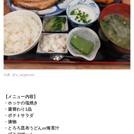
出典:
@e_nagatsuki
【メニュー内容】
・ホッケの塩焼き
・週替わり1品
・ポテトサラダ
・漬物
・とろろ昆布うどんor海苔汁