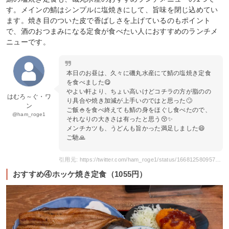
す。メインの鯖はシンプルに塩焼きにして、旨味を閉じ込めてい
ます。焼き目のついた皮で香ばしさを上げているのもポイント
で、酒のおつまみになる定食が食べたい人におすすめのランチメ
ニューです。
本日のお昼は、久々に磯丸水産にて鯖の塩焼き定食
を食べました😋
やよい軒より、ちょい高いけどコチラの方が脂のの
はむろ～ぐ・ワ
り具合や焼き加減が上手いのではと思った🙄
ン
ご飯🍚を食べ終えても鯖の身をほぐし食べたので、
@ham_roge1
それなりの大きさは有ったと思う😚✨
メンチカツも、うどんも旨かった満足しました😄
ご馳🙏
引用元: https://twitter.com/ham_roge1/status/1668125809570377729?s=20
おすすめ④ホッケ焼き定食（1055円）