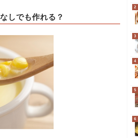
2
なしでも作れる？
3
4
5
6