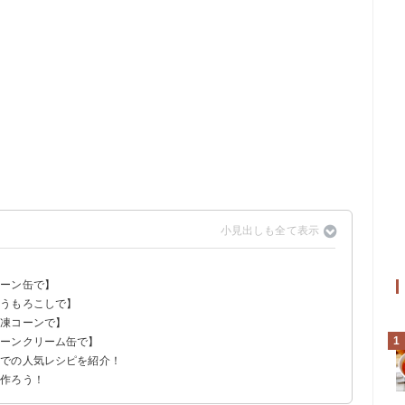
コーン缶で】
とうもろこしで】
冷凍コーンで】
おろし】
ん切り】
1
コーンクリーム缶で】
ドでの人気レシピを紹介！
順
く作ろう！