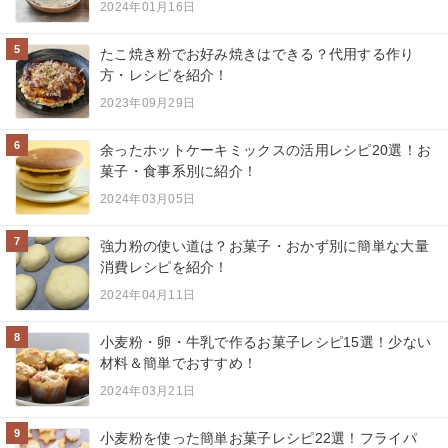
2024年01月16日
5
たこ焼き粉でお好み焼きはできる？代用する作り
方・レシピを紹介！
2023年09月29日
6
余ったホットケーキミックスの活用レシピ20選！お
菓子・食事系別に紹介！
2024年03月05日
7
強力粉の使い道は？お菓子・おかず別に簡単な大量
消費レシピを紹介！
2024年04月11日
8
小麦粉・卵・牛乳で作るお菓子レシピ15選！少ない
材料＆簡単でおすすめ！
2024年03月21日
9
小麦粉を使った簡単お菓子レシピ22選！フライパ