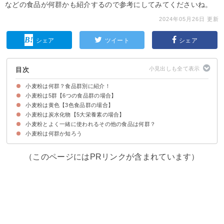
などの食品が何群かも紹介するので参考にしてみてくださいね。
2024年05月26日 更新
シェア
ツイート
シェア
目次
小麦粉は何群？食品群別に紹介！
小麦粉は5群【6つの食品群の場合】
小麦粉は黄色【3色食品群の場合】
小麦粉が6つの食品群だと5群の理由
小麦粉以外の6つの食品群の5群の食品
小麦粉は炭水化物【5大栄養素の場合】
小麦粉が3色食品群だと黄色の理由
小麦粉以外の3色食品群の黄色の食品
小麦粉とよく一緒に使われるその他の食品は何群？
小麦粉の5大栄養素の含有量
小麦粉以外の5大栄養素の炭水化物の食品
小麦粉は何群か知ろう
①醤油
②塩
③片栗粉
④ケチャップ
（このページにはPRリンクが含まれています）