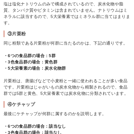
塩は塩化ナトリウムのみで構成されているので、炭水化物や脂
質、タンパク質やビタミンは含まれていません。ナトリウムはミ
ネラルに該当するので、5大栄養素ではミネラル群に当てはまりま
す。
③片栗粉
同じ粉類である片栗粉が何群に当たるのかは、下記の通りです。
・6つの食品群の場合：5群
・3色食品群の場合：黄色群
・5大栄養素の場合：炭水化物群
片栗粉は、唐揚げなどで小麦粉と一緒に使われることが多い食品
です。片栗粉はじゃがいもの炭水化物から精製されるので、食品
群では5群と黄色、5大栄養素では炭水化物に分類されています。
④ケチャップ
最後にケチャップが何群に属するのかを説明します。
・6つの食品群の場合：該当なし
・3色食品群の場合：該当なし