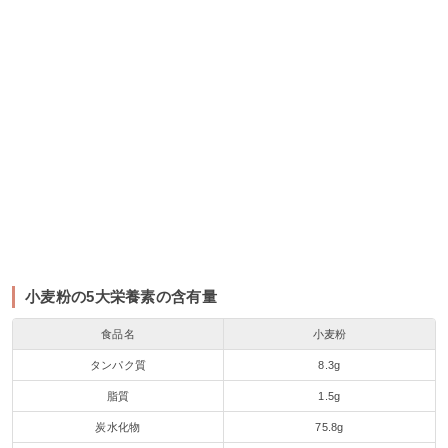
小麦粉の5大栄養素の含有量
食品名
小麦粉
タンパク質
8.3g
脂質
1.5g
炭水化物
75.8g