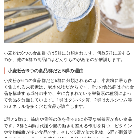
小麦粉は6つの食品群では5群に分類されます。何故5群に属する
のか、他の5群の食品にはどんなものがあるのか解説します。
小麦粉が6つの食品群だと5群の理由
小麦粉が6つの食品群だと5群に分類されるのは、小麦粉に最も多
く含まれる栄養素は、炭水化物だからです。6つの食品群はその食
品を構成する成分の中で、主に含まれている栄養素の種類によっ
て食品を分類しています。1群はタンパク質、2群はカルシウム等
のミネラルを多く含む食品が該当します。
1群と2群は、筋肉や骨等の体を作るのに必要な栄養素が多い食品
です。3群と4群は代謝や腸の働きを整える作用を持つ、ビタミン
や食物繊維が多い食品です。そして5群が炭水化物、6群が脂質等