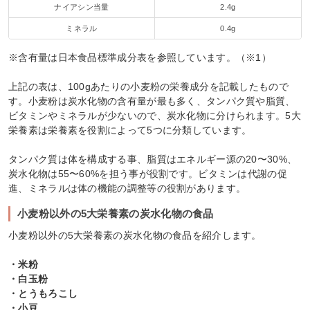
ナイアシン当量
2.4g
ミネラル
0.4g
※含有量は日本食品標準成分表を参照しています。（※1）
上記の表は、100gあたりの小麦粉の栄養成分を記載したもので
す。小麦粉は炭水化物の含有量が最も多く、タンパク質や脂質、
ビタミンやミネラルが少ないので、炭水化物に分けられます。5大
栄養素は栄養素を役割によって5つに分類しています。
タンパク質は体を構成する事、脂質はエネルギー源の20〜30%、
炭水化物は55〜60%を担う事が役割です。ビタミンは代謝の促
進、ミネラルは体の機能の調整等の役割があります。
小麦粉以外の5大栄養素の炭水化物の食品
小麦粉以外の5大栄養素の炭水化物の食品を紹介します。
・米粉
・白玉粉
・とうもろこし
・小豆