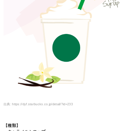
出典:
https://dyf.starbucks.co.jp/detail/?id=233
【種類】