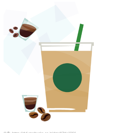
出典:
https://dyf.starbucks.co.jp/detail/?id=1064