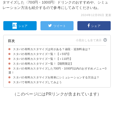
タマイズした〈700円・1000円〉ドリンクのおすすめや、シミュ
レーション方法も紹介するので参考にしてみてくださいね。
2024年12月05日 更新
シェア
ツイート
シェア
目次
スタバの有料カスタマイズは何がある？値段・追加料金は？
スタバの有料カスタマイズ一覧！【＋55円】
スタバの有料カスタマイズ一覧！【＋110円】
①シロップの追加
②ホイップクリームの追加
③チョコチップの追加
④ミルクの追加・変更
⑤エスプレッソショットの追加
⑥デカフェ(カフェインレス)への変更
⑦ムースフォームの追加
⑧コーヒーローストの追加
スタバの有料カスタマイズ一覧！【期間限定】
①シトラス果肉の追加
②茶葉の追加
スタバの有料カスタマイズした700円・1000円以内のおすすめメニュー3
①コーヒーホイップ
選！
スタバの有料カスタマイズを簡単にシミュレーションする方法は？
①エクストラコーヒーアーモンドミルクコーヒーフラペチーノグランデサイ
②エクストラショットバニラスターバックスラテグランデサイズ(650円)
③シトラスマンゴーパッションティーフラペチーノwithホイップクリームベ
ズ(700円)
ンティサイズ(946円)
スタバで有料カスタマイズしてみよう
スタバの有料カスタマイズする際は公式シミュレーションサイトを活用しよ
う
（このページにはPRリンクが含まれています）