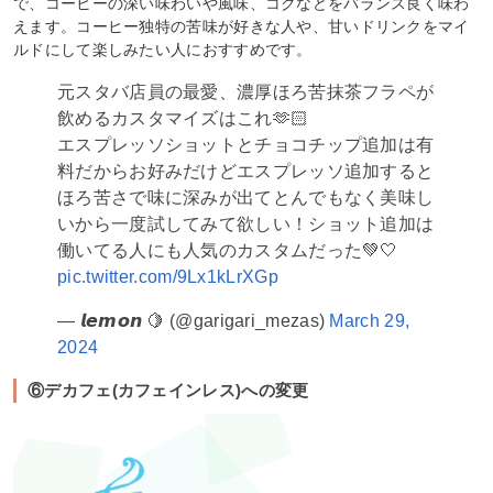
で、コーヒーの深い味わいや風味、コクなどをバランス良く味わ
えます。コーヒー独特の苦味が好きな人や、甘いドリンクをマイ
ルドにして楽しみたい人におすすめです。
元スタバ店員の最愛、濃厚ほろ苦抹茶フラペが
飲めるカスタマイズはこれ🫶🏻
エスプレッソショットとチョコチップ追加は有
料だからお好みだけどエスプレッソ追加すると
ほろ苦さで味に深みが出てとんでもなく美味し
いから一度試してみて欲しい！ショット追加は
働いてる人にも人気のカスタムだった💚🤍
pic.twitter.com/9Lx1kLrXGp
— 𝙡𝙚𝙢𝙤𝙣 🍋 (@garigari_mezas)
March 29,
2024
⑥デカフェ(カフェインレス)への変更