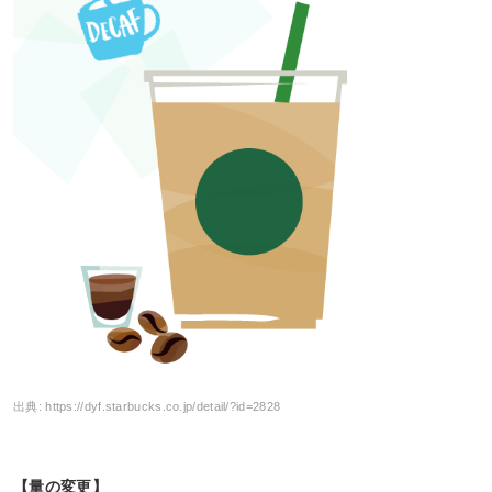
出典:
https://dyf.starbucks.co.jp/detail/?id=2828
【量の変更】