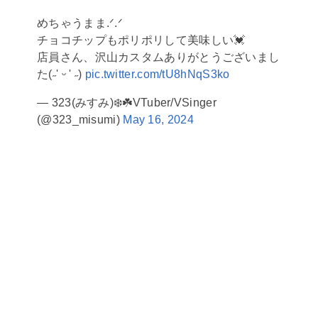
めちゃうまま.ᐟ.ᐟ
チョコチップもポリポリして美味しい💓
店員さん、沢山カスタムありがとうございまし
た(˶' ᵕ ' ˶)
pic.twitter.com/tU8hNqS3ko
— 323(みすみ)❄️☘️VTuber/VSinger
(@323_misumi)
May 16, 2024