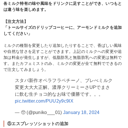
各ミルク特有の味や風味をドリンクに足すことができ、いつもと
は違う味を楽しめます。
【注文方法】
「トールサイズのドリップコーヒーに、アーモンドミルクを追加
してください」
ミルクの種類を変更したり追加したりすることで、香ばしい風味
や自然な甘さを足すことができます。上記のミルクへの変更や追
加は料金が発生しますが、低脂肪乳と無脂肪乳への変更は無料で
す。またカフェミストのみ、ミルクの変更が全て無料でできるの
で注文してみましょう。
スタバ新作オペラフラペチーノ、ブレべミルク
変更大大大正解。濃厚クリーミーさUPでまさ
に飲む生チョコ的なお味で優勝です。。。
pic.twitter.com/PUU2y9c9IX
— 🥺 (@puniko___01)
January 18, 2024
⑤エスプレッソショットの追加