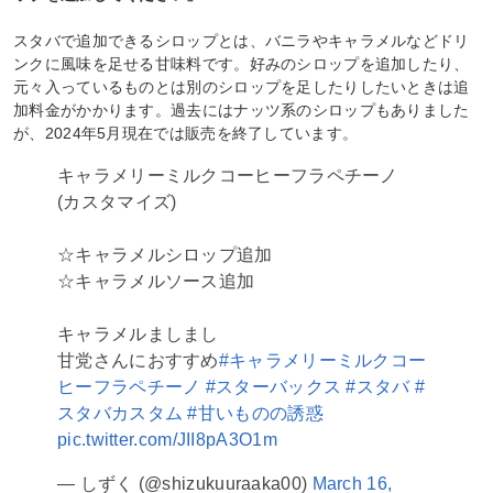
スタバで追加できるシロップとは、バニラやキャラメルなどドリ
ンクに風味を足せる甘味料です。好みのシロップを追加したり、
元々入っているものとは別のシロップを足したりしたいときは追
加料金がかかります。過去にはナッツ系のシロップもありました
が、2024年5月現在では販売を終了しています。
キャラメリーミルクコーヒーフラペチーノ
(カスタマイズ)
☆キャラメルシロップ追加
☆キャラメルソース追加
キャラメルましまし
甘党さんにおすすめ
#キャラメリーミルクコー
ヒーフラペチーノ
#スターバックス
#スタバ
#
スタバカスタム
#甘いものの誘惑
pic.twitter.com/JII8pA3O1m
— しずく (@shizukuuraaka00)
March 16,