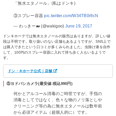
「無水エタノール」(私はドンキ)
③スプレー容器
pic.twitter.com/W34TB0r8cN
— わっきー🐋 (@wakigoo)
June 19, 2017
ドンキホーテでは無水エタノールの販売はありますが、詳しい値
段は不明です。取り扱いのない店舗もあるようですが、SNS上で
は購入できたという口コミが多くみられました。虫除け液を自作
して、100均のスプレー容器に入れて持ち歩く人もいるようで
す。
ドン・キホーテ公式｜店舗
⑤ヨドバシカメラ(最安値:税込990円)
何かとアルコール消毒のご時世ですが、手指の
消毒としてではなく、色々な物のノリ落としや
クリーニング等の為に無水エタノールは数年前
から必須アイテム（超個人的に）です。