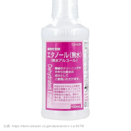
出典:
https://item.rakuten.co.jp/valuecare/vc-ca-9379/