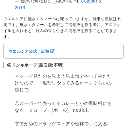
— 優馬 (@REDS__AKAKICHI)
October 3,
2019
ウエルシアに無水エタノールは売っていますが、詳細な値段は不
明です。無水エタノールを希釈して消毒液を作る際に、アロマオ
イルを入れると、好みの香り付きの消毒液を作ることができま
す。
ウエルシア公式｜店舗
④ドンキホーテ(最安値:不明)
ネットで見たのを見よう見まねでやってみただ
けなので、「暇だしやってみるかー」ぐらいの
感じで。
①スーパーで売ってるカレーとかの調味料にも
なる「クローブ」(ホール)←not粉末
②でかめのドラッグストアや密林で手に入る