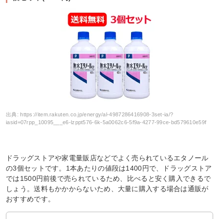
出典:
https://item.rakuten.co.jp/energy/al-4987286416908-3set-ia/?
iasid=07rpp_10095___e6-lzppt576-6k-5a0062c6-5f9a-4277-99ce-bd579610e59f
ドラッグストアや家電量販店などでよく売られているエタノール
の3個セットです。1本あたりの値段は1400円で、ドラッグストア
では1500円前後で売られているため、比べると安く購入できるで
しょう。送料もかかからないため、大量に購入する場合は通販が
おすすめです。