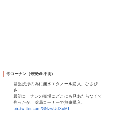
⑥コーナン（最安値:不明)
基盤洗浄の為に無水エタノール購入。ひさび
さ。
最初コーナンの売場にどこにも見あたらなくて
焦ったが、薬局コーナーで無事購入。
pic.twitter.com/GNzwUdXuMI