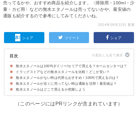
売ってるかや、おすすめ商品を紹介します。〈掃除用・100ml・少
量・カビ用〉などの無水エタノールは売ってないかや、最安値の
通販も紹介するので参考にしてみてくださいね。
2024年08月22日 更新
シェア
ツイート
シェア
目次
無水エタノールは100均ダイソー/セリアで買える？ホームセンターは？
ドラッグストアなどの無水エタノールを比較！どこが安い？
無水エタノールの売ってる場所・販売店一覧
無水エタノールがない時は代用もおすすめ！100均で買えるのは？
①マツモトキヨシ(最安値:税込1738円)
②スギ薬局(最安値:税込1628円)
③ウエルシア(最安値:不明)
④ドンキホーテ(最安値:不明)
⑤ヨドバシカメラ(最安値:税込990円)
⑥コーナン（最安値:不明)
無水エタノールが近くに売ってない時は通販を活用！最安値は？
無水エタノールは消毒用エタノールで代用できる
無水エタノールはどこで買えるか把握しよう
①楽天市場｜植物性発酵エタノール(無水エタノール) 100mL (554円)
②楽天市場｜植物性発酵エタノール99.9%／200ml(2772円)
③楽天市場｜健栄製薬 ケンエー 無水エタノール IP 400ml 3個セット(4200
円)
（このページにはPRリンクが含まれています）