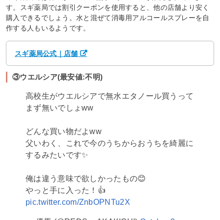
す。スギ薬局では割引クーポンを使用すると、他の店舗より安く
購入できるでしょう。水と混ぜて消毒用アルコールスプレーを自
作する人もいるようです。
スギ薬局公式｜店舗
③ウエルシア(最安値:不明)
高校生がウエルシアで無水エタノール買うって
まず無いでしょww
どんな買い物だよww
父いわく、これで今のうちからおうちを綺麗に
するみたいです✨
俺は違う意味で欲しかったもの😊
やっと手に入った！👍
pic.twitter.com/ZnbOPNTu2X