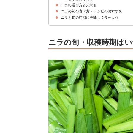
ニラの選び方と栄養価
ニラの特徴
ニラには3種類ある
ニラの旬の食べ方・レシピのおすすめ
ニラの選び方のポイント
ニラの栄養価
ニラを旬の時期に美味しく食べよう
ニラ玉
豚ニラ炒め
たっぷりニラのマヨ醤油ゴマ和え
ニラの旬・収穫時期はい