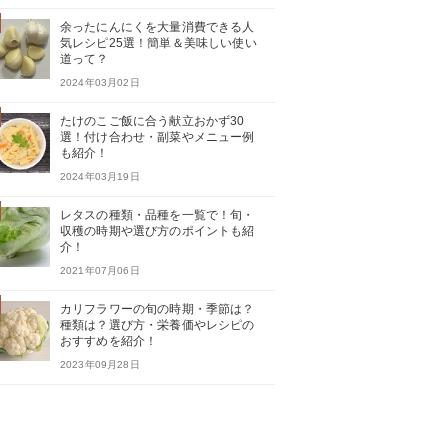
余ったにんにくを大量消費できる人
気レシピ25選！簡単＆美味しい使い
道って？
2024年03月02日
たけのこご飯に合う献立おかず30
選！付け合わせ・副菜やメニュー例
も紹介！
2024年03月19日
レタスの種類・品種を一覧で！旬・
収穫の時期や選び方のポイントも紹
介！
2021年07月06日
カリフラワーの旬の時期・季節は？
種類は？選び方・栄養価やレシピの
おすすめを紹介！
2023年09月28日