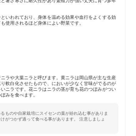
ほど暑さ寒さに耐久性があり繁殖力が強い丈夫に育つ多年
ンといわれており、身体を温める効果や血行をよくする効
ても使用されるほど身体によい野菜です。
青ニラや大葉ニラと呼びます。黄ニラは岡山県が主な生産
遮り軟白化させたもので、においが少なく甘味がでるのが
多いニラです。花ニラはニラの茎が育ち花のつぼみがつい
つぼみを食べます。
いるものや自家栽培にスイセンの葉が紛れ込む事がありま
けがつかず過って食べる事があります。 注意しましょ