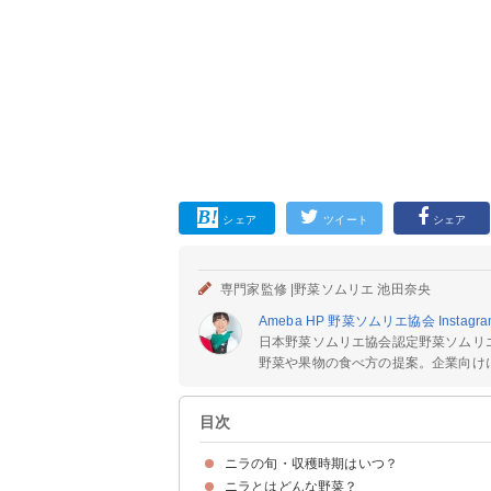
シェア
ツイート
シェア
専門家監修 |
野菜ソムリエ 池田奈央
Ameba
HP
野菜ソムリエ協会
Instagr
日本野菜ソムリエ協会認定野菜ソムリエ
野菜や果物の食べ方の提案。企業向けに「
目次
ニラの旬・収穫時期はいつ？
ニラとはどんな野菜？
ニラの旬の時期・季節は春（3月〜5月）
ニラの主産地・生産量