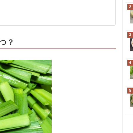
2
3
つ？
4
5