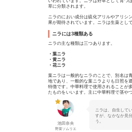
いわれています。ニラは野草として育つ
草に分類されます。
ニラのにおい成分は硫化アリルやアリシ
果が期待されています。ニラは生薬とし
ニラには3種類ある
ニラの主な種類は三つあります。
・葉ニラ
・黄ニラ
・花ニラ
葉ニラは一般的なニラのことで、別名は
地であり、一般的な葉ニラよりも日照を
特徴です。中華料理で使用されることが
たものをいいます。主に中華料理で茎や
ニラは、自生して
すが、なかなか見分
う。
池田奈央
野菜ソムリエ