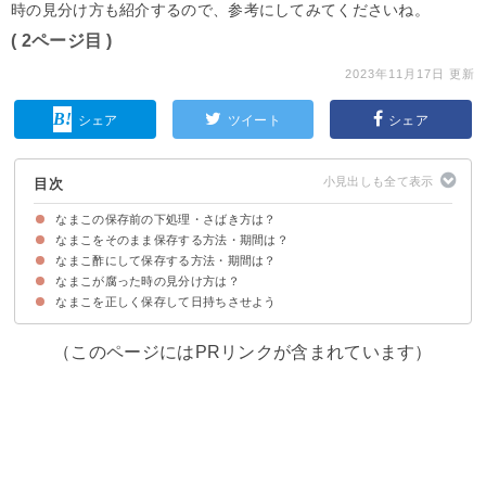
時の見分け方も紹介するので、参考にしてみてくださいね。
( 2ページ目 )
2023年11月17日 更新
シェア
ツイート
シェア
目次
なまこの保存前の下処理・さばき方は？
なまこをそのまま保存する方法・期間は？
なまこの下処理の仕方
なまこ酢にして保存する方法・期間は？
①冷蔵保存する場合
②冷凍保存する場合
③乾燥させて保存する場合
なまこが腐った時の見分け方は？
なまこ酢の作り方
なまこ酢の保存方法・期間
なまこを正しく保存して日持ちさせよう
腐ったなまこの特徴
（このページにはPRリンクが含まれています）