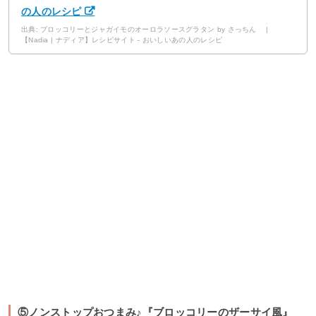
の人のレシピ
出典: ブロッコリーとジャガイモのオーロラソースグラタン by さっちん |
【Nadia | ナディア】レシピサイト - おいしいあの人のレシピ
⑤ノンストップおつまみ♪『ブロッコリーのザーサイ風』