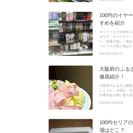
100均のイヤ
すめを紹介
ダイソーなど100均
セリア・キャンドゥ〉
い・音質が良い・低反
ーピースの売り場はど
2024年11月27日
大阪府のふる
徹底紹介！
大阪府のふるさと納税
しょうか。今回は、大
の寄付金の使い道も紹
2024年12月28日
100均セリ
場はどこ？