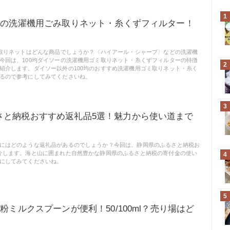
1
ソーの洗濯機用ごみ取りネット・糸くずフィルター！
ミ取りネットはどんな商品でしょうか？〈ハイアール・シャープ〉などの洗濯機
今回は、100均ダイソーの洗濯機用ゴミ取りネット・糸くずフィルターの特徴
2
紹介します。ダイソー以外の100均のおすすめ洗濯機用ゴミ取りネット・糸く
るので参考にしてみてくださいね。
3
さと納税おすすめ返礼品5選！魅力から使い道まで
にはどのような返礼品があるのでしょうか？今回は、静岡県のふるさと納税お
介します。海と山に囲まれた自然豊かな静岡県のふるさと納税の寄付金の使い
4
にしてみてくださいね。
5
の粉ミルクスプーンが便利！50/100ml？売り場はど