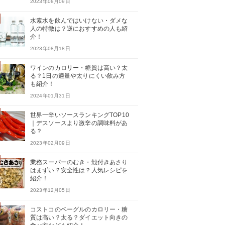
2023年08月09日
水素水を飲んではいけない・ダメな
人の特徴は？逆におすすめの人も紹
介！
2023年08月18日
ワインのカロリー・糖質は高い？太
る？1日の適量や太りにくい飲み方
も紹介！
2024年01月31日
世界一辛いソースランキングTOP10
｜デスソースより激辛の調味料があ
る？
2023年02月09日
業務スーパーのむき・殻付きあさり
はまずい？安全性は？人気レシピを
紹介！
2023年12月05日
コストコのベーグルのカロリー・糖
質は高い？太る？ダイエット向きの