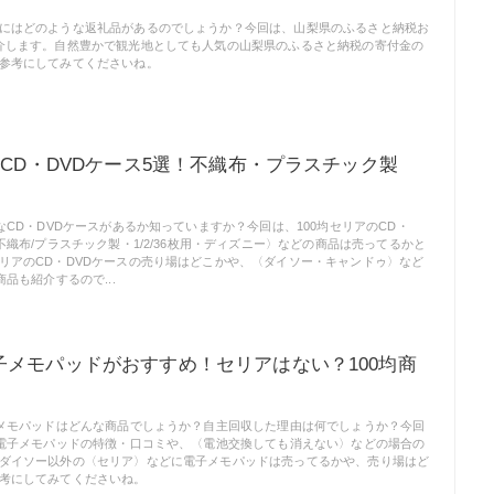
にはどのような返礼品があるのでしょうか？今回は、山梨県のふるさと納税お
介します。自然豊かで観光地としても人気の山梨県のふるさと納税の寄付金の
参考にしてみてくださいね。
のCD・DVDケース5選！不織布・プラスチック製
なCD・DVDケースがあるか知っていますか？今回は、100均セリアのCD・
不織布/プラスチック製・1/2/36枚用・ディズニー〉などの商品は売ってるかと
リアのCD・DVDケースの売り場はどこかや、〈ダイソー・キャンドゥ〉など
商品も紹介するので...
子メモパッドがおすすめ！セリアはない？100均商
子メモパッドはどんな商品でしょうか？自主回収した理由は何でしょうか？今回
の電子メモパッドの特徴・口コミや、〈電池交換しても消えない〉などの場合の
ダイソー以外の〈セリア〉などに電子メモパッドは売ってるかや、売り場はど
考にしてみてくださいね。