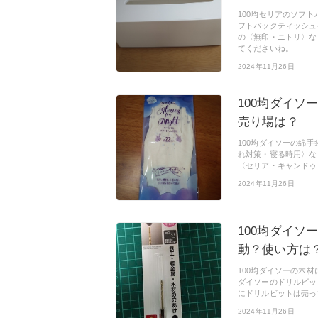
100均セリアのソフ
フトパックティッシュ
の〈無印・ニトリ〉な
てくださいね。
2024年11月26日
100均ダイソ
売り場は？
100均ダイソーの綿
れ対策・寝る時用〉な
〈セリア・キャンドゥ
2024年11月26日
100均ダイ
動？使い方は
100均ダイソーの木
ダイソーのドリルビッ
にドリルビットは売っ
2024年11月26日