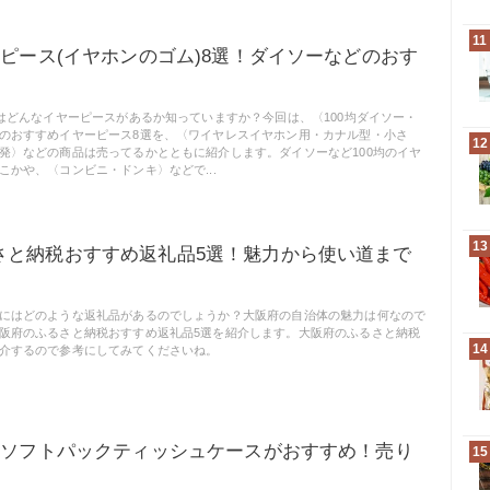
11
ーピース(イヤホンのゴム)8選！ダイソーなどのおす
にはどんなイヤーピースがあるか知っていますか？今回は、〈100均ダイソー・
のおすすめイヤーピース8選を、〈ワイヤレスイヤホン用・カナル型・小さ
12
発〉などの商品は売ってるかとともに紹介します。ダイソーなど100均のイヤ
こかや、〈コンビニ・ドンキ〉などで...
13
さと納税おすすめ返礼品5選！魅力から使い道まで
にはどのような返礼品があるのでしょうか？大阪府の自治体の魅力は何なので
阪府のふるさと納税おすすめ返礼品5選を紹介します。大阪府のふるさと納税
14
介するので参考にしてみてくださいね。
アのソフトパックティッシュケースがおすすめ！売り
15