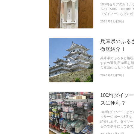
100均セリアの粉ミ
ンの〈50ml・100
〈ダイソー〉などに粉
2024年11月26日
兵庫県のふる
徹底紹介！
兵庫県のふるさと納税
すすめ返礼品10選を
兵庫県のふるさと納税
2024年12月28日
100均ダイソ
スに便利？
100均ダイソーには
ッサージボール3選を
紹介します。ダイソー
るので参考にしてみて
2024年11月27日