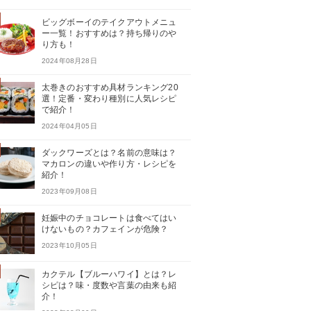
ビッグボーイのテイクアウトメニュ
ー一覧！おすすめは？持ち帰りのや
り方も！
2024年08月28日
太巻きのおすすめ具材ランキング20
選！定番・変わり種別に人気レシピ
で紹介！
2024年04月05日
ダックワーズとは？名前の意味は？
マカロンの違いや作り方・レシピを
紹介！
2023年09月08日
妊娠中のチョコレートは食べてはい
けないもの？カフェインが危険？
2023年10月05日
カクテル【ブルーハワイ】とは？レ
シピは？味・度数や言葉の由来も紹
介！