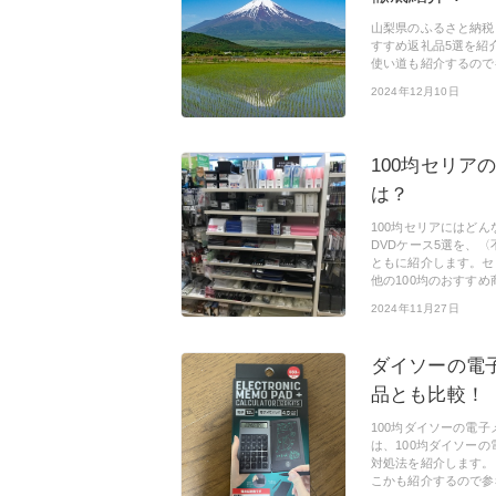
山梨県のふるさと納税
すすめ返礼品5選を紹
使い道も紹介するので
2024年12月10日
100均セリア
は？
100均セリアにはどん
DVDケース5選を、〈
ともに紹介します。セ
他の100均のおすすめ
2024年11月27日
ダイソーの電
品とも比較！
100均ダイソーの電
は、100均ダイソー
対処法を紹介します。
こかも紹介するので参