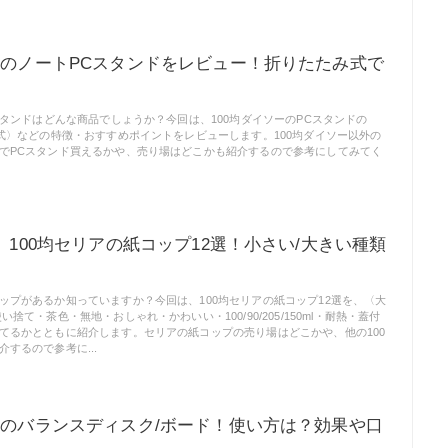
ーのノートPCスタンドをレビュー！折りたたみ式で
スタンドはどんな商品でしょうか？今回は、100均ダイソーのPCスタンドの
み式〉などの特徴・おすすめポイントをレビューします。100均ダイソー以外の
でPCスタンド買えるかや、売り場はどこかも紹介するので参考にしてみてく
新】100均セリアの紙コップ12選！小さい/大きい種類
ップがあるか知っていますか？今回は、100均セリアの紙コップ12選を、〈大
捨て・茶色・無地・おしゃれ・かわいい・100/90/205/150ml・耐熱・蓋付
てるかとともに紹介します。セリアの紙コップの売り場はどこかや、他の100
するので参考に...
ーのバランスディスク/ボード！使い方は？効果や口