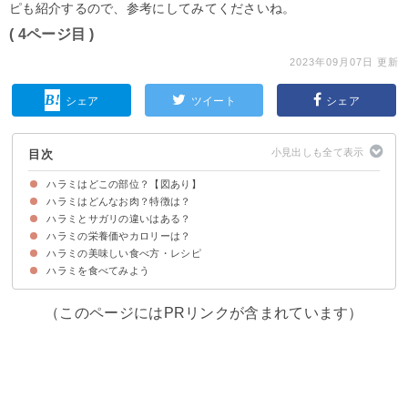
ピも紹介するので、参考にしてみてくださいね。
( 4ページ目 )
2023年09月07日 更新
シェア
ツイート
シェア
目次
ハラミはどこの部位？【図あり】
ハラミはどんなお肉？特徴は？
牛・豚のハラミの部位
鶏のハラミの部位
ハラミの名前の由来
ハラミとサガリの違いはある？
ハラミの味・食感など特徴
ハラミの食べ方のおすすめ
ハラミの栄養価やカロリーは？
ハラミとサガリは横隔膜付近の肉であることは共通している
ハラミとカルビとの違いは？
ハラミの美味しい食べ方・レシピ
ハラミの栄養価
ハラミのカロリーや糖質・脂質
ハラミを食べてみよう
①牛ハラミと温泉卵丼
②豚ハラミ弁当
③コチュジャンたれ焼肉
④ハラミと白菜煮込み
⑤ハラミピラフ
（このページにはPRリンクが含まれています）