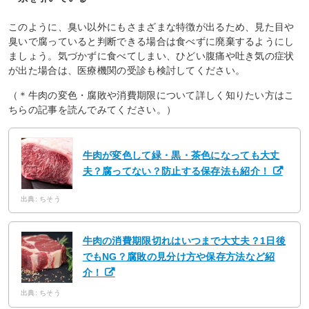
このように、臭い以外にもさまざまな特徴が出るため、見た目や
臭いで腐っていると判断できる場合は食べずに廃棄するようにし
ましょう。気づかずに食べてしまい、ひどい腹痛や吐き気の症状
が出た場合は、医療機関の受診も検討してください。
（＊牛肉の変色・腐敗や消費期限について詳しく知りたい方はこ
ちらの記事を読んでみてください。）
牛肉が変色して緑・黒・茶色になっても大丈
夫？腐ってない？防止する保存法も紹介！
出典: ちそう
牛肉の消費期限切れはいつまで大丈夫？1日後
でもNG？腐敗の見分け方や保存方法など紹
介！
出典: ちそう