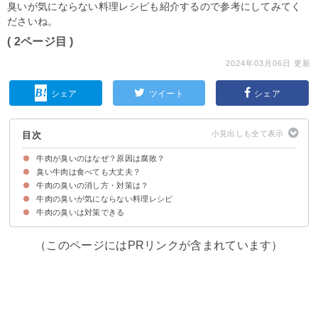
臭いが気にならない料理レシピも紹介するので参考にしてみてく
ださいね。
( 2ページ目 )
2024年03月06日 更新
シェア
ツイート
シェア
目次
牛肉が臭いのはなぜ？原因は腐敗？
臭い牛肉は食べても大丈夫？
①冷蔵庫の臭いが肉に移った
②もとから臭い個体
③オーストラリア産・ニュージーランド産の牛肉
④解凍した肉が臭い場合は冷凍焼けしている
⑤腐っている
牛肉の臭いの消し方・対策は？
腐っていなければ食べても問題ない
牛肉の臭いが気にならない料理レシピ
①ドリップを拭き取る
②ハーブやスパイスを使う
③酒に漬ける
④乳製品に漬ける
⑤重曹を使う
⑥お湯で洗う
⑦にんにくや玉ねぎに漬け込む
牛肉の臭いは対策できる
①牛肉とポテトの焼き肉のたれ炒め
②肉じゃが
③牛肉しぐれ煮
④牛ゴボウの甘辛炒め
⑤ビーフストロガノフ
⑥プルコギ
（このページにはPRリンクが含まれています）