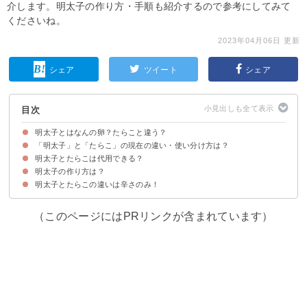
介します。明太子の作り方・手順も紹介するので参考にしてみて
くださいね。
2023年04月06日 更新
シェア
ツイート
シェア
目次
明太子とはなんの卵？たらこと違う？
「明太子」と「たらこ」の現在の違い・使い分け方は？
「明太子」「たらこ」も魚「タラ」の卵巣が原料
明太子とたらこは本来同じ食材
明太子とたらこは代用できる？
「明太子」は朝鮮から伝来した「辛子明太子」を指すことが多い
「たらこ」は「タラの卵巣の塩漬け」を指す
明太子の作り方は？
辛味が気にならなければ代用できる
明太子とたらこの違いは辛さのみ！
明太子作りに向いている卵巣とは？
明太子の作り方・手順
（このページにはPRリンクが含まれています）