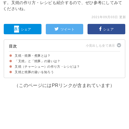
す。叉焼の作り方・レシピも紹介するので、ぜひ参考にしてみて
くださいね。
2021年09月03日 更新
シェア
ツイート
シェア
目次
叉焼・焼豚・煮豚とは？
「叉焼」と「焼豚」の違いは？
叉焼とは
焼豚・煮豚とは
叉焼（チャーシュー）の作り方・レシピは？
①調理方法の違い
②言葉の使い方・意味の違い
③味の違い
叉焼と焼豚の違いを知ろう
材料
作り方・手順
（このページにはPRリンクが含まれています）