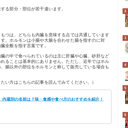
味する部分・部位が若干違います。
2
ともつは、どちらも内臓を意味する点では共通しています
3
ます。ホルモンは小腸や大腸を合わせた腸を指すのに対
内臓全般を指す言葉です。
内臓の中で食べられているのは主に肝臓や心臓、砂肝など
われることは基本的にありません。ただし、近年ではホル
4
め、腸以外の部位をホルモンと称して販売している場合も
りたい方はこちらの記事を読んでみてください。）
5
選】内蔵別の名前は？味・食感や食べ方のおすすめを紹介！
6