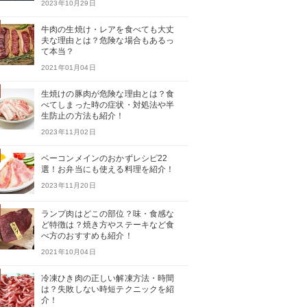
2023年10月29日
牛肉の生焼け・レアを食べても大丈
夫な理由とは？危険な場合もあるっ
て本当？
2021年01月04日
生焼けの豚肉が危険な理由とは？食
べてしまった時の症状・対処法や半
生防止の方法も紹介！
2023年11月02日
ベーコンメインのおかずレシピ22
選！お弁当にも使える料理を紹介！
2023年11月20日
ランプ肉はどこの部位？味・食感な
ど特徴は？焼き方やステーキなど食
べ方のおすすめも紹介！
2021年10月04日
冷凍ひき肉の正しい解凍方法・時間
は？失敗しない時短テクニックを紹
介！