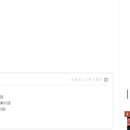
の説
由来の説
の説
1
違う