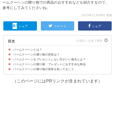
ームクーヘンの贈り物での商品のおすすめなども紹介するので、
参考にしてみてくださいね。
2023年11月09日 更新
シェア
ツイート
シェア
目次
バームクーヘンとは？
バームクーヘンの贈り物の意味は？
バームクーヘンはドイツ発祥の焼き菓子
「バームクーヘン」の名前の由来
バームクーヘンの日本に広めたのはユーハイム
バームクーヘンはプレゼントにおすすめ
バームクーヘンをプレゼントしない方がいい場合とは？
①結婚式などのお祝い事の場合の意味
②ホワイトデーのお返しの場合の意味
バームクーヘンの贈り物・プレゼントにおすすめな商品
病気のお見舞いの場合は避けたほうがいい
香典返しにパームクーヘンはNG？
バームクーヘンの贈り物の意味を知っておこう
①神戸元町本店オリジナルアッフェルバウム20（2,160円）
②マウントバーム しっかり芽 1山 MM（1,620円）
③クラブハリエ バームクーヘン（1,188円）
（このページにはPRリンクが含まれています）