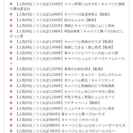
【人気42位｜つくれぽ1,626件】メイン料理におすすめ！キャベツと挽肉
の重ね煮込み
【人気43位｜つくれぽ1,600件】キャベツの塩昆布和え【動画】
【人気44位｜つくれぽ1,591件】鮭のムニエル【動画】
【人気45位｜つくれぽ1,521件】鶏肉とキャベツの塩にんにく炒め
【人気46位｜つくれぽ1,496件】時短&簡単！キャベツと豚バラの白だし
さっと煮
【人気47位｜つくれぽ1,475件】キャベツと鶏肉のサラダ【動画】
【人気48位｜つくれぽ1,454件】簡単にできる！蒸し焼売【動画】
【人気49位｜つくれぽ1,450件】春キャベツとベーコンのあっさり煮
【人気50位｜つくれぽ1,432件】キャベツたっぷり！チーズドームトース
ト
【人気51位｜つくれぽ1,357件】基本のお好み焼き【動画】
【人気52位｜つくれぽ1,316件】キャベツ・きゅうり・もやしのナムル
【人気53位｜つくれぽ1,309件】ボリューム満点！キャベツサンド
【人気54位｜つくれぽ1,288件】キャベツと鶏胸肉のピリ辛味噌丼
【人気55位｜つくれぽ1,220件】キャベツとしめじのマヨポン炒め
【人気56位｜つくれぽ1,220件】牛乳で作る！野菜たっぷりスープ
【人気57位｜つくれぽ1,213件】ツナチャーハン【動画】
【人気58位｜つくれぽ1,042件】たっぷりキャベツのとんぺい焼き
【人気59位｜つくれぽ954件】春キャベツと豚バラのパスタ
【人気60位｜つくれぽ954件】キャベツとツナのパスタ
【人気61位｜つくれぽ886件】キャベツと生ハムのホットシーザーサラダ
【人気62位｜つくれぽ736件】キャベツとカニカマのコールスロー