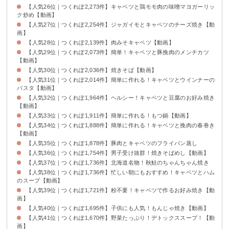
【人気26位｜つくれぽ2,273件】キャベツと鶏モモ肉の味噌マヨガーリッ
ク炒め【動画】
【人気27位｜つくれぽ2,254件】ジャガイモとキャベツのチーズ焼き【動
画】
【人気28位｜つくれぽ2,139件】肉みそキャベツ【動画】
【人気29位｜つくれぽ2,073件】簡単！キャベツと豚挽肉のメンチカツ
【動画】
【人気30位｜つくれぽ2,036件】焼きそば【動画】
【人気31位｜つくれぽ2,014件】簡単に作れる！キャベツとウインナーの
パスタ【動画】
【人気32位｜つくれぽ1,964件】ヘルシー！キャベツと豆腐のお好み焼き
【動画】
【人気33位｜つくれぽ1,911件】簡単に作れる！もつ鍋【動画】
【人気34位｜つくれぽ1,888件】簡単に作れる！キャベツと挽肉の春巻き
【動画】
【人気35位｜つくれぽ1,878件】豚肉とキャベツのフライパン蒸し
【人気36位｜つくれぽ1,754件】男子受け抜群！焼きそばめし【動画】
【人気37位｜つくれぽ1,736件】北海道名物！秋鮭のちゃんちゃん焼き
【人気38位｜つくれぽ1,736件】忙しい朝にもおすすめ！キャベツとハム
のスープ【動画】
【人気39位｜つくれぽ1,721件】粉不要！キャベツで作るお好み焼き【動
画】
【人気40位｜つくれぽ1,695件】子供にも人気！もんじゃ焼き【動画】
【人気41位｜つくれぽ1,670件】野菜たっぷり！デトックススープ！【動
画】