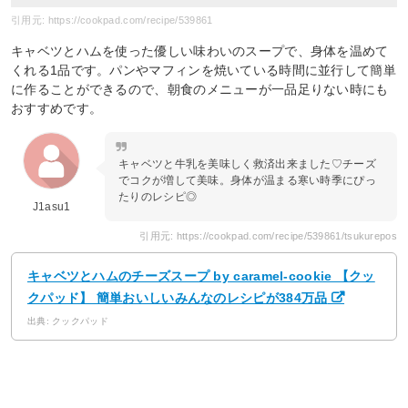
引用元: https://cookpad.com/recipe/539861
キャベツとハムを使った優しい味わいのスープで、身体を温めて
くれる1品です。パンやマフィンを焼いている時間に並行して簡単
に作ることができるので、朝食のメニューが一品足りない時にも
おすすめです。
キャベツと牛乳を美味しく救済出来ました♡チーズ
でコクが増して美味。身体が温まる寒い時季にぴっ
たりのレシピ◎
J1asu1
引用元: https://cookpad.com/recipe/539861/tsukurepos
キャベツとハムのチーズスープ by caramel-cookie 【クッ
クパッド】 簡単おいしいみんなのレシピが384万品
出典: クックパッド