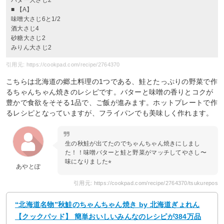
■ 【A】
味噌大さじ6と1/2
酒大さじ4
砂糖大さじ2
みりん大さじ2
引用元: https://cookpad.com/recipe/2764370
こちらは北海道の郷土料理の1つである、鮭とたっぷりの野菜で作
るちゃんちゃん焼きのレシピです。バターと味噌の香りとコクが
豊かで食欲をそそる1品で、ご飯が進みます。ホットプレートで作
るレシピとなっていますが、フライパンでも美味しく作れます。
生の秋鮭が出てたのでちゃんちゃん焼きにしまし
た！！味噌バターと鮭と野菜がマッチしてやさし〜
味になりました⭐︎
あやとぽ
引用元: https://cookpad.com/recipe/2764370/tsukurepos
“北海道名物”秋鮭のちゃんちゃん焼き by 北海道ぎょれん
【クックパッド】 簡単おいしいみんなのレシピが384万品