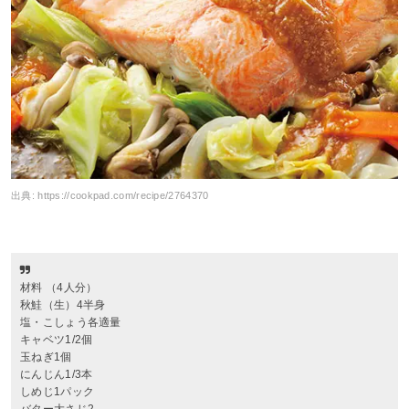
出典:
https://cookpad.com/recipe/2764370
材料 （4人分）
秋鮭（生）4半身
塩・こしょう各適量
キャベツ1/2個
玉ねぎ1個
にんじん1/3本
しめじ1パック
バター大さじ2