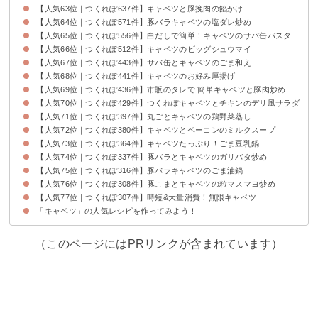
【人気63位｜つくれぽ637件】キャベツと豚挽肉の餡かけ
【人気64位｜つくれぽ571件】豚バラキャベツの塩ダレ炒め
【人気65位｜つくれぽ556件】白だしで簡単！キャベツのサバ缶パスタ
【人気66位｜つくれぽ512件】キャベツのビッグシュウマイ
【人気67位｜つくれぽ443件】サバ缶とキャベツのごま和え
【人気68位｜つくれぽ441件】キャベツのお好み厚揚げ
【人気69位｜つくれぽ436件】市販のタレで 簡単キャベツと豚肉炒め
【人気70位｜つくれぽ429件】つくれぽキャベツとチキンのデリ風サラダ
【人気71位｜つくれぽ397件】丸ごとキャベツの鶏野菜蒸し
【人気72位｜つくれぽ380件】キャベツとベーコンのミルクスープ
【人気73位｜つくれぽ364件】キャベツたっぷり！ごま豆乳鍋
【人気74位｜つくれぽ337件】豚バラとキャベツのガリバタ炒め
【人気75位｜つくれぽ316件】豚バラキャベツのごま油鍋
【人気76位｜つくれぽ308件】豚こまとキャベツの粒マスマヨ炒め
【人気77位｜つくれぽ307件】時短&大量消費！無限キャベツ
「キャベツ」の人気レシピを作ってみよう！
（このページにはPRリンクが含まれています）