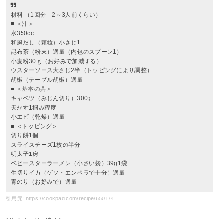
材料 （1回分 2～3人前くらい）
■ ＜汁＞
水350cc
和風だし（顆粒）小さじ1
昆布茶（粉末）適量（内包のスプーン1）
小麦粉30ｇ（お好みで加減する）
ウスターソース大さじ2半（トッピングにより調整）
胡椒（テーブル胡椒）適量
■ ＜基本の具＞
キャベツ（みじん切り）300g
天かす1掴み程度
小エビ（乾燥）適量
■ ＜トッピング＞
切り餅1個
スライスチーズ1枚の半分
明太子1房
ベビースターラーメン（小さい袋）39g1袋
生切りイカ（ゲソ・エンペラで十分）適量
青のり（お好みで）適量
引用元: https://cookpad.com/recipe/650174