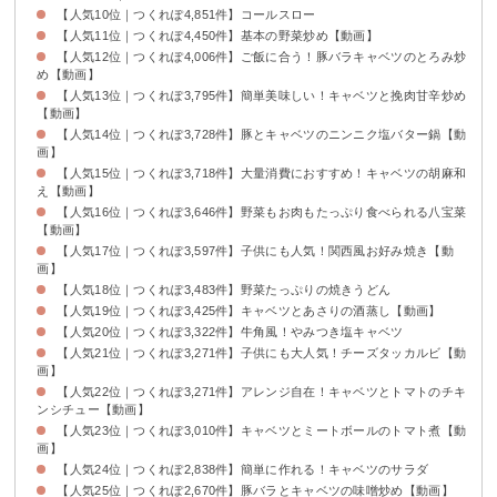
【人気10位｜つくれぽ4,851件】コールスロー
【人気11位｜つくれぽ4,450件】基本の野菜炒め【動画】
【人気12位｜つくれぽ4,006件】ご飯に合う！豚バラキャベツのとろみ炒
め【動画】
【人気13位｜つくれぽ3,795件】簡単美味しい！キャベツと挽肉甘辛炒め
【動画】
【人気14位｜つくれぽ3,728件】豚とキャベツのニンニク塩バター鍋【動
画】
【人気15位｜つくれぽ3,718件】大量消費におすすめ！キャベツの胡麻和
え【動画】
【人気16位｜つくれぽ3,646件】野菜もお肉もたっぷり食べられる八宝菜
【動画】
【人気17位｜つくれぽ3,597件】子供にも人気！関西風お好み焼き【動
画】
【人気18位｜つくれぽ3,483件】野菜たっぷりの焼きうどん
【人気19位｜つくれぽ3,425件】キャベツとあさりの酒蒸し【動画】
【人気20位｜つくれぽ3,322件】牛角風！やみつき塩キャベツ
【人気21位｜つくれぽ3,271件】子供にも大人気！チーズタッカルビ【動
画】
【人気22位｜つくれぽ3,271件】アレンジ自在！キャベツとトマトのチキ
ンシチュー【動画】
【人気23位｜つくれぽ3,010件】キャベツとミートボールのトマト煮【動
画】
【人気24位｜つくれぽ2,838件】簡単に作れる！キャベツのサラダ
【人気25位｜つくれぽ2,670件】豚バラとキャベツの味噌炒め【動画】