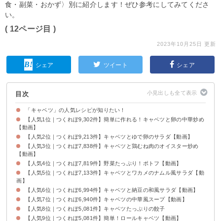
食・副菜・おかず〉別に紹介します！ぜひ参考にしてみてくださ
い。
( 12ページ目 )
2023年10月25日 更新
シェア
ツイート
シェア
目次
「キャベツ」の人気レシピが知りたい！
【人気1位｜つくれぽ9,302件】簡単に作れる！キャベツと卵の中華炒め
【動画】
【人気2位｜つくれぽ9,213件】キャベツとゆで卵のサラダ【動画】
【人気3位｜つくれぽ7,838件】キャベツと鶏むね肉のオイスター炒め
【動画】
【人気4位｜つくれぽ7,819件】野菜たっぷり！ポトフ【動画】
【人気5位｜つくれぽ7,133件】キャベツとワカメのナムル風サラダ【動
画】
【人気6位｜つくれぽ6,994件】キャベツと納豆の和風サラダ【動画】
【人気7位｜つくれぽ6,940件】キャベツの中華風スープ【動画】
【人気8位｜つくれぽ5,081件】キャベツたっぷりの餃子
【人気9位｜つくれぽ5,081件】簡単！ロールキャベツ【動画】