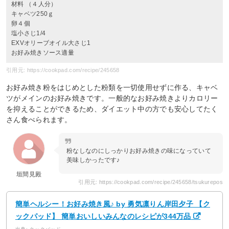
材料 （４人分）
キャベツ250ｇ
卵４個
塩小さじ1/4
EXVオリーブオイル大さじ1
お好み焼きソース適量
引用元: https://cookpad.com/recipe/245658
お好み焼き粉をはじめとした粉類を一切使用せずに作る、キャベ
ツがメインのお好み焼きです。一般的なお好み焼きよりカロリー
を抑えることができるため、ダイエット中の方でも安心してたく
さん食べられます。
粉なしなのにしっかりお好み焼きの味になっていて
美味しかったです♪
垣間見殿
引用元: https://cookpad.com/recipe/245658/tsukurepos
簡単ヘルシー！お好み焼き風♪ by 勇気凛りん岸田夕子 【ク
ックパッド】 簡単おいしいみんなのレシピが344万品