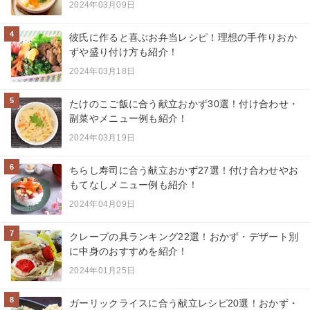
2024年03月09日
4
彼氏に作ると喜ぶお弁当レシピ！理想の手作りおか
ずや盛り付け方も紹介！
2024年03月18日
5
たけのこご飯に合う献立おかず30選！付け合わせ・
副菜やメニュー例も紹介！
2024年03月19日
6
ちらし寿司に合う献立おかず27選！付け合わせやお
もてなしメニュー例も紹介！
2024年04月09日
7
クレープの具ランキング22選！おかず・デザート別
に中身のおすすめを紹介！
2024年01月25日
8
ガーリックライスに合う献立レシピ20選！おかず・