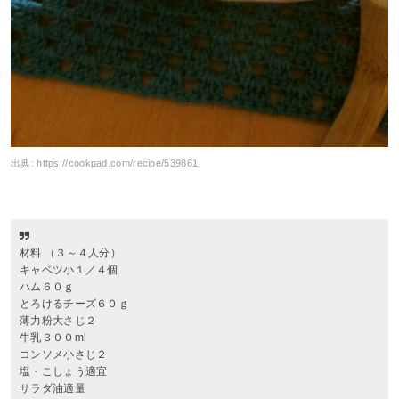
出典:
https://cookpad.com/recipe/539861
材料 （３～４人分）
キャベツ小１／４個
ハム６０ｇ
とろけるチーズ６０ｇ
薄力粉大さじ２
牛乳３００ml
コンソメ小さじ２
塩・こしょう適宜
サラダ油適量