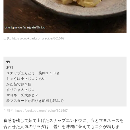
出典:
https://cookpad.com/recipe/801567
材料
スナップえんどう一袋約１５０ｇ
しょうゆ小さじ１くらい
かた茹で卵２個
すりごま大さじ１
マヨネーズ大さじ２
粒マスタードか粗びき胡椒お好みで
引用元: https://cookpad.com/recipe/801567
食感を残して茹で上げたスナップエンドウに、卵とマヨネーズを
合わせた人気のサラダは、醤油を味噌に替えてもコクが増しま