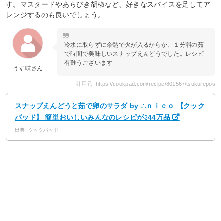
す。マスタードやあらびき胡椒など、好きなスパイスを足してア
レンジするのも良いでしょう。
冷水に取らずに余熱で火が入るからか、１分弱の茹
で時間で美味しいスナップえんどうでした。レシピ
有難うございます
うす味さん
引用元: https://cookpad.com/recipe/801567/tsukurepos
スナップえんどうと茹で卵のサラダ by ∴ｎｉｃｏ 【クック
パッド】 簡単おいしいみんなのレシピが344万品
出典: クックパッド