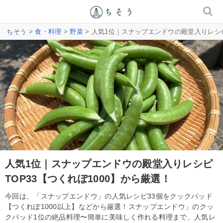
ちそう
>
食・料理
>
野菜
> 人気1位｜スナップエンドウの殿堂入りレシピ
人気1位｜スナップエンドウの殿堂入りレシピ
TOP33【つくれぽ1000】から厳選！
今回は、「スナップエンドウ」の人気レシピ33個をクックパッド
【つくれぽ1000以上】などから厳選！スナップエンドウ」のクッ
クパッド1位の絶品料理〜簡単に美味しく作れる料理まで、人気レ