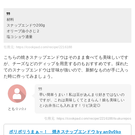
材料
スナップエンドウ200g
オリーブ油小さじ２
塩コショウ適量
引用元: https://cookpad.com/recipe/2216188
こちらの焼きスナップエンドウはそのまま食べても美味しいです
が、チーズなどのディップを用意するのもおすすめです。採れた
てのスナップエンドウは甘味が強いので、新鮮なものが手に入っ
た時に作ってみましょう。
早い簡単うまい！私は豆があんまり好きではないの
ですが、これは美味しくてとまらん！娘も美味しい
と♪お弁当にも入れます！リピ決定◎
とも☆♪☆♪
引用元: https://cookpad.com/recipe/2216188/tsukurepos
ポリポリうまぁ～！ 焼きスナップエンドウ by an0v0ko