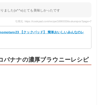
りました(o^^o)とても美味しかったです
引用元: https://cookpad.com/recipe/1690033/tsukurepos?page=7
omotaro23 【クックパッド】 簡単おいしいみんなのレ
ョコバナナの濃厚ブラウニーレシピ