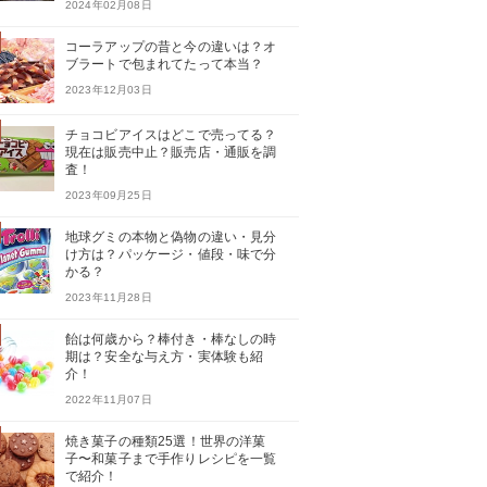
2024年02月08日
コーラアップの昔と今の違いは？オ
ブラートで包まれてたって本当？
2023年12月03日
チョコビアイスはどこで売ってる？
現在は販売中止？販売店・通販を調
査！
2023年09月25日
地球グミの本物と偽物の違い・見分
け方は？パッケージ・値段・味で分
かる？
2023年11月28日
飴は何歳から？棒付き・棒なしの時
期は？安全な与え方・実体験も紹
介！
2022年11月07日
焼き菓子の種類25選！世界の洋菓
子〜和菓子まで手作りレシピを一覧
で紹介！