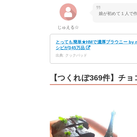
娘が初めて１人で作
じゅえる☆
とっても簡単★HMで濃厚ブラウニー by m
シピが345万品
出典: クックパッド
【つくれぽ369件】チ