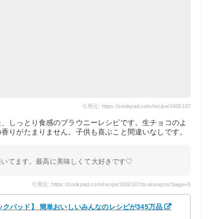
引用元: https://cookpad.com/recipe/1600107
た、しっとり食感のブラウニーレシピです。生チョコのよ
の香りがたまりません。子供も喜ぶこと間違いなしです。
頂いてます。最高に美味しくて大好きです♡
引用元: https://cookpad.com/recipe/1600107/tsukurepos?page=5
【クックパッド】 簡単おいしいみんなのレシピが345万品