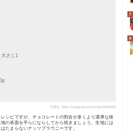
7
8
大さじ1
g
引用元: https://cookpad.com/recipe/1690033
たレシピですが、チョコレートの割合が多くより濃厚な味
生地の表面を平らにならしてから焼きましょう。生地には
にはたまらないナッツブラウニーです。