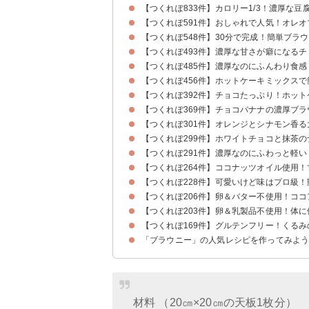
【つくれぽ833件】カロリー1/3！濃厚な豆
【つくれぽ591件】おしゃれで人気！オレ
【つくれぽ548件】30分で完成！簡単ブラ
【つくれぽ493件】濃厚な甘さが癖になる
【つくれぽ485件】濃厚なのにふんわり食
【つくれぽ456件】ホットケーキミックス
【つくれぽ392件】チョコたっぷり！ホッ
【つくれぽ369件】チョコバナナの濃厚ブ
【つくれぽ301件】オレンジとシナモン香
【つくれぽ299件】ホワイトチョコと抹茶
【つくれぽ291件】濃厚なのにふわっと軽
【つくれぽ264件】ココナッツオイル使用
【つくれぽ228件】可愛いけど味はプロ級
【つくれぽ206件】卵＆バター不使用！コ
【つくれぽ203件】卵＆乳製品不使用！体
【つくれぽ169件】グルテンフリー！くる
「ブラウニー」の人気レシピを作ってみよ
材料 （20㎝×20㎝の天板1枚分）