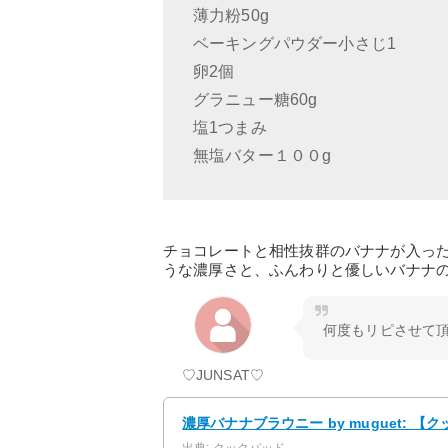
薄力粉50g
ベーキングパウダー小さじ1
卵2個
グラニュー糖60g
塩1つまみ
無塩バター１００g
チョコレートと相性抜群のバナナが入っ
うな濃厚さと、ふんわりと優しいバナナ
何度もリピさせて
♡JUNSAT♡
濃厚バナナブラウニー by muguet: 