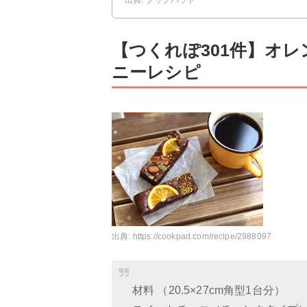
出典: クックパッド
【つくれぽ301件】オ
ニーレシピ
出典:
https://cookpad.com/recipe/2988097
材料 （20.5×27cm角型1台分）