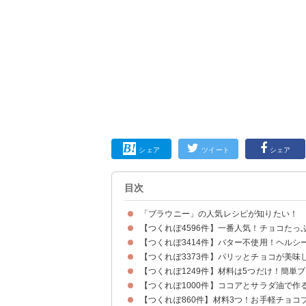
シェア
ツイート
シェア
目次
「ブラウニー」の人気レシピが知りたい！
【つくれぽ4596件】一番人気！チョコたっ
【つくれぽ3414件】バター不使用！ヘルシ
【つくれぽ3373件】パリッとチョコが美
【つくれぽ1249件】材料は5つだけ！簡単
【つくれぽ1000件】ココアとサラダ油で作
【つくれぽ860件】材料3つ！お手軽チョコ