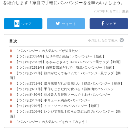
を紹介します！家庭で手軽にバンバンジーをを味わいましょう。
2023年10月21日 更新
シェア
ツイート
シェア
目次
「バンバンジー」の人気レシピが知りたい！
【つくれぽ3354件】ピリ辛味が絶品！バンバンジー【動画】
【つくれぽ2682件】ささみときゅうりのバンバンジー風サラダ【動画】
【つくれぽ2251件】自家製醤油だれで！簡単バンバンジー【動画】
【つくれぽ779件】鶏肉がなくてもハムで！バンバンジー風サラダ【動
画】
【つくれぽ751件】濃厚味噌だれが美味しい！簡単バンバンジー【動画】
【つくれぽ481件】手作りごまだれで食べる！鶏胸肉のバンバンジー
【つくれぽ430件】豆板醤入り特製ソースで！本格バンバンジー
【つくれぽ282件】ボリューム満点のバンバンジー
【つくれぽ270件】トマトソースのバンバンジー【動画】
【つくれぽ106件】レンジで簡単！柔らか鶏むね肉のバンバンジー【動
画】
「バンバンジー」の人気レシピを作ってみよう！