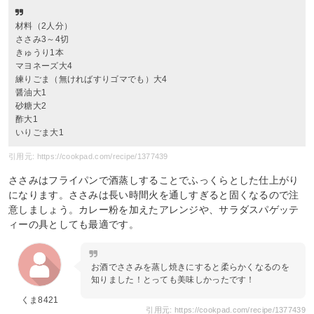
材料（2人分）
ささみ3～4切
きゅうり1本
マヨネーズ大4
練りごま（無ければすりゴマでも）大4
醤油大1
砂糖大2
酢大1
いりごま大1
引用元: https://cookpad.com/recipe/1377439
ささみはフライパンで酒蒸しすることでふっくらとした仕上がり
になります。ささみは長い時間火を通しすぎると固くなるので注
意しましょう。カレー粉を加えたアレンジや、サラダスパゲッテ
ィーの具としても最適です。
お酒でささみを蒸し焼きにすると柔らかくなるのを
知りました！とっても美味しかったです！
くま8421
引用元: https://cookpad.com/recipe/1377439