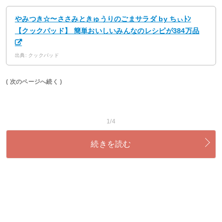
やみつき☆〜ささみときゅうりのごまサラダ by ちぃﾄﾝ
【クックパッド】 簡単おいしいみんなのレシピが384万品
出典: クックパッド
( 次のページへ続く )
1/4
続きを読む