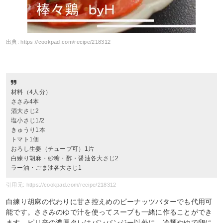
出典:
https://cookpad.com/recipe/218312
材料（4人分）
ささみ4本
酒大さじ2
塩小さじ1/2
きゅうり1本
トマト1個
おろし生姜（チューブ可）1片
白練り胡麻・砂糖・酢・醤油各大さじ2
ラー油・ごま油各大さじ1
引用元: https://cookpad.com/recipe/218312
白練り胡麻の代わりに甘さ控えめのピーナッツバターでも代用可
能です。ささみのゆで汁を使ってスープも一緒に作ることができ
ます。ピリ辛の濃厚タレはバンバンジー以外に、冷麺やゆで卵に