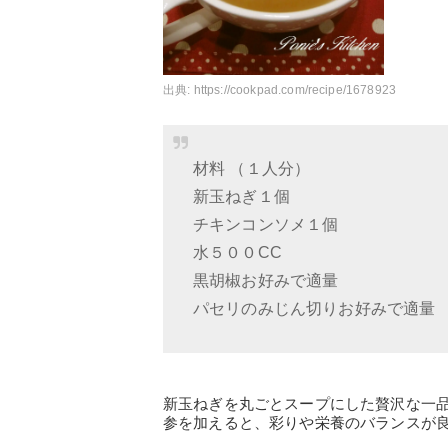
出典:
https://cookpad.com/recipe/1678923
材料 （１人分）
新玉ねぎ１個
チキンコンソメ１個
水５００CC
黒胡椒お好みで適量
パセリのみじん切りお好みで適量
新玉ねぎを丸ごとスープにした贅沢な一
参を加えると、彩りや栄養のバランスが