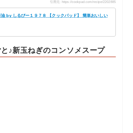
引用元: https://cookpad.com/recipe/2202885
 by しるびー１９７８ 【クックパッド】 簡単おいしい
ごと♪新玉ねぎのコンソメスープ