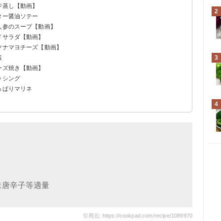
ジ蒸し【動画】
2
ター醤油ソテー
人参のスープ【動画】
ドサラダ【動画】
ツナマヨチーズ【動画】
飯
3
ーズ焼き【動画】
ッシング
っぱりマリネ
！
4
味唐辛子等適量
引用元: https://cookpad.com/recipe/1089970