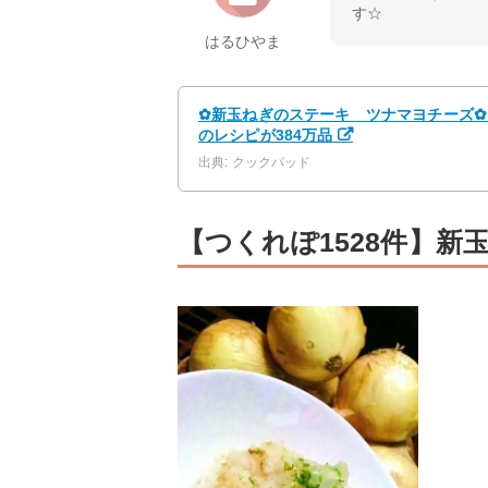
す☆
はるひやま
✿新玉ねぎのステーキ ツナマヨチーズ✿ 
のレシピが384万品
出典: クックパッド
【つくれぽ1528件】新