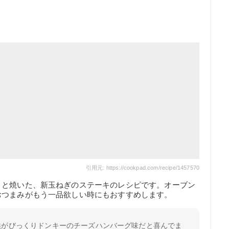
引用元: https://cookpad.com/recipe/1457570
りと焼いた、新玉ねぎのステーキのレシピです。オーブン
おつまみがもう一品欲しい時にもおすすめします。
供がびっくりドンキーのチーズハンバーグ味だと喜んでま