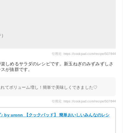
で）
引用元: https://cookpad.com/recipe/507844
が楽しめるサラダのレシピです。新玉ねぎのみずみずしさ
ンスが抜群です。
入れてボリューム増し！簡単で美味しくできました♡
引用元: https://cookpad.com/recipe/507844
by uronn 【クックパッド】 簡単おいしいみんなのレシ