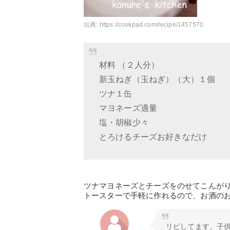
出典:
https://cookpad.com/recipe/1457570
材料 （２人分）
新玉ねぎ（玉ねぎ）（大）１個
ツナ１缶
マヨネーズ適量
塩・胡椒少々
とろけるチーズお好きなだけ
ツナマヨネーズとチーズをのせてこんが
トースターで手軽に作れるので、お酒の
リピしてます。子