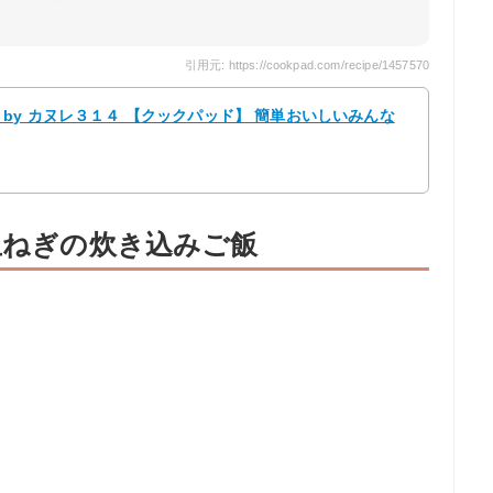
引用元: https://cookpad.com/recipe/1457570
by カヌレ３１４ 【クックパッド】 簡単おいしいみんな
玉ねぎの炊き込みご飯