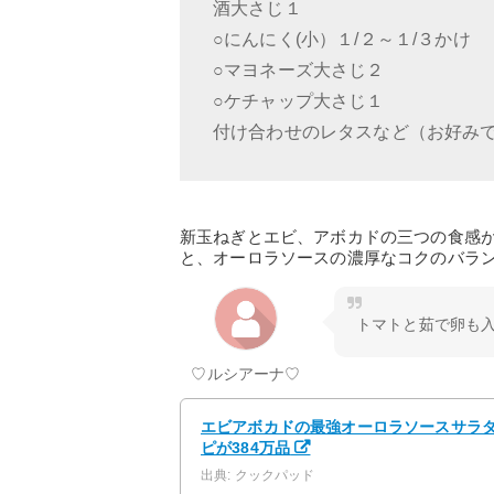
酒大さじ１
○にんにく(小）１/２～１/３かけ
○マヨネーズ大さじ２
○ケチャップ大さじ１
付け合わせのレタスなど（お好み
新玉ねぎとエビ、アボカドの三つの食感
と、オーロラソースの濃厚なコクのバラ
トマトと茹で卵も
♡ルシアーナ♡
エビアボカドの最強オーロラソースサラダ♪ 
ピが384万品
出典: クックパッド