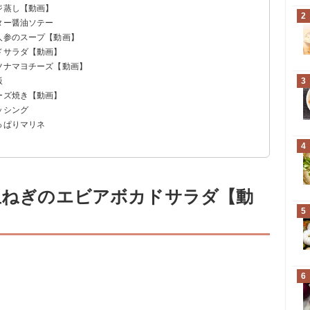
ジ蒸し【動画】
2
ター醤油ソテー
人参のスープ【動画】
ドサラダ【動画】
ツナマヨチーズ【動画】
飯
3
ーズ焼き【動画】
ッシング
っぱりマリネ
！
4
新玉ねぎのエビアボカドサラダ【動
5
6