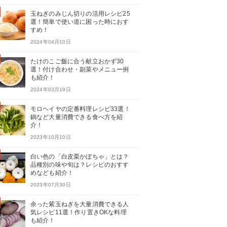
玉ねぎのみじん切りの活用レシピ25
選！簡単で使い道に困った時におす
すめ！
2024年04月10日
たけのこご飯に合う献立おかず30
選！付け合わせ・副菜やメニュー例
も紹介！
2024年03月19日
モロヘイヤの定番料理レシピ33選！
鍋など大量消費できる食べ方を紹
介！
2023年10月10日
白い色の「白皮栗かぼちゃ」とは？
品種別の味や旬は？レシピのおすす
めなども紹介！
2023年07月30日
余った紫玉ねぎを大量消費できる人
気レシピ11選！作り置きOKな料理
も紹介！