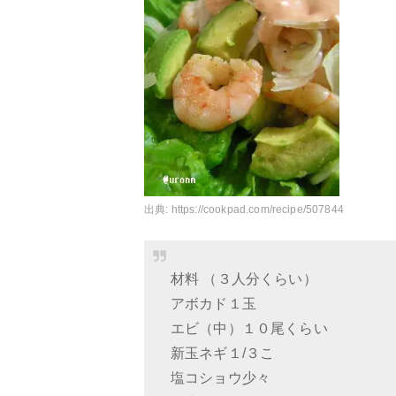
出典:
https://cookpad.com/recipe/507844
材料 （３人分くらい）
アボカド１玉
エビ（中）１０尾くらい
新玉ネギ１/３こ
塩コショウ少々