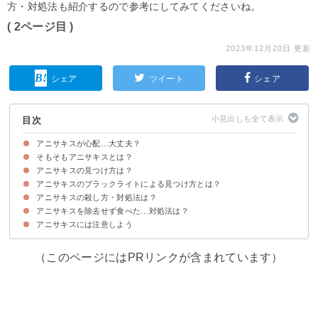
方・対処法も紹介するので参考にしてみてくださいね。
( 2ページ目 )
2023年12月20日 更新
シェア
ツイート
シェア
目次
アニサキスが心配…大丈夫？
そもそもアニサキスとは？
アニサキスの見つけ方は？
魚介類に潜む寄生虫
アニサキスがよく潜む魚一覧
アニサキスのブラックライトによる見つけ方とは？
アニサキスの殺し方・対処法は？
アニサキスを除去せず食べた…対処法は？
①加熱する
②冷凍する
③切る時、食べる前によく見る
④できるだけ鮮度が良いものを選ぶ
⑤生食をしないようにする
⑥なるべく養殖のものを選ぶ
⑦「解凍」と書かれた魚を選ぶ
⑧料理酒やみりんに漬ける
アニサキスには注意しよう
早急に病院に行くのが良い
（このページにはPRリンクが含まれています）