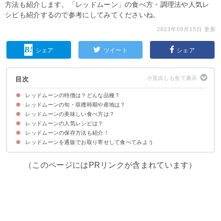
方法も紹介します。「レッドムーン」の食べ方・調理法や人気レ
シピも紹介するので参考にしてみてくださいね。
2023年09月15日 更新
シェア
ツイート
シェア
目次
レッドムーンの特徴は？どんな品種？
レッドムーンの旬・収穫時期や産地は？
レッドムーンは赤色の皮が特徴のじゃがいも
レッドムーンの味わい・食感
レッドムーンの値段・価格
レッドムーンの美味しい食べ方は？
レッドムーンの産地
レッドムーンの旬・収穫時期は7月〜8月ごろ
レッドムーンの人気レシピは？
レッドムーンに合う調理法・料理
レッドムーンの保存方法も紹介！
①レッドムーンのサラダ
②フライ・ド・レッドムーン
③レッドムーンとトマトの牛肉甘辛煮
レッドムーンを通販でお取り寄せして食べてみよう
（このページにはPRリンクが含まれています）