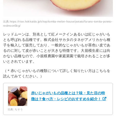
出典:
https://rise.hokkaido.jp/shop/tomita-melon-house/potato/furano-tomita-poteto-
redmoon5kg/
レッドムーンは、別名として紅メークインあるいは紅じゃがいも
とも呼ばれる品種です。株式会社サカタのタネがアメリカから種
子を輸入して販売しており、一般的なじゃがいもが茶色い皮であ
るのに対して皮が赤いことが大きな特徴です。大規模生産には向
かない品種なので、小規模農園や家庭菜園で栽培されることが多
いとされています。
（＊赤いじゃがいもの種類について詳しく知りたい方はこちらを
読んでみてください。）
赤いじゃがいもの品種とは？味・見た目の特
徴は？食べ方・レシピのおすすめを紹介！
出典: ちそう