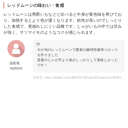
レッドムーンの味わい・食感
レッドムーンは男爵いもなどと比べると中身が黄色味を帯びてお
り、加熱するとより色が濃くなります。粘性が高いのでしっとり
した食感で、煮崩れしにくい品種です。じゃがいもの中では甘み
が強く、サツマイモのようなコクが感じられます。
今が旬のレッドムーンで農家の嫁特性爆弾コロッケ
を作りました
普通のじゃが芋より味がしっかりして美味しかった
淡路島
です！
topfield
引用元: https://twitter.com/dlHZ5k7i0AwpyA2/status/1145891525521338368?s=20