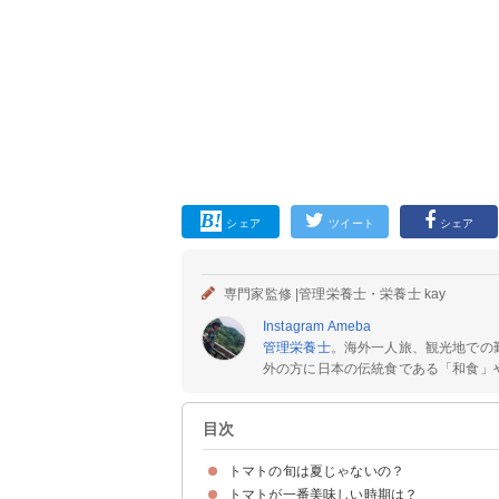
シェア
ツイート
シェア
専門家監修 |
管理栄養士・栄養士 kay
Instagram
Ameba
管理栄養士
。海外一人旅、観光地での
外の方に日本の伝統食である「和食」や
目次
トマトの旬は夏じゃないの？
トマトが一番美味しい時期は？
トマトは夏野菜ではある
旬とされる夏は糖度が上がりにくい