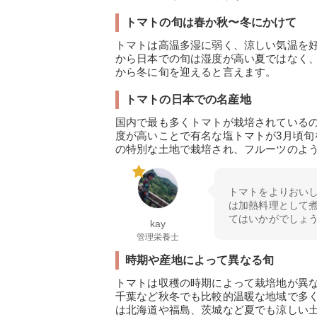
トマトの旬は春か秋〜冬にかけて
トマトは高温多湿に弱く、涼しい気温を
から日本での旬は湿度が高い夏ではなく
から冬に旬を迎えると言えます。
トマトの日本での名産地
国内で最も多くトマトが栽培されているの
度が高いことで有名な塩トマトが3月頃
の特別な土地で栽培され、フルーツのよ
トマトをよりおい
は加熱料理として
てはいかがでしょ
kay
管理栄養士
時期や産地によって異なる旬
トマトは収穫の時期によって栽培地が異な
千葉など秋冬でも比較的温暖な地域で多く
は北海道や福島、茨城など夏でも涼しい