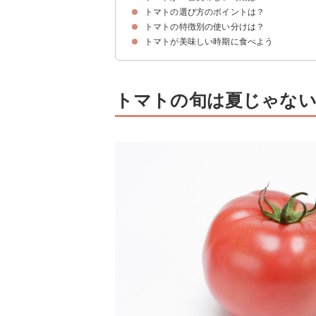
トマトの選び方のポイントは？
トマトの旬は春か秋〜冬にかけて
トマトの日本での名産地
時期や産地によって異なる旬
トマトの特徴別の使い分けは？
①つるっとしたきれいな丸み
②濃く鮮やかな赤色
③ヘタが青々している
④お尻に白い筋がある
⑤ずっしりと重たいものを
トマトが美味しい時期に食べよう
日本のピンク系トマトは生食向き
欧米のトマトは加熱向き
トマトの旬は夏じゃな