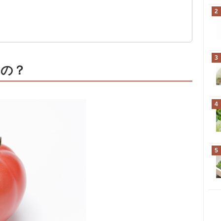
2
3
いの？
4
5