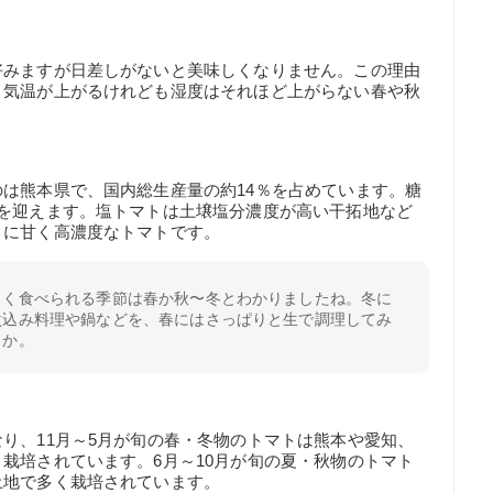
好みますが日差しがないと美味しくなりません。この理由
、気温が上がるけれども湿度はそれほど上がらない春や秋
は熊本県で、国内総生産量の約14％を占めています。糖
旬を迎えます。塩トマトは土壌塩分濃度が高い干拓地など
うに甘く高濃度なトマトです。
しく食べられる季節は春か秋〜冬とわかりましたね。冬に
煮込み料理や鍋などを、春にはさっぱりと生で調理してみ
うか。
り、11月～5月が旬の春・冬物のトマトは熊本や愛知、
栽培されています。6月～10月が旬の夏・秋物のトマト
土地で多く栽培されています。