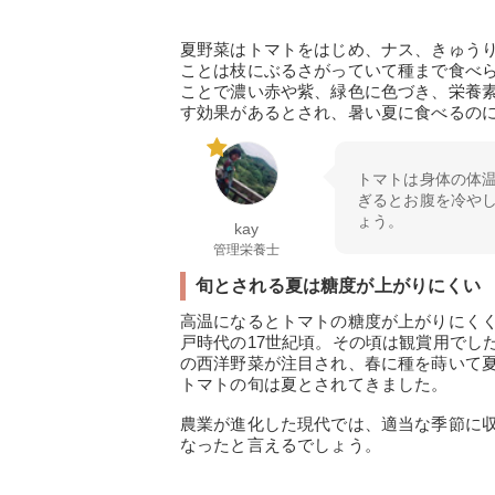
夏野菜はトマトをはじめ、ナス、きゅう
ことは枝にぶるさがっていて種まで食べ
ことで濃い赤や紫、緑色に色づき、栄養
す効果があるとされ、暑い夏に食べるの
トマトは身体の体
ぎるとお腹を冷や
ょう。
kay
管理栄養士
旬とされる夏は糖度が上がりにくい
高温になるとトマトの糖度が上がりにく
戸時代の17世紀頃。その頃は観賞用でし
の西洋野菜が注目され、春に種を蒔いて
トマトの旬は夏とされてきました。
農業が進化した現代では、適当な季節に
なったと言えるでしょう。