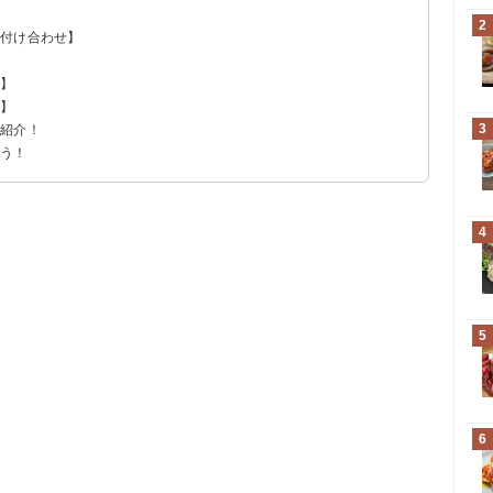
2
・付け合わせ】
物】
類】
3
を紹介！
よう！
4
5
6