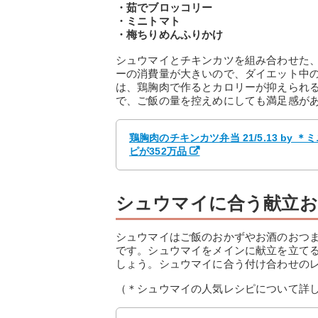
・茹でブロッコリー
・ミニトマト
・梅ちりめんふりかけ
シュウマイとチキンカツを組み合わせた
ーの消費量が大きいので、ダイエット中
は、鶏胸肉で作るとカロリーが抑えられ
で、ご飯の量を控えめにしても満足感が
鶏胸肉のチキンカツ弁当 21/5.13 by
ピが352万品
シュウマイに合う献立お
シュウマイはご飯のおかずやお酒のおつ
です。シュウマイをメインに献立を立て
しょう。シュウマイに合う付け合わせの
（＊シュウマイの人気レシピについて詳