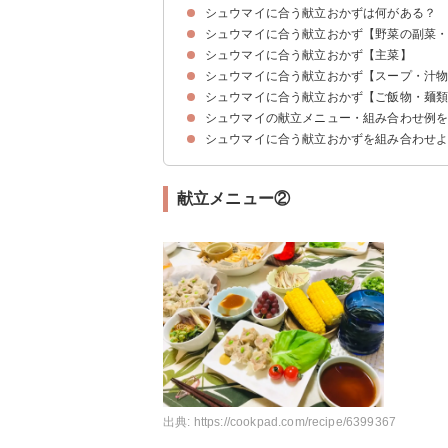
シュウマイに合う献立おかずは何がある？
シュウマイに合う献立おかず【野菜の副菜
シュウマイに合う献立おかず【主菜】
①蒸し野菜
②ほうれん草のお浸し
③青唐辛子とナスの生姜醤油炒め
④もやしの焼きシュウマイ
⑤ナスの中華南蛮漬け
⑥トマトとわかめの中華サラダ
⑦キムチとキュウリの中華風和え物
シュウマイに合う献立おかず【スープ・汁
①えびのチリソース煮
②牛肉の中華炒め
③鶏胸肉とトマトの中華風たまご炒め
④ブロッコリーとたまごの中華炒め
⑤鶏胸肉とキャベツの中華炒め
⑥豚肉とチンゲンサイの中華炒め
⑦小松菜と鮭としめじの中華炒め
シュウマイに合う献立おかず【ご飯物・麺
①豆腐と豆苗の中華スープ
②中華風コーンスープ
③中華風たまごスープ
④小松菜と肉団子のスープ
⑤もずくと豆腐のスープ
⑥キムチとたまごのスープ
シュウマイの献立メニュー・組み合わせ例
①高菜チャーハン
②たまごチャーハン
③コチュチャンチトマト冷やしうどん
④ユッケジャンカルググス
⑤さばのみぞれ冷やしそば
シュウマイに合う献立おかずを組み合わせ
献立メニュー①
献立メニュー②
献立メニュー③
献立メニュー④
献立メニュー②
出典:
https://cookpad.com/recipe/6399367