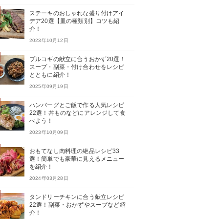
ステーキのおしゃれな盛り付けアイ
デア20選【皿の種類別】コツも紹
介！
2023年10月12日
プルコギの献立に合うおかず20選！
スープ・副菜・付け合わせをレシピ
とともに紹介！
2025年09月19日
ハンバーグとご飯で作る人気レシピ
22選！丼ものなどにアレンジして食
べよう！
2023年10月09日
おもてなし肉料理の絶品レシピ33
選！簡単でも豪華に見えるメニュー
を紹介！
2024年03月28日
タンドリーチキンに合う献立レシピ
22選！副菜・おかずやスープなど紹
介！