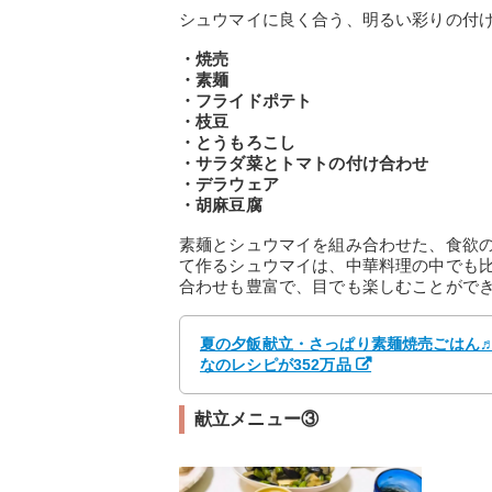
シュウマイに良く合う、明るい彩りの付
・焼売
・素麺
・フライドポテト
・枝豆
・とうもろこし
・サラダ菜とトマトの付け合わせ
・デラウェア
・胡麻豆腐
素麺とシュウマイを組み合わせた、食欲
て作るシュウマイは、中華料理の中でも
合わせも豊富で、目でも楽しむことがで
夏の夕飯献立・さっぱり素麺焼売ごはん♬ b
なのレシピが352万品
献立メニュー③