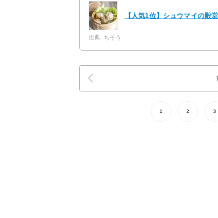
【人気1位】シュウマイの殿堂
出典: ちそう
1
2
3