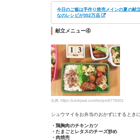
今日のご飯は手作り焼売メインの夏の献立 b
なのレシピが352万品
献立メニュー④
出典:
https://cookpad.com/recipe/6778601
シュウマイをお弁当のおかずにするとき
・鶏胸肉のチキンカツ
・たまごとレタスのチーズ炒め
・肉焼売