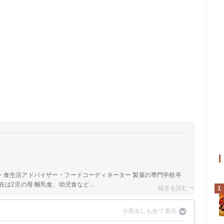
a
・食生活アドバイザー・フードコーディネーター 製菓の専門学校卒
は2児の母 離乳食、幼児食など...
1