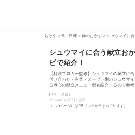
ちそう
>
食・料理
>
肉のおかず
> シュウマイに
シュウマイに合う献立おか
ピで紹介！
【料理ブロガー監修】シュウマイの献立に合
付け合わせ・主菜・スープ＞別のシュウマイ
る点心の献立メニュー例も紹介するので参考
( 7ページ目 )
2024年04月05日 更新
（このページにはPRリンクが含まれています）