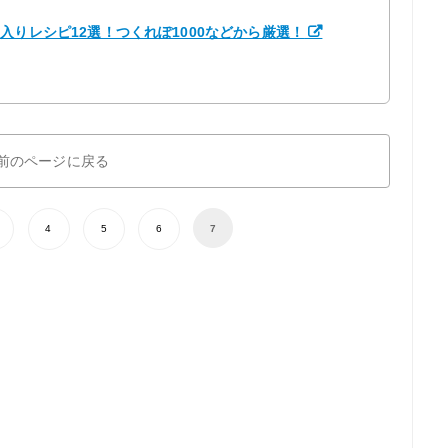
入りレシピ12選！つくれぽ1000などから厳選！
前のページに戻る
4
5
6
7