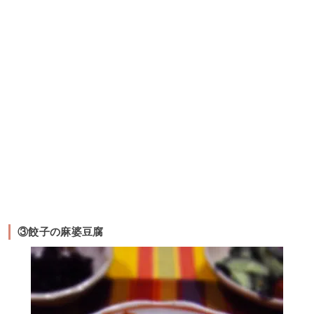
③餃子の麻婆豆腐