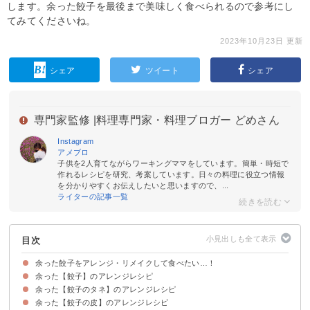
します。余った餃子を最後まで美味しく食べられるので参考にし
てみてくださいね。
2023年10月23日 更新
シェア
ツイート
シェア
専門家監修 |
料理専門家・料理ブロガー どめさん
Instagram
アメブロ
子供を2人育てながらワーキングママをしています。簡単・時短で
作れるレシピを研究、考案しています。日々の料理に役立つ情報
を分かりやすくお伝えしたいと思いますので、...
ライターの記事一覧
目次
余った餃子をアレンジ・リメイクして食べたい…！
余った【餃子】のアレンジレシピ
余った【餃子のタネ】のアレンジレシピ
①餃子のソースマヨ丼
②餃子のお好み焼き
③餃子の麻婆豆腐
④あんかけ餃子
余った【餃子の皮】のアレンジレシピ
①チャーハン
②肉団子と卵のスープ
③コロッケ
④餃子のタネのつくね
⑤餃子のタネのチヂミ