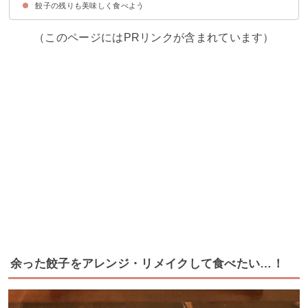
餃子の残りも美味しく食べよう
①餃子の皮のグラタンパイ
②餃子の皮のラザニア
③ツナとじゃがいものチーズ焼き
④餃子の皮のピザ
（このページにはPRリンクが含まれています）
余った餃子をアレンジ・リメイクして食べたい…！