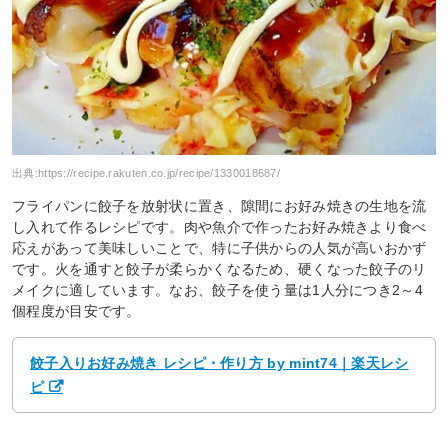
出典:
https://recipe.rakuten.co.jp/recipe/1330018687/
フライパンに餃子を放射状に置き、隙間にお好み焼きの生地を流
し入れて作るレシピです。肉や魚介で作ったお好み焼きより食べ
応えがあって美味しいことで、特に子供からの人気が高いおかず
です。火を通すと餃子が柔らかくなるため、硬くなった餃子のリ
メイクに適しています。なお、餃子を使う量は1人分につき2～4
個程度が目安です。
餃子入りお好み焼き レシピ・作り方 by mint74｜楽天レシ
ピ