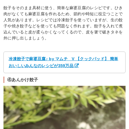
餃子をそのまま具材に使う、簡単な麻婆豆腐のレシピです。ひき
肉がなくても麻婆豆腐を作れるため、節約や時短に役立つことで
人気があります。レシピでは冷凍餃子を使っていますが、生の餃
子や焼き餃子などを使っても問題なく作れます。餃子を入れて煮
込んでいると皮が柔らかくなってくるので、皮を箸で破きタネを
外に押し出しましょう。
冷凍餃子で麻婆豆腐♪ by マムチ V 【クックパッド】 簡単
おいしいみんなのレシピが359万品
④あんかけ餃子