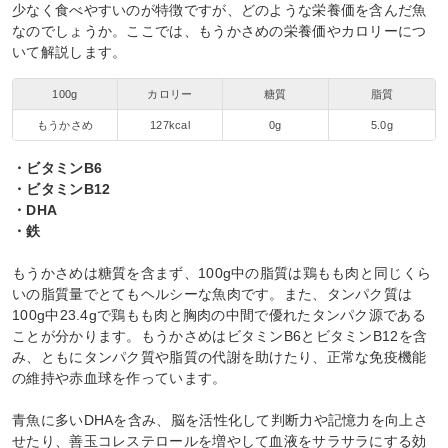
少なく食べやすいのが特徴ですが、どのような栄養価を含んだ魚
なのでしょうか。ここでは、もうかさめの栄養価やカロリーにつ
いて解説します。
100g
カロリー
糖質
脂質
もうかさめ
127kcal
0g
5.0g
・ビタミンB6
・ビタミンB12
・DHA
・鉄
もうかさめは糖質を含まず、100g中の脂質は鶏もも肉と同じくら
いの脂質量でとてもヘルシーな魚肉です。また、タンパク質は
100g中23.4gで鶏もも肉と胸肉の中間で優れたタンパク源である
ことが分かります。もうかさめはビタミンB6とビタミンB12を含
み、ともにタンパク質や脂質の代謝を助けたり、正常な免疫機能
の維持や赤血球を作っています。
青魚に多いDHAを含み、脳を活性化して判断力や記憶力を向上さ
せたり、善玉コレステロールを増やして血液をサラサラにする効