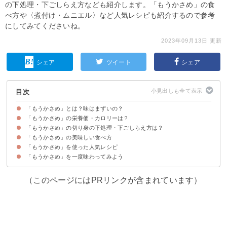
の下処理・下ごしらえ方なども紹介します。「もうかさめ」の食
べ方や〈煮付け・ムニエル〉など人気レシピも紹介するので参考
にしてみてくださいね。
2023年09月13日 更新
シェア
ツイート
シェア
目次
「もうかさめ」とは？味はまずいの？
「もうかさめ」の栄養価・カロリーは？
「もうかさめ」は東北名産の食用サメ
「もうかさめ」の味わいはまずい？美味しい？
「もうかさめ」の旬の時期
「もうかさめ」の切り身の下処理・下ごしらえ方は？
「もうかさめ」の美味しい食べ方
「もうかさめ」を使った人気レシピ
「もうかさめ」は身以外に心臓・皮も食べられる
「もうかさめ」に合う調理法・料理
「もうかさめ」を一度味わってみよう
①もうかさめの唐揚げ
②もうかさめの煮付け
③もうかさめのムニエル
（このページにはPRリンクが含まれています）