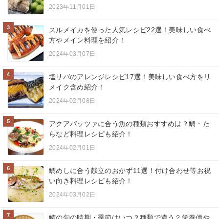
2023年11月01日
3
スルメイカを使った人気レシピ22選！美味しい食べ
方やメイン料理を紹介！
2024年03月07日
4
塩サバのアレンジレシピ17選！美味しい食べ方をリ
メイク含め紹介！
2024年02月08日
5
アクアパッツァに合う魚の種類おすすめは？鯛・た
らなど料理レシピも紹介！
2024年02月01日
6
鯛めしに合う献立のおかず11選！付け合わせ等お祝
い向き料理レシピも紹介！
2024年03月02日
7
鯖の旬の時期・季節はいつ？種類で違う？栄養価や