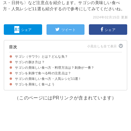
ス・日持ち〉など注意点を紹介します。サゴシの美味しい食べ
方・人気レシピ11選も紹介するので参考にしてみてくださいね。
2024年02月15日 更新
シェア
ツイート
シェア
目次
サゴシ（サワラ）とは？どんな魚？
サゴシの捌き方は？
サゴシとサワラの違い
サゴシの旬の時期は秋〜冬
サゴシの美味しい食べ方・料理方法は？刺身が一番？
サゴシを刺身で食べる時の注意点は？
サゴシの食べ方は生刺身や炙りがおすすめ
刺身以外でサゴシに合う調理法・料理
サゴシの美味しい食べ方・人気レシピ11選！
①新鮮なサゴシを選ぶ
②釣った場合はすぐに血抜き・内臓を取り除いて臭みを防ぐ
③冷蔵保存した場合は1〜3日以内に食べ切る
④アニサキス対策を忘れない
サゴシを美味しく食べよう
①シンプルなサゴシの塩焼き
②サゴシの竜田揚げ
③サゴシのムニエル
④サゴシの洋風天ぷら
⑤サゴシの煮付け
⑥サゴシのフライ
⑦サゴシの西京味噌焼き
⑧サゴシの照り焼き
⑨サゴシの幽庵焼き
⑩昆布締め
⑪サゴシのピカタ
（このページにはPRリンクが含まれています）