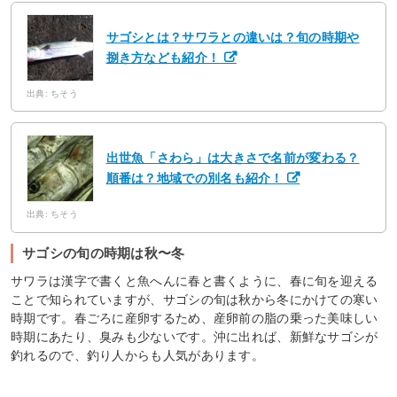
サゴシとは？サワラとの違いは？旬の時期や
捌き方なども紹介！
出典: ちそう
出世魚「さわら」は大きさで名前が変わる？
順番は？地域での別名も紹介！
出典: ちそう
サゴシの旬の時期は秋〜冬
サワラは漢字で書くと魚へんに春と書くように、春に旬を迎える
ことで知られていますが、サゴシの旬は秋から冬にかけての寒い
時期です。春ごろに産卵するため、産卵前の脂の乗った美味しい
時期にあたり、臭みも少ないです。沖に出れば、新鮮なサゴシが
釣れるので、釣り人からも人気があります。