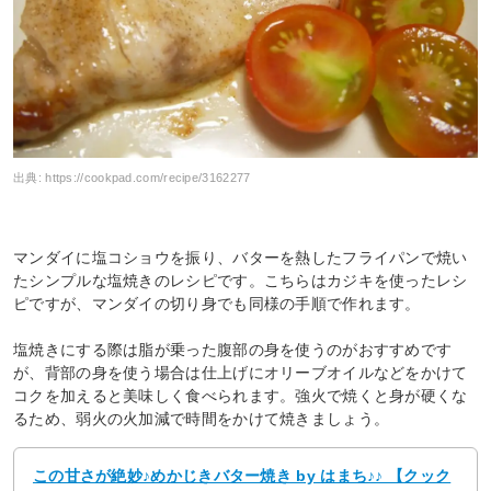
出典:
https://cookpad.com/recipe/3162277
マンダイに塩コショウを振り、バターを熱したフライパンで焼い
たシンプルな塩焼きのレシピです。こちらはカジキを使ったレシ
ピですが、マンダイの切り身でも同様の手順で作れます。
塩焼きにする際は脂が乗った腹部の身を使うのがおすすめです
が、背部の身を使う場合は仕上げにオリーブオイルなどをかけて
コクを加えると美味しく食べられます。強火で焼くと身が硬くな
るため、弱火の火加減で時間をかけて焼きましょう。
この甘さが絶妙♪めかじきバター焼き by はまち♪♪ 【クック