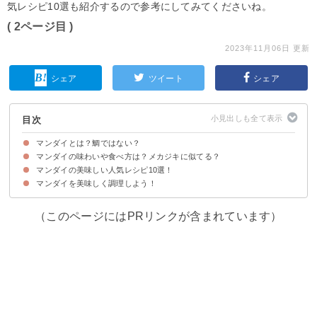
気レシピ10選も紹介するので参考にしてみてくださいね。
( 2ページ目 )
2023年11月06日 更新
シェア
ツイート
シェア
目次
マンダイとは？鯛ではない？
マンダイの味わいや食べ方は？メカジキに似てる？
マンダイの名前の由来と別名
マンダイの生態・見た目・値段など特徴
マンダイの旬の時期と栄養価
マンダイの美味しい人気レシピ10選！
マンダイの味わいはマグロやメカジキに似ている！
マンダイの食べ方は刺身〜煮付けまで様々
マンダイを美味しく調理しよう！
①塩焼き
②切り身で作る炒め物
③ホイル焼き
④フライ
⑤ムニエル
⑥煮付け
⑦たらこマヨネーズ焼き
⑧竜田揚げ
⑨照り焼き
➉ステーキ
（このページにはPRリンクが含まれています）