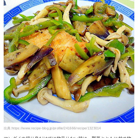
出典:
https://www.recipe-blog.jp/profile/241666/recipe/1323014