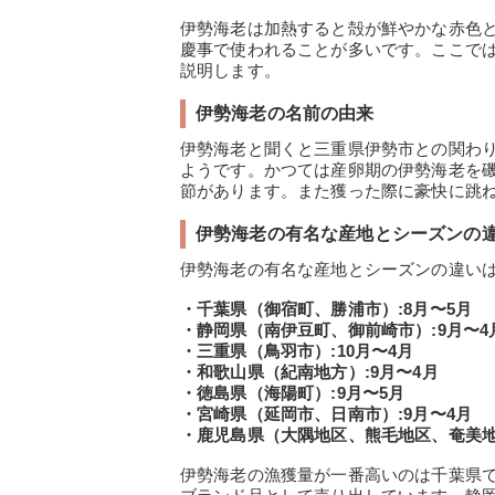
伊勢海老は加熱すると殻が鮮やかな赤色
慶事で使われることが多いです。ここで
説明します。
伊勢海老の名前の由来
伊勢海老と聞くと三重県伊勢市との関わ
ようです。かつては産卵期の伊勢海老を
節があります。また獲った際に豪快に跳
伊勢海老の有名な産地とシーズンの
伊勢海老の有名な産地とシーズンの違い
・千葉県（御宿町、勝浦市）:8月〜5月
・静岡県（南伊豆町、御前崎市）:9月〜4
・三重県（鳥羽市）:10月〜4月
・和歌山県（紀南地方）:9月〜4月
・徳島県（海陽町）:9月〜5月
・宮崎県（延岡市、日南市）:9月〜4月
・鹿児島県（大隅地区、熊毛地区、奄美地区
伊勢海老の漁獲量が一番高いのは千葉県