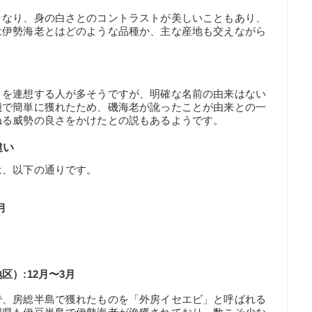
となり、身の白さとのコントラストが美しいこともあり、
は伊勢海老とはどのような品種か、主な産地も交えながら
りを連想する人が多そうですが、明確な名前の由来はない
磯で簡単に獲れたため、磯海老が訛ったことが由来との一
ねる威勢の良さをかけたとの説もあるようです。
違い
は、以下の通りです。
月
）:12月〜3月
で、房総半島で獲れたものを「外房イセエビ」と呼ばれる