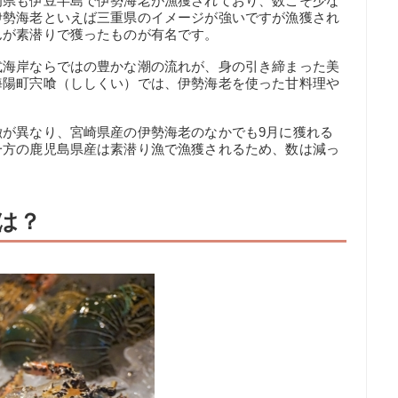
岡県も伊豆半島で伊勢海老が漁獲されており、数こそ少な
伊勢海老といえば三重県のイメージが強いですが漁獲され
んが素潜りで獲ったものが有名です。
式海岸ならではの豊かな潮の流れが、身の引き締まった美
海陽町宍喰（ししくい）では、伊勢海老を使った甘料理や
徴が異なり、宮崎県産の伊勢海老のなかでも9月に獲れる
一方の鹿児島県産は素潜り漁で漁獲されるため、数は減っ
は？