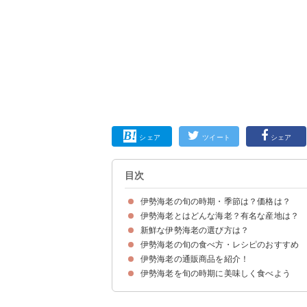
シェア
ツイート
シェア
目次
伊勢海老の旬の時期・季節は？価格は？
伊勢海老とはどんな海老？有名な産地は？
伊勢海老の旬の時期は11月〜翌年3月頃
伊勢海老の価格の相場は1kgあたり約2万円
新鮮な伊勢海老の選び方は？
伊勢海老の名前の由来
伊勢海老の有名な産地とシーズンの違い
伊勢海老の旬の食べ方・レシピのおすすめ
伊勢海老の通販商品を紹介！
①伊勢海老の刺身
②伊勢海老の炊き込みご飯
③伊勢海老のマヨネーズ焼き
④伊勢海老の味噌汁
伊勢海老を旬の時期に美味しく食べよう
①活伊勢海老【300g~400gサイズ 1kg】（11,6
②伊勢海老２匹入約600g～800g（8,960円）