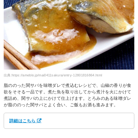
出典:
https://ameblo.jp/mai0411sakura/entry-12801816864.html
脂ののった関サバを味噌ダレで煮込むレシピで、山椒の香りが食
欲をそそる一品です。煮た魚を取り出してから煮汁を火にかけて
煮詰め、関サバの上にかけて仕上げます。とろみのある味噌ダレ
が脂ののった関サバとよく合い、ご飯もお酒も進みます。
詳細はこちら