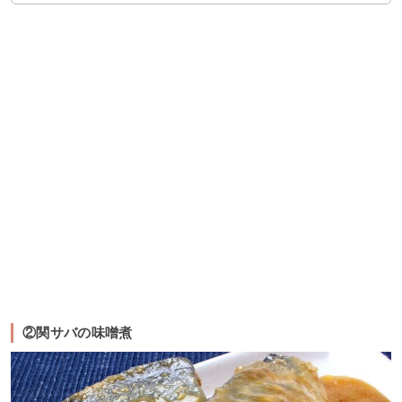
②関サバの味噌煮