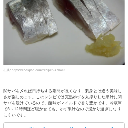
出典:
https://cookpad.com/recipe/2470413
関サバを〆れば日持ちする期間が長くなり、刺身とは違う美味し
さが楽しめます。このレシピでは完熟ゆずを丸搾りした果汁に関
サバを浸けているので、酸味がマイルドで香り豊かです。冷蔵庫
で3～12時間ほど寝かせても、ゆず果汁なので浸かり過ぎになり
にくいです。