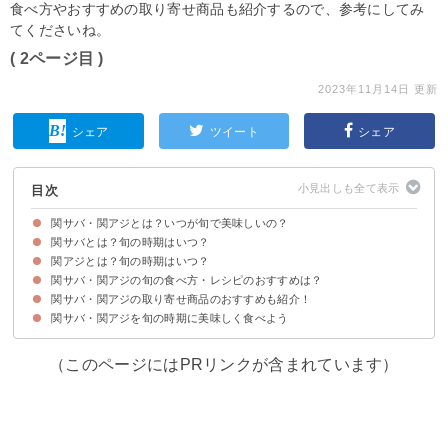
食べ方やおすすめの取り寄せ商品も紹介するので、参考にしてみ
てくださいね。
( 2ページ目 )
2023年11月14日 更新
シェア
ツイート
シェア
目次
関サバ・関アジとは？いつが旬で美味しいの？
関サバとは？旬の時期はいつ？
関アジとは？旬の時期はいつ？
関サバの生態や味わいの特徴
関サバの旬の時期・シーズンは10〜翌年3月
関サバの値段
関サバ・関アジの旬の食べ方・レシピのおすすめは？
関アジの生態や味わいの特徴
関アジの旬の時期・シーズンは3月から10月
関アジの値段
関サバ・関アジの取り寄せ商品のおすすめも紹介！
①関アジの刺身
②関サバの味噌煮
③〆サバ
関サバ・関アジを旬の時期に美味しく食べよう
関サバ｜大分 関サバ りゅうきゅう 1袋80g×5人前（7,400円）
関アジ｜一本釣り活け締め 関アジ 400g×2尾（7,000円）
（このページにはPRリンクが含まれています）