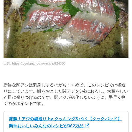
出典:
https://cookpad.com/recipe/824306
新鮮な関アジは刺身にするのがおすすめで、このレシピでは姿造
りにしています。鱗をおとした関アジを3枚におろし、大葉をしい
た皿に盛りつけるのです。関アジが劣化しないように、手早く捌
くのがポイントです。
海鮮！アジの姿造り by クッキングSパパ 【クックパッド】
簡単おいしいみんなのレシピが362万品