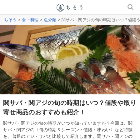
ちそう
>
食・料理
>
魚介類
> 関サバ・関アジの旬の時期はいつ？値段
関サバ・関アジの旬の時期はいつ？値段や取り
寄せ商品のおすすめも紹介！
関サバ・関アジの旬の時期がいつか知っていますか？今回は、関
サバ・関アジの〈旬の時期＆シーズン・値段・味わい〉など特徴
を、普通のアジ・サバと比較して紹介します。関サバ・関アジの