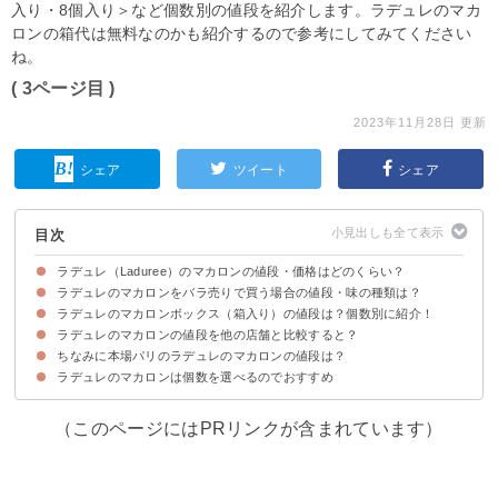
入り・8個入り＞など個数別の値段を紹介します。ラデュレのマカ
ロンの箱代は無料なのかも紹介するので参考にしてみてください
ね。
( 3ページ目 )
2023年11月28日 更新
シェア
ツイート
シェア
目次
ラデュレ（Laduree）のマカロンの値段・価格はどのくらい？
ラデュレのマカロンをバラ売りで買う場合の値段・味の種類は？
ラデュレのマカロンボックス（箱入り）の値段は？個数別に紹介！
ラデュレのマカロンの値段は1個303円（税込）
ラデュレのマカロンの箱は無料でつけてもらえる
ラデュレのマカロンの値段を他の店舗と比較すると？
①1個入りボックス
②2個入りボックス
③4個入りボックス
④6個入りボックス
⑤8個入りボックス
⑥12個入りボックス
⑦クリスタルボックス
ちなみに本場パリのラデュレのマカロンの値段は？
ラデュレのマカロンは個数を選べるのでおすすめ
パリのラデュレのマカロンの値段は2.2ユーロ程度（285円）
（このページにはPRリンクが含まれています）