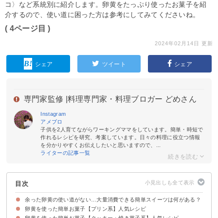
コ〉など系統別に紹介します。卵黄をたっぷり使ったお菓子を紹
介するので、使い道に困った方は参考にしてみてくださいね。
( 4ページ目 )
2024年02月14日 更新
シェア
ツイート
シェア
専門家監修 |
料理専門家・料理ブロガー どめさん
Instagram
アメブロ
子供を2人育てながらワーキングママをしています。簡単・時短で
作れるレシピを研究、考案しています。日々の料理に役立つ情報
を分かりやすくお伝えしたいと思いますので、...
ライターの記事一覧
目次
余った卵黄の使い道がない…大量消費できる簡単スイーツは何がある？
卵黄を使った簡単お菓子【プリン系】人気レシピ
卵黄を使った簡単お菓子【クッキー・焼き菓子系】人気レシピ
①プロの味わいのプリン【卵黄4個】
②冷やすだけで作れるチョコプリン【卵黄2個】
③かぼちゃプリン【卵黄3個】
④砂糖をまぶして仕上げるクレームブリュレ【卵黄2個】
⑤フライパンとレンジで作るカスタードプリン【卵黄1個】