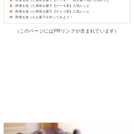
卵黄を使った簡単お菓子【ケーキ系】人気レシピ
①強力粉で作るクッキー【卵黄2個】
②材料4つのみで作るアメリカンクッキー【卵黄2個】
③シュークリーム【卵黄2個】
④バターなしで作るヘルシーな卵ボーロ【卵黄2個】
⑤黄身で艶出しして仕上げるスイートポテト【卵黄2個】
⑥スコーン【卵黄1個】
卵黄を使った簡単お菓子【チョコ系】人気レシピ
①パウンドケーキ【卵黄4個】
②モンブラン【卵黄2個】
③卵黄をたっぷり使ったカップケーキ【卵黄25個】
卵黄を使ったお菓子を作ってみよう！
①バレンタインにおすすめのガトーショコラ【卵黄2個】
②チョコアイス【卵黄5個】
③チョコレートタルト【卵黄2個】
（このページにはPRリンクが含まれています）