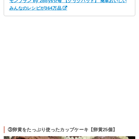
モンブラン by 2boys☆母 【クックパッド】 簡単おいしい
みんなのレシピが364万品
③卵黄をたっぷり使ったカップケーキ【卵黄25個】