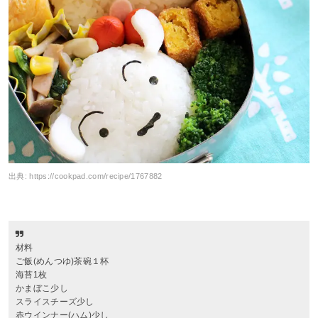
出典:
https://cookpad.com/recipe/1767882
材料
ご飯(めんつゆ)茶碗１杯
海苔1枚
かまぼこ少し
スライスチーズ少し
赤ウインナー(ハム)少し