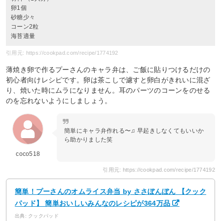
卵1個
砂糖少々
コーン2粒
海苔適量
引用元: https://cookpad.com/recipe/1774192
薄焼き卵で作るプーさんのキャラ弁は、ご飯に貼りつけるだけの
初心者向けレシピです。卵は茶こしで濾すと卵白がきれいに混ざ
り、焼いた時にムラになりません。耳のパーツのコーンをのせる
のを忘れないようにしましょう。
簡単にキャラ弁作れる〜♫ 早起きしなくてもいいか
ら助かりました笑
coco518
引用元: https://cookpad.com/recipe/1774192
簡単！プーさんのオムライス弁当 by ささぼんぼん 【クック
パッド】 簡単おいしいみんなのレシピが364万品
出典: クックパッド