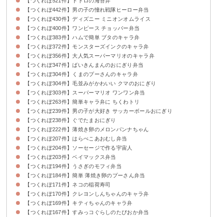
【つくれぽ521件】トトロの海苔弁
【つくれぽ442件】男の子の憧れ戦隊ヒーロー弁当
【つくれぽ430件】ディズニー ミニオンオムライス
【つくれぽ400件】ワンピース チョッパー弁当
【つくれぽ383件】ハムで簡単 ブタのキャラ弁
【つくれぽ372件】モンスターズインクのキャラ弁
【つくれぽ356件】大人気スーパーマリオのキャラ弁
【つくれぽ347件】ばいきんまんのおにぎり弁当
【つくれぽ304件】くまのプーさんのキャラ弁
【つくれぽ304件】毛並みがかわいい クマのおにぎり
【つくれぽ303件】スーパーマリオ ワンワン弁当
【つくれぽ263件】簡単キャラ弁に ちくわトリ
【つくれぽ239件】男の子が大好き サッカーボールおにぎり
【つくれぽ238件】ぐでたまおにぎり
【つくれぽ222件】薄焼き卵のメロンパンナちゃん
【つくれぽ207件】はらぺこあおむし弁当
【つくれぽ204件】ソーセージで作る宇宙人
【つくれぽ203件】ベイマックス弁当
【つくれぽ194件】うさぎのモフィ弁当
【つくれぽ184件】簡単 薄焼き卵のプーさん弁当
【つくれぽ171件】ネコの稲荷寿司
【つくれぽ170件】クレヨンしんちゃんのキャラ弁
【つくれぽ169件】キティちゃんのキャラ弁
【つくれぽ167件】すみっコぐらしのたぴおか弁当