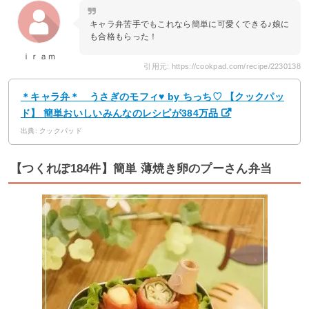
キャラ弁苦手でもこれなら簡単に可愛くできる♪娘に
も合格もらった！
ｉｒａｍ
引用元: https://cookpad.com/recipe/2230138
＊キャラ弁＊ うさぎのモフィ♥ by ちっち♡ 【クックパッ
ド】 簡単おいしいみんなのレシピが384万品
出典: クックパッド
【つくれぽ184件】簡単 薄焼き卵のプーさん弁当