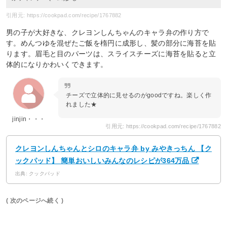
引用元: https://cookpad.com/recipe/1767882
男の子が大好きな、クレヨンしんちゃんのキャラ弁の作り方で
す。めんつゆを混ぜたご飯を楕円に成形し、髪の部分に海苔を貼
ります。眉毛と目のパーツは、スライスチーズに海苔を貼ると立
体的になりかわいくできます。
チーズで立体的に見せるのがgoodですね。楽しく作
れました★
jinjin・・・
引用元: https://cookpad.com/recipe/1767882
クレヨンしんちゃんとシロのキャラ弁 by みやきっちん 【ク
ックパッド】 簡単おいしいみんなのレシピが364万品
出典: クックパッド
( 次のページへ続く )