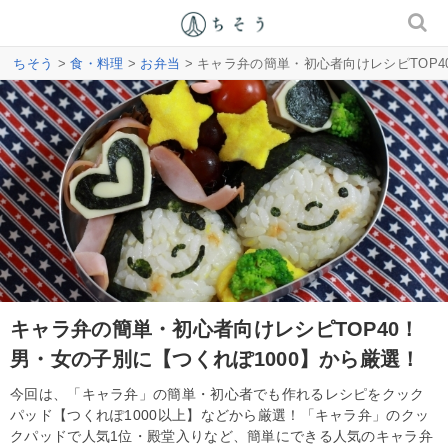
ちそう
>
食・料理
>
お弁当
> キャラ弁の簡単・初心者向けレシピTOP4
キャラ弁の簡単・初心者向けレシピTOP40！
男・女の子別に【つくれぽ1000】から厳選！
今回は、「キャラ弁」の簡単・初心者でも作れるレシピをクック
パッド【つくれぽ1000以上】などから厳選！「キャラ弁」のクッ
クパッドで人気1位・殿堂入りなど、簡単にできる人気のキャラ弁