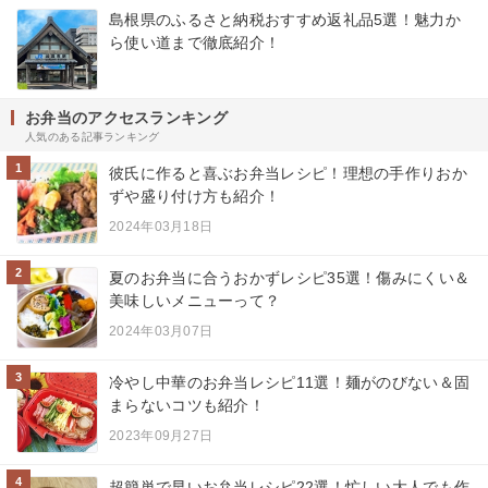
島根県のふるさと納税おすすめ返礼品5選！魅力か
ら使い道まで徹底紹介！
お弁当のアクセスランキング
人気のある記事ランキング
1
彼氏に作ると喜ぶお弁当レシピ！理想の手作りおか
ずや盛り付け方も紹介！
2024年03月18日
2
夏のお弁当に合うおかずレシピ35選！傷みにくい＆
美味しいメニューって？
2024年03月07日
3
冷やし中華のお弁当レシピ11選！麺がのびない＆固
まらないコツも紹介！
2023年09月27日
4
超簡単で早いお弁当レシピ22選！忙しい大人でも作