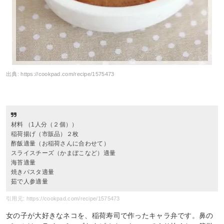
出典:
https://cookpad.com/recipe/1575473
材料 （1人分（２個））
稲荷揚げ（市販品）２枚
酢飯適量（お稲荷さんに合わせて）
スライスチーズ（かまぼこなど）適量
海苔適量
焼きパスタ適量
茹で人参適量
引用元: https://cookpad.com/recipe/1575473
女の子が大好きなネコを、稲荷寿司で作ったキャラ弁です。鼻の