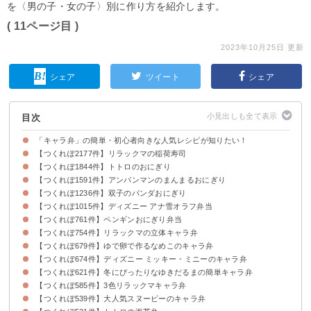
を〈男の子・女の子〉別に作り方を紹介します。
( 11ページ目 )
2023年10月25日 更新
シェア
ツイート
シェア
目次
「キャラ弁」の簡単・初心者向きな人気レシピが知りたい！
【つくれぽ2177件】リラックマの稲荷寿司
【つくれぽ1844件】トトロのおにぎり
【つくれぽ1591件】アンパンマンのまんまるおにぎり
【つくれぽ1236件】双子のパンダおにぎり
【つくれぽ1015件】ディズニー アナ雪オラフ弁当
【つくれぽ761件】ペンギンおにぎり弁当
【つくれぽ754件】リラックマの立体キャラ弁
【つくれぽ679件】ゆで卵で作るなめこのキャラ弁
【つくれぽ674件】ディズニー ミッキー・ミニーのキャラ弁
【つくれぽ621件】冬にぴったりなゆきだるまの簡単キャラ弁
【つくれぽ585件】3色リラックマキャラ弁
【つくれぽ539件】大人気スヌーピーのキャラ弁