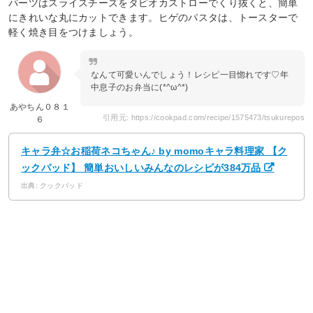
パーツはスライスチーズをタピオカストローでくり抜くと、簡単
にきれいな丸にカットできます。ヒゲのパスタは、トースターで
軽く焼き目をつけましょう。
なんて可愛いんでしょう！レシピ一目惚れです♡年
中息子のお弁当に(*^ω^*)
あやちん０８１
引用元: https://cookpad.com/recipe/1575473/tsukurepos
６
キャラ弁☆お稲荷ネコちゃん♪ by momoキャラ料理家 【ク
ックパッド】 簡単おいしいみんなのレシピが384万品
出典: クックパッド