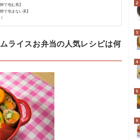
2
【卵で包む系】
【卵で包まない系】
弁当
う！
3
ムライスお弁当の人気レシピは何
4
5
6