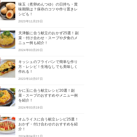
味玉（煮卵めんつゆ）の日持ち・賞
味期限は？保存のコツや作り置きレ
シピも！
2023年11月23日
天津飯に合う献立のおかず25選！副
菜・付け合わせ・スープや夕食のメ
ニュー例も紹介！
2024年03月20日
キッシュのフライパンで簡単な作り
方・レシピ！生地なしでも美味しく
作れる！
2023年10月07日
かに玉に合う献立レシピ20選！副
菜・スープのおすすめやメニュー例
を紹介！
2024年03月19日
オムライスに合う献立レシピ25選！
おかず・付け合わせのおすすめを紹
介！
2024年04月11日