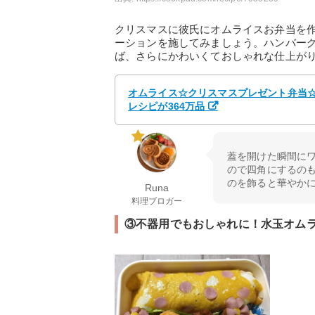
クリスマスに彼氏にオムライスお弁当を
ーションを施してみましょう。ハンバー
ば、さらにかわいくておしゃれな仕上が
オムライス☆クリスマスプレゼント弁当☆ 
レシピが364万品
蓋を開けた瞬間にワ
ので四角にするのも
のを飾ると華やか
Runa
料理ブロガー
③不器用でもおしゃれに！水玉オム