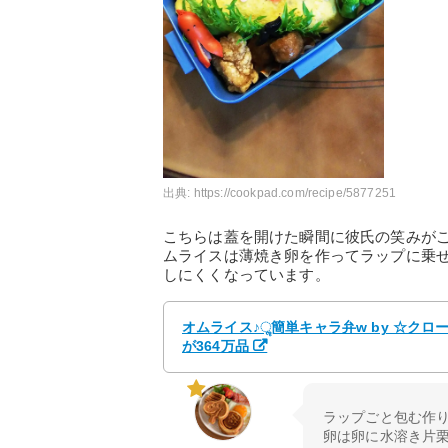
出典:
https://cookpad.com/recipe/5877251
こちらは蓋を開けた瞬間に彼氏の笑みが
ムライスは薄焼き卵を作ってラップに乗
しにくくなっています。
オムライス♪ૢ簡単キャラ弁w by ☆クロ
が364万品
ラップごと包む作り
卵は卵に水溶き片栗