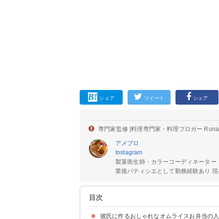
シェア
ツイート
シェア
専門家監修 |
料理専門家・料理ブロガー Run
アメブロ
Instagram
製菓衛生師・カラーコーディネーター
業後パティシエとして勤務経験あり 現在
目次
彼氏に作るおしゃれなオムライスお弁当の