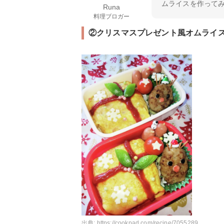
ムライスを作って
Runa
料理ブロガー
②クリスマスプレゼント風オムライ
出典:
https://cookpad.com/recipe/7055289