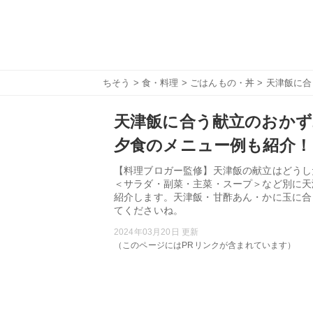
ちそう
>
食・料理
>
ごはんもの・丼
> 天津飯に
天津飯に合う献立のおかず
夕食のメニュー例も紹介！
【料理ブロガー監修】天津飯の献立はどうし
＜サラダ・副菜・主菜・スープ＞など別に天
紹介します。天津飯・甘酢あん・かに玉に合
てくださいね。
2024年03月20日 更新
（このページにはPRリンクが含まれています）