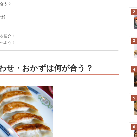
が合う？
】
2
わせ】
】
例を紹介！
3
食べよう！
わせ・おかずは何が合う？
4
5
6