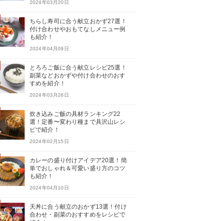
2024年03月20日
ちらし寿司に合う献立おかず27選！
付け合わせやおもてなしメニュー例
も紹介！
2024年04月09日
とろろご飯に合う献立レシピ25選！
副菜などおかずや付け合わせのおす
すめを紹介！
2024年03月26日
炊き込みご飯の具材ランキング22
選！定番〜変わり種まで具沢山レシ
ピで紹介！
2024年02月15日
カレーの盛り付けアイデア20選！簡
単でおしゃれ＆可愛い盛り方のコツ
も紹介！
2024年04月10日
天丼に合う献立のおかず13選！付け
合わせ・副菜のおすすめをレシピで