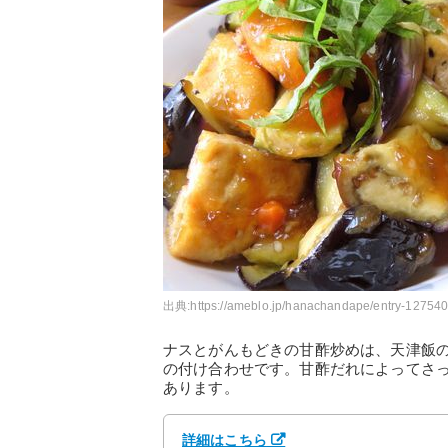
出典:
https://ameblo.jp/hanachandape/entry-12754
ナスとがんもどきの甘酢炒めは、天津飯
の付け合わせです。甘酢だれによってさ
あります。
詳細はこちら