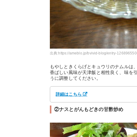
出典:
https://ameblo.jp/bvivid-blog/entry-126896550
もやしときくらげとキュウリのナムルは
香ばしい風味が天津飯と相性良く、味を
うに調整してください。
詳細はこちら
②ナスとがんもどきの甘酢炒め