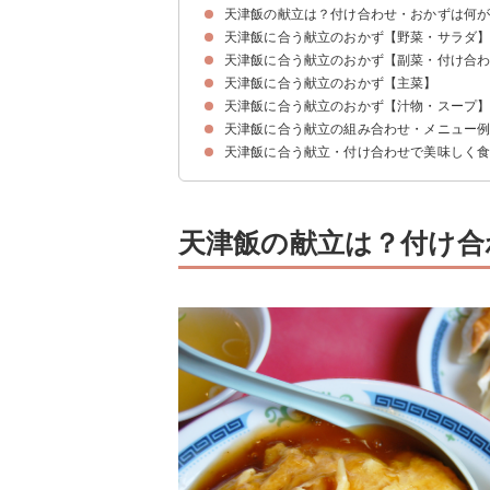
天津飯の献立は？付け合わせ・おかずは何
天津飯に合う献立のおかず【野菜・サラダ
天津飯に合う献立のおかず【副菜・付け合
①もやしときくらげとキュウリのナムル
②ナスとがんもどきの甘酢炒め
③切り干し大根とツナの中華サラダ
④春雨と小松菜の中華炒め
⑤ズッキーニとトマトの中華サラダ
⑥ほうれん草と舞茸の中華炒め
天津飯に合う献立のおかず【主菜】
①ホタテとエビのバター醤油炒め
②シュウマイ
③タコとトマトのカルパッチョ
④牛肉と空芯菜のポン酢炒め
⑤棒餃子
⑥もやしと牛肉の中華炒め
天津飯に合う献立のおかず【汁物・スープ
①油淋鶏
②エビと野菜のチリソース
③中華風スペアリブ
④肉団子の甘酢あんかけ
⑤鮭と白菜の中華炒め煮
⑥中華風豆腐ハンバーグ
⑦酢豚
天津飯に合う献立の組み合わせ・メニュー
①わかめと春雨の中華スープ
②大根のポタージュ
③肉団子入り春雨スープ
④サンラータン
⑤中華風コーンスープ
⑥なめこおろしと豆腐の味噌汁
天津飯に合う献立・付け合わせで美味しく
献立メニュー例①
献立メニュー例②
献立メニュー例③
天津飯の献立は？付け合