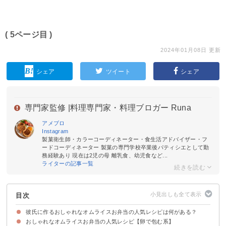
( 5ページ目 )
2024年01月08日 更新
シェア
ツイート
シェア
専門家監修 |
料理専門家・料理ブロガー Runa
アメブロ
Instagram
製菓衛生師・カラーコーディネーター・食生活アドバイザー・フ
ードコーディネーター 製菓の専門学校卒業後パティシエとして勤
務経験あり 現在は2児の母 離乳食、幼児食など...
ライターの記事一覧
目次
彼氏に作るおしゃれなオムライスお弁当の人気レシピは何がある？
おしゃれなオムライスお弁当の人気レシピ【卵で包む系】