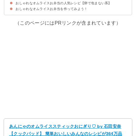
おしゃれなオムライスお弁当の人気レシピ【卵で包まない系】
①オムライスで作る！かわいいキャラ弁
②クリスマスプレゼント風オムライスお弁当
③不器用でもおしゃれに！水玉オムライスお弁当
④愛情いっぱいオムライスお弁当
⑤ラップで包むだけ！手まりオムライスお弁当
⑥おしゃれな編み込みオムライスお弁当
⑦華やかな見た目に！あみあみオムライスお弁当
⑧ハートのオムライスお弁当
⑨レトルトのミートソースで！簡単オムライスお弁当
⑩ハートケチャップソースのオムライスお弁当
⑪ハロウィン風オムライスおにぎりお弁当
⑫海苔でおしゃれに！水玉オムライスお弁当
⑬ケチャップトマトのオムライスお弁当
おしゃれなオムライスお弁当を作ってみよう！
①簡単水玉オムライスお弁当
②くまさんのオムライスお弁当
③チーズインオムライスお弁当
④ハートがいっぱいのオムライスお弁当
⑤オムライススティックおにぎり
⑥うずらの卵のオムライスお弁当
⑦簡単でも本格派！オムライスお弁当
⑧薄焼き卵を乗せるだけ！簡単オムライスお弁当
（このページにはPRリンクが含まれています）
あんにゃのオムライススティックおにぎり♡ by 石田安奈
【クックパッド】 簡単おいしいみんなのレシピが364万品