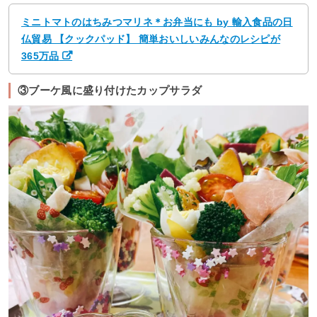
ミニトマトのはちみつマリネ＊お弁当にも by 輸入食品の日
仏貿易 【クックパッド】 簡単おいしいみんなのレシピが
365万品
③ブーケ風に盛り付けたカップサラダ