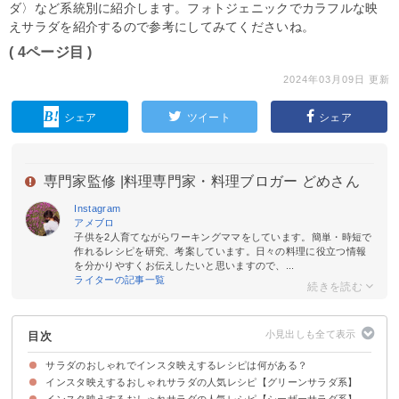
ダ〉など系統別に紹介します。フォトジェニックでカラフルな映
えサラダを紹介するので参考にしてみてくださいね。
( 4ページ目 )
2024年03月09日 更新
シェア
ツイート
シェア
専門家監修 |
料理専門家・料理ブロガー どめさん
Instagram
アメブロ
子供を2人育てながらワーキングママをしています。簡単・時短で
作れるレシピを研究、考案しています。日々の料理に役立つ情報
を分かりやすくお伝えしたいと思いますので、...
ライターの記事一覧
目次
サラダのおしゃれでインスタ映えするレシピは何がある？
インスタ映えするおしゃれサラダの人気レシピ【グリーンサラダ系】
インスタ映えするおしゃれサラダの人気レシピ【シーザーサラダ系】
①フォトジェニックなリースサラダ
②彩り綺麗なグリーンサラダ
③色爽やかなグリーンサラダ
④カラフルな野菜サラダ
⑤フォトジェニックなキャンドルリースサラダ
⑥生マッシュルームのサラダ
⑦フルーツのグリーンサラダ
⑧インパクトのあるグリーンサラダ
⑨おしゃれなイチジクと生ハムのサラダ
⑩簡単でおしゃれなサラダ