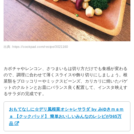
出典:
https://cookpad.com/recipe/3021160
カボチャやレンコン、さつまいもは切り方だけでも食感が変わる
ので、調理に合わせて薄くスライスや飾り切りにしましょう。根
菜類をブロッコリーやミックスビーンズ、カリカリに焼いたバゲ
ットのクルトンとお皿にバランス良く配置して、インスタ映えす
るサラダの完成です。
おもてなしに☆デリ風根菜オシャレサラダ by みゆきｍａｍ
ａ 【クックパッド】 簡単おいしいみんなのレシピが365万
品