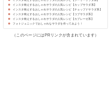
インスタ映えするおしゃれサラダの人気レシピ【カップサラダ系】
①シンプルでおしゃれなシーザーサラダ
②インパクトのあるフォトジェニックなサラダ
③レモンとハーブチキンのシーザーサラダ
④見た目も美しいシーザーサラダ
⑤簡単でおしゃれな根菜のシーザーサラダ
インスタ映えするおしゃれサラダの人気レシピ【チョップドサラダ系】
①彩り鮮やかカップサラダ
②おしゃれなカップサラダ
③ブーケ風に盛り付けたカップサラダ
④三色ポテトのカップサラダ
⑤ヘルシーな彩り豊かな豆サラダ
インスタ映えするおしゃれサラダの人気レシピ【コブサラダ系】
①おしゃれなチョップドサラダ
②彩り豊かなチョップドサラダ
③ホームパーティに最適なチョップドサラダ
④キヌアのチョップドサラダ
インスタ映えするおしゃれサラダの人気レシピ【カプレーゼ系】
①チキンとアボカドのコブサラダ
②休日のブランチに最適なコブサラダ
③色鮮やかなコブサラダ
フォトジェニックでおしゃれなサラダを作ってみよう！
①おしゃれなカプレーゼ
②おしゃれな創作カプレーゼ
③可愛いミニカプレーゼ
（このページにはPRリンクが含まれています）