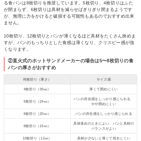
る食パンは8枚切りを推奨しています。5枚切り、4枚切りはふた
が閉まらず、6枚切りは具材を減らせばぎりぎり閉まるようです
が、無理に力をかけると破損する可能性もあるのでおすすめ出来
ません。
10枚切り、12枚切りとパンが薄くなるほど具材をたくさん挟めま
すが、パンのもっちりとした食感は薄くなり、クリスピー感が強
くなります。
②直火式のホットサンドメーカーの場合は5〜8枚切りの食
パンの厚さがおすすめ
何枚切り（厚さ）
サイズ感
4枚切り（30㎜）
厚くて閉めにくい
パンの存在感をしっかり感じられる、
5枚切り（24㎜）
やや閉めにくい
6枚切り（20㎜）
パンの存在感をしっかり感じられる
具材多めのときによい、パンと具材の
8枚切り（15㎜）
バランスがよい
10枚切り（12㎜）
具材が少ないと薄くて焼きにくい