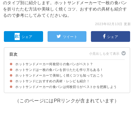
のタイプ別に紹介します。ホットサンドメーカーで一枚の食パン
を折りたたむ方法や美味しく焼くコツ、おすすめの具材も紹介す
るので参考にしてみてくださいね。
2023年02月13日 更新
シェア
ツイート
シェア
目次
ホットサンドメーカー何枚切りの食パンがベスト？
ホットサンドは一枚の食パンを折りたたむ作り方もある！
①電気式のホットサンドメーカーの場合は8〜12枚切りの食パンの厚さがベ
②直火式のホットサンドメーカーの場合は5〜8枚切りの食パンの厚さがおす
スト
すめ
ホットサンドメーカーで美味しく焼くコツも知っておこう
材料
作り方・手順
ホットサンドにおすすめの具材・レシピも紹介！
①ホットサンドメーカーにアブラやバターを塗る
②弱火〜中火で焼く
ホットサンドメーカーの食パンは何枚切りがベストかを把握しよう
①ハムとチーズと卵のホットサンド
②シナモンシュガーバナナのホットサンド
③チリチキンとキャベツのホットサンド
（このページにはPRリンクが含まれています）