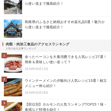
ら使い道まで徹底紹介！
島根県のふるさと納税おすすめ返礼品5選！魅力か
ら使い道まで徹底紹介！
肉類・肉加工食品のアクセスランキング
人気のある記事ランキング
1
余ったベーコンを大量消費できる人気レシピ27選！
簡単＆美味しい使い道って？
2024年04月12日
2
ウインナーメインの夕飯向け人気レシピ15選！献立
メニュー例も紹介！
2024年03月29日
3
【部位別】ホルモンの人気ランキングTOP23！味・
食感など特徴を紹介！