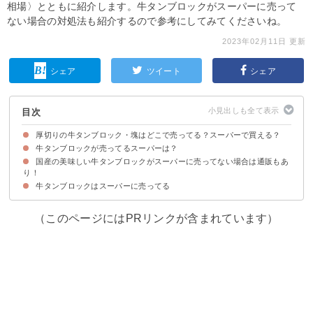
相場〉とともに紹介します。牛タンブロックがスーパーに売って
ない場合の対処法も紹介するので参考にしてみてくださいね。
2023年02月11日 更新
シェア
ツイート
シェア
目次
厚切りの牛タンブロック・塊はどこで売ってる？スーパーで買える？
牛タンブロックが売ってるスーパーは？
牛タンブロックが販売している場所・店
牛タンブロックの価格・相場
国産の美味しい牛タンブロックがスーパーに売ってない場合は通販もあ
①業務スーパー
②コストコ
③イオン
④あんず
り！
牛タンブロックはスーパーに売ってる
①牛タンブロック 米国産（平均約1.00kg）
②牛タン ブロック (平均約1kg )
③牛タン上級部位厳選 厚切り（平均約0.95kg）
（このページにはPRリンクが含まれています）