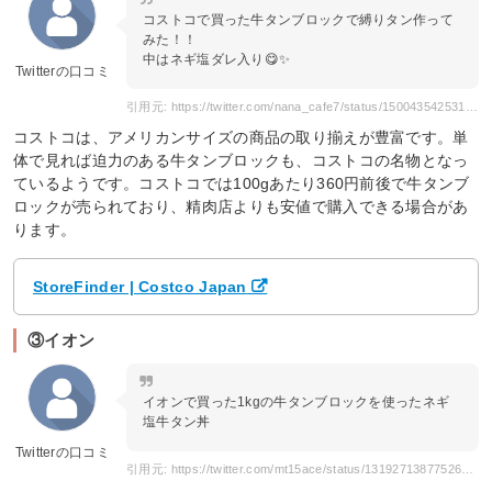
コストコで買った牛タンブロックで縛りタン作って
みた！！
中はネギ塩ダレ入り😋✨
Twitterの口コミ
引用元: https://twitter.com/nana_cafe7/status/1500435425319866368?s=12
コストコは、アメリカンサイズの商品の取り揃えが豊富です。単
体で見れば迫力のある牛タンブロックも、コストコの名物となっ
ているようです。コストコでは100gあたり360円前後で牛タンブ
ロックが売られており、精肉店よりも安値で購入できる場合があ
ります。
StoreFinder | Costco Japan
③イオン
イオンで買った1kgの牛タンブロックを使ったネギ
塩牛タン丼
Twitterの口コミ
引用元: https://twitter.com/mt15ace/status/1319271387752660994?s=12