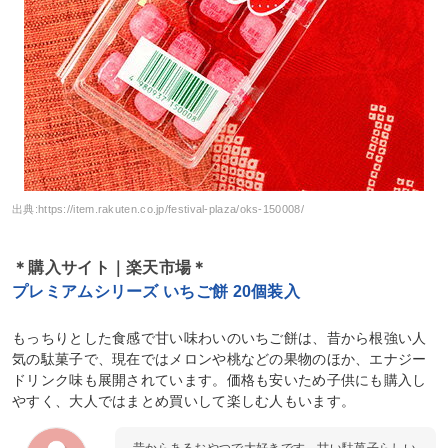
出典:
https://item.rakuten.co.jp/festival-plaza/oks-150008/
＊購入サイト｜楽天市場＊
プレミアムシリーズ いちご餅 20個装入
もっちりとした食感で甘い味わいのいちご餅は、昔から根強い人
気の駄菓子で、現在ではメロンや桃などの果物のほか、エナジー
ドリンク味も展開されています。価格も安いため子供にも購入し
やすく、大人ではまとめ買いして楽しむ人もいます。
昔からあるおやつで大好きです。甘い駄菓子らしい