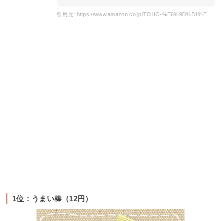
引用元: https://www.amazon.co.jp/TOHO-%E6%9D%B1%E8%B1%8A%E8%A3%BD%E8%8F%93-%E3%83%9D%E3%83%86%E3%83%88%E3%83%95%E3%83%A9%E3%82%A4-%E3%83%95%E3%83%A9%E3%82%A4%E3%83%89%E3%83%81%E3%82%AD%E3%83%B3%E5%91%B3-1%E3%83%9C%E3%83%BC%E3%83%AB/product-reviews/B018XATM7K?pageNumber=2&reviewerType=all_reviews
1位：うまい棒（12円）