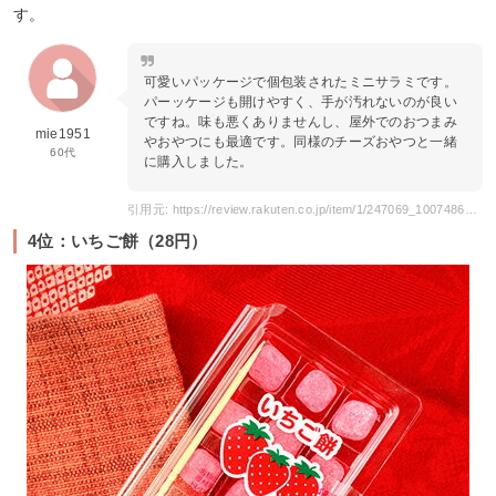
す。
可愛いパッケージで個包装されたミニサラミです。
パーッケージも開けやすく、手が汚れないのが良い
ですね。味も悪くありませんし、屋外でのおつまみ
mie1951
やおやつにも最適です。同様のチーズおやつと一緒
60代
に購入しました。
引用元: https://review.rakuten.co.jp/item/1/247069_10074866/1.1/
4位：いちご餅（28円）