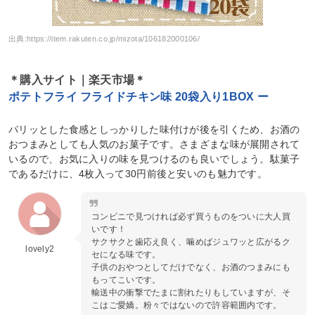
出典:
https://item.rakuten.co.jp/mizota/106182000106/
＊購入サイト｜楽天市場＊
ポテトフライ フライドチキン味 20袋入り1BOX ー
パリッとした食感としっかりした味付けが後を引くため、お酒の
おつまみとしても人気のお菓子です。さまざまな味が展開されて
いるので、お気に入りの味を見つけるのも良いでしょう。駄菓子
であるだけに、4枚入って30円前後と安いのも魅力です。
コンビニで見つければ必ず買うものをついに大人買
いです！
サクサクと歯応え良く、噛めばジュワッと広がるク
lovely2
セになる味です。
子供のおやつとしてだけでなく、お酒のつまみにも
もってこいです。
輸送中の衝撃でたまに割れたりもしていますが、そ
こはご愛嬌。粉々ではないので許容範囲内です。