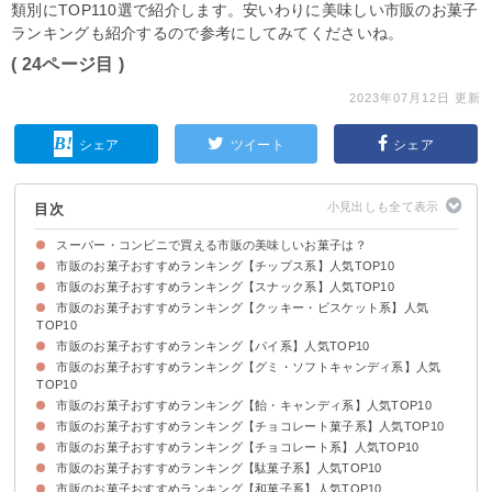
類別にTOP110選で紹介します。安いわりに美味しい市販のお菓子
ランキングも紹介するので参考にしてみてくださいね。
( 24ページ目 )
2023年07月12日 更新
シェア
ツイート
シェア
目次
スーパー・コンビニで買える市販の美味しいお菓子は？
市販のお菓子おすすめランキング【チップス系】人気TOP10
市販のお菓子おすすめランキング【スナック系】人気TOP10
10位：じゃがいも心地（131円）
9位：ポテトチップスのり塩（131円）
8位：ポテトチップスクリスプ（95円）
7位：ハンターポテトチップス（429円）
6位：すっぱムーチョ（129円）
5位：ピザポテト（134円）
4位：チップスター（213円）
3位：堅あげポテトうすしお味（126円）
2位：プリングルス（259円）
1位：ポテトチップスコンソメパンチ（108円）
市販のお菓子おすすめランキング【クッキー・ビスケット系】人気
10位：おさつどきっ（105円）
9位：カラムーチョ（106円）
8位：ポリンキー（82円）
7位：かっぱえびせん（185円）
6位：じゃがビー（136円）
5位：ミーノ（374円）
4位：ポテコ（97円）
3位：マイクポップコーン（116円）
2位：プリッツ熟トマト（289円）
1位：じゃがりこサラダ味（105円）
TOP10
市販のお菓子おすすめランキング【パイ系】人気TOP10
10位：オールレーズン（324円）
9位：いちごのタルト（213円）
8位：マリービスケット（170円）
7位：イトーヤチョコチップクッキー（216円）
6位：チョイス（160円）
5位：ブランチュール（297円）
4位：カントリーマアム（356円）
3位：プチいちごビスケット（73円）
2位：ノアール（237円）
1位：ムーンライト（213円）
市販のお菓子おすすめランキング【グミ・ソフトキャンディ系】人気
10位：マリーで仕立てたマシュマロケーキ（245円）
9位：ムーンライトソフトケーキ（280円）
8位：ピーチブラン（324円）
7位：シルベーヌ（315円）
6位：ピンクチョコパイ贅沢いちご（128円）
5位：W白桃のカスタードケーキ（324円）
4位：エンゼルパイ（369円）
３位：ふんわりプチケーキ（220円）
2位：ガトーショコラ（277円）
1位：チョコパイ（415円）
TOP10
市販のお菓子おすすめランキング【飴・キャンディ系】人気TOP10
10位：ハリボコーラ味（192円）
9位：果汁グミ（375円）
8位：フェットチーネグミ（129円）
7位：ちびサワー（178円）
6位：ピュレグミ（280円）
5位：コグミ（125円）
4位：男梅グミ（123円）
3位：カンデミーナ（307円）
2位：ハイチュウ（182円）
1位：コーラアップ（198円）
市販のお菓子おすすめランキング【チョコレート菓子系】人気TOP10
10位：金のミルクキャンディ（245円）
9位：じゃんじゃかソーダ（194円）
8位：色えんぴつキャンディー（192円）
7位：スーパーレモン（188円）
6位：いちごみるく（210円）
5位：キュービィロップ（172円）
4位：ポップキャンディ（864円）
3位：ミルキー（181円）
2位：小梅（162円）
1位：チュッパチャプス（30円）
市販のお菓子おすすめランキング【チョコレート系】人気TOP10
10位：さくさくぱんだ（329円）
9位：パキーラ（96円）
8位：アルフォート（298円）
7位：チョコリエール（128円）
6位：たけのこの里（213円）
5位：コアラのマーチ（394円）
4位：ホルン（204円）
3位：ポッキー極細（160円）
2位：パイの実（417円）
1位：ルマンド（128円）
市販のお菓子おすすめランキング【駄菓子系】人気TOP10
10位：メルティーキッス（270円）
9位：グリコアーモンドピーク（205円）
8位：チロルチョコレート（21円）
7位：ルック（116円）
6位：バッカス（140円）
5位：ブラックサンダー（30円）
4位：ダース（86円）
3位：マーブルチョコレート（120円）
2位：神戸ショコラバンホーテンブレンド（207円）
1位：明治ミルクチョコレート（118円）
市販のお菓子おすすめランキング【和菓子系】人気TOP10
10位：ビッグカツ（31円）
9位：キャベツ太郎（97円）
8位：ベビースター（32円）
7位：いちご大福マシュマロ（10円）
6位：クッピーラムネ（32円）
5位：カルパス（8円）
4位：いちご餅（28円）
3位：ハイエイトチョコレート（40円）
2位：ポテトフライ（35円）
1位：うまい棒（12円）