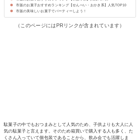
市販のお菓子おすすめランキング【せんべい・おかき系】人気TOP10
10位：ヤマザキミニ羊羹（71円）
9位：どら焼き（170円）
8位：井村屋カステラ（342円）
7位：もっちりたい焼き（64円）
6位：小倉ぱい（308円）
5位：もみじ饅頭（130円）
4位：鈴カステラ（96円）
3位：しきしまのふーちゃんふ菓子（224円）
2位：土佐の芋けんぴ（375円）
1位：練蜜かりんとう（248円）
市販の美味しいお菓子でパーティーしよう！
10位：星たべよ（159円）
9位：味調べ（183円）
8位：まがりせんべい（177円）
7位：カレーせん（207円）
6位：チーズおかき（295円）
5位：ぬれおかき（100円）
4位：きなこ餅（270円）
3位：ぽたぽた焼（232円）
2位：ばかうけ（370円）
1位：ハッピーターン（181円）
（このページにはPRリンクが含まれています）
駄菓子の中でもおつまみとして人気のため、子供よりも大人に人
気の駄菓子と言えます。そのため箱買いで購入する人も多く、た
くさん入っていて個包装であることから、飲み会でも活躍しま